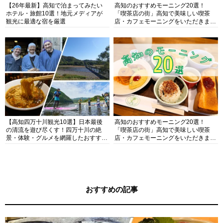
【26年最新】高知で泊まってみたい
高知のおすすめモーニング20選！
ホテル・旅館10選！地元メディアが
「喫茶店の街」高知で美味しい喫茶
観光に最適な宿を厳選
店・カフェモーニングをいただきま
す！
【高知四万十川観光10選】日本最後
高知のおすすめモーニング20選！
の清流を遊び尽くす！四万十川の絶
「喫茶店の街」高知で美味しい喫茶
景・体験・グルメを網羅したおすすめ
店・カフェモーニングをいただきま
ガイド
す！
おすすめの記事