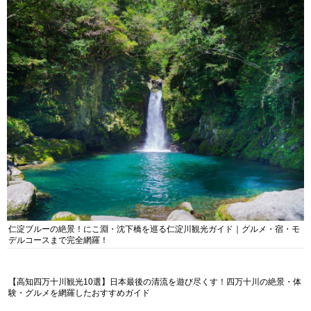
仁淀ブルーの絶景！にこ淵・沈下橋を巡る仁淀川観光ガイド｜グルメ・宿・モ
デルコースまで完全網羅！
【高知四万十川観光10選】日本最後の清流を遊び尽くす！四万十川の絶景・体
験・グルメを網羅したおすすめガイド