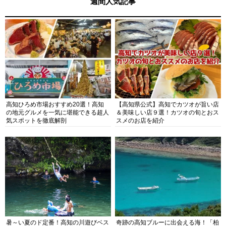
週間人気記事
高知ひろめ市場おすすめ20選！高知
【高知県公式】高知でカツオが旨い店
の地元グルメを一気に堪能できる超人
＆美味しい店９選！カツオの旬とおス
気スポットを徹底解剖
スメのお店を紹介
暑～い夏のド定番！高知の川遊びベス
奇跡の高知ブルーに出会える海！「柏