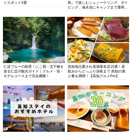
トスポット5選
島」で楽しむシュノーケリング、ダイ
ビング、海水浴にキャンプまで透明度
抜群の海の楽園を徹底紹介
仁淀ブルーの絶景！にこ淵・沈下橋を
高知地元愛され居酒屋名店10選！昼
巡る仁淀川観光ガイド｜グルメ・宿・
飲みからどっぷり深夜まで 高知の酒
モデルコースまで完全網羅！
と肴を満喫！【高知グルメPro】