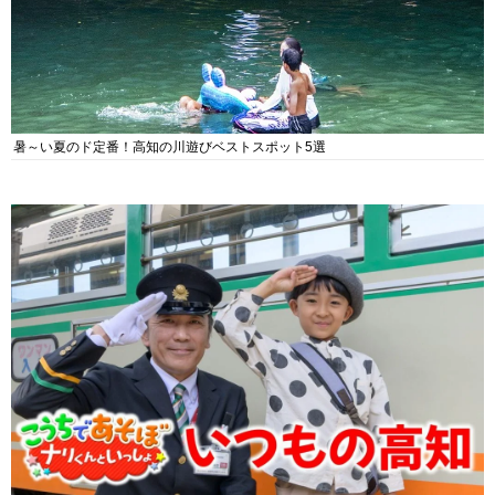
暑～い夏のド定番！高知の川遊びベストスポット5選