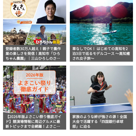
登録者数30万人超え！親子で農作
車なしでOK！ はじめての高知を2
業の楽しさを発信！高知市「ひろ
泊3日で巡るモデルコース 〜高知癒
ちゃん農園」｜三山ひろしのさん
され女子旅〜
さん歩
【2026年版よさこい祭り徹底ガイ
家族のような絆が強さの源！全国
ド】競演場情報に周辺グルメに最
大会で活躍する「四国銀行卓球
新トピックまで全網羅！よさこい
部」に迫る
祭りを満喫できるよさこい情報完