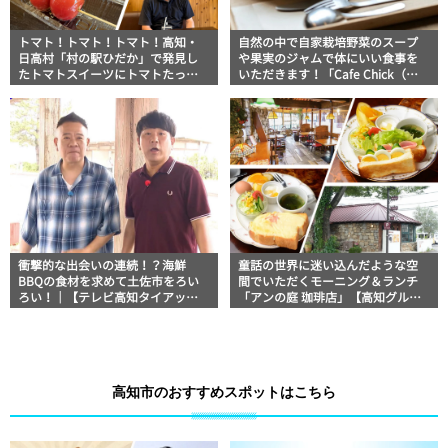
トマト！トマト！トマト！高知・
自然の中で自家栽培野菜のスープ
日高村「村の駅ひだか」で発見し
や果実のジャムで体にいい食事を
たトマトスイーツにトマトたっぷ
いただきます！「Cafe Chick（カ
りごはんに地元野菜まで並ぶ直売
フェチック）」【高知グルメ】
所
衝撃的な出会いの連続！？海鮮
童話の世界に迷い込んだような空
BBQの食材を求めて土佐市をろい
間でいただくモーニング＆ランチ
ろい！｜【テレビ高知タイアップ
「アンの庭 珈琲店」【高知グル
企画】FUJIWARAのキテレツが咲
メ】
く！
高知市のおすすめスポットはこちら