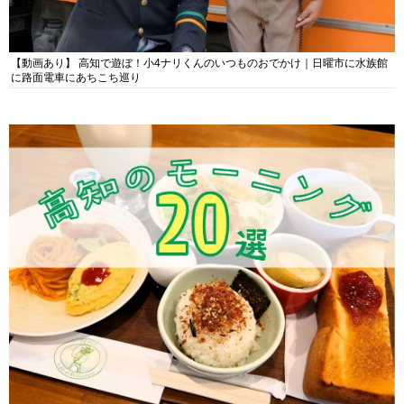
【動画あり】 高知で遊ぼ！小4ナリくんのいつものおでかけ｜日曜市に水族館
に路面電車にあちこち巡り