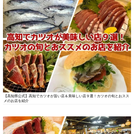
【高知県公式】高知でカツオが旨い店＆美味しい店９選！カツオの旬とおスス
メのお店を紹介