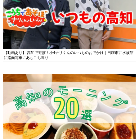
【動画あり】 高知で遊ぼ！小4ナリくんのいつものおでかけ｜日曜市に水族館
に路面電車にあちこち巡り