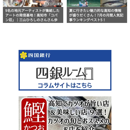
9名の地元アーティストが集結した
夏に行きたい魅力的な高知の情報
アートの発信基地！高知市「コパ
が盛りだくさん！7月の月間人気記
ン荘」｜三山ひろしのさんさん歩
事ランキングベスト5！