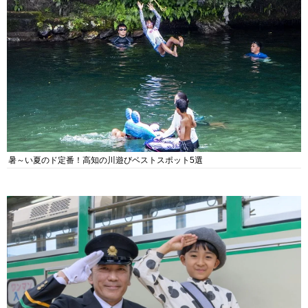
暑～い夏のド定番！高知の川遊びベストスポット5選