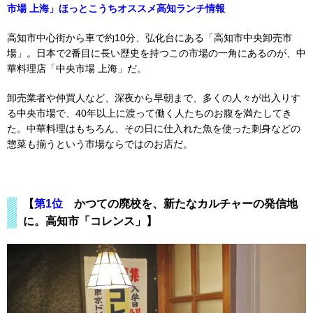
市場 上海」ほっとこうちオススメ高知ランチ情報
高知市中心街から車で約10分、弘化台にある「高知市中央卸売市
場」。日本で2番目に長い歴史を持つこの市場の一角にあるのが、中
華料理店「中央市場 上海」だ。
卸売業者や仲買人など、深夜から早朝まで、多くの人々が出入りす
る中央市場で、40年以上に渡って働く人たちのお腹を満たしてき
た。中華料理はもちろん、その日に仕入れた魚を使った刺身などの
惣菜も揃うという市場ならではのお店だ。
【
第1位
かつての廃校を、新たなカルチャーの発信地
に。高知市「コレンス」】