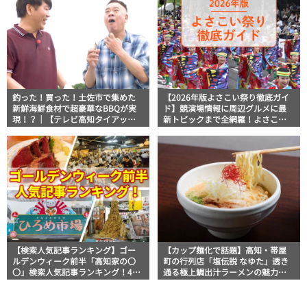
釣った！買った！土佐市で集めた
【2026年版よさこい祭り徹底ガイ
新鮮海鮮食材で超豪華なBBQが実
ド】競演場情報に周辺グルメに最
現！？｜【テレビ高知タイアップ
新トピックまで全網羅！よさこい
企画】FUJIWARAのキテレツが咲
祭りを満喫できるよさこい情報完
く！
全版
【検索人気記事ランキング】ゴー
【カップ麺化で話題】高知・帯屋
ルデンウィーク前半「高知家の〇
町の行列店「塩伝説 なゆた」透き
〇」検索人気記事ランキング！4月
通る極上鯛出汁ラーメンの魅力を
29日～5月4日
徹底解剖 ｜ほっとこうちオススメ
情報