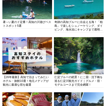
暑～い夏のド定番！高知の川遊びベス
奇跡の高知ブルーに出会える海！「柏
トスポット5選
島」で楽しむシュノーケリング、ダイ
ビング、海水浴にキャンプまで透明度
抜群の海の楽園を徹底紹介
【26年最新】高知で泊まってみたい
仁淀ブルーの絶景！にこ淵・沈下橋を
ホテル・旅館10選！地元メディアが
巡る仁淀川観光ガイド｜グルメ・宿・
観光に最適な宿を厳選
モデルコースまで完全網羅！