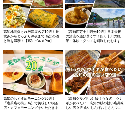
高知地元愛され居酒屋名店10選！昼
【高知四万十川観光10選】日本最後
飲みからどっぷり深夜まで 高知の酒
の清流を遊び尽くす！四万十川の絶
と肴を満喫！【高知グルメPro】
景・体験・グルメを網羅したおすすめ
ガイド
高知のおすすめモーニング20選！
【高知グルメPro】鰻！うなぎ！ウナ
「喫茶店の街」高知で美味しい喫茶
ギが食べたい！高知の鰻の旨い店美味
店・カフェモーニングをいただきま
しい店９選 食いしんぼおじさんマッ
す！
キー牧元の高知満腹日記セレクション