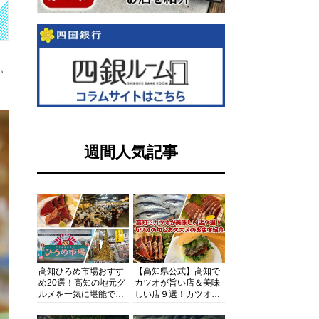
す。
週間人気記事
高知ひろめ市場おすす
【高知県公式】高知で
め20選！高知の地元グ
カツオが旨い店＆美味
ルメを一気に堪能でき
しい店９選！カツオの
る超人気スポットを徹
旬とおススメのお店を
底解剖
紹介