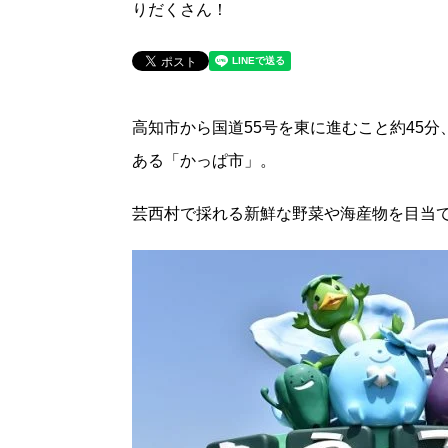
りだくさん！
高知市から国道55号を東に進むこと約45
ある「かっぱ市」。
芸西村で採れる新鮮な野菜や海産物を目当