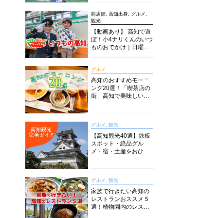
商店街, 高知出身, グルメ,
観光
【動画あり】 高知で遊
ぼ！小4ナリくんのいつ
ものおでかけ｜日曜市
に水族館に路面電車に
あちこち巡り
グルメ
高知のおすすめモーニ
ング20選！「喫茶店の
街」高知で美味しい喫
茶店・カフェモーニン
グをいただきます！
グルメ, 観光
【高知観光40選】鉄板
スポット・絶品グル
メ・宿・土産をおひと
り様からファミリー向
けまで徹底解説！
グルメ, 観光
家族で行きたい高知の
レストランおススメ５
選！植物園内のレスト
ランからイタリアンに