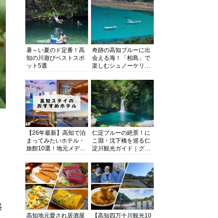
暑～い夏のド定番！高
奇跡の高知ブルーに出
知の川遊びベストスポ
会える海！「柏島」で
ット5選
楽しむシュノーケリン
グ、ダイビング、海水
浴にキャンプまで透明
度抜群の海の楽園を徹
底紹介
【26年最新】高知で泊
仁淀ブルーの絶景！に
まってみたいホテル・
こ淵・沈下橋を巡る仁
旅館10選！地元メディ
淀川観光ガイド｜グル
アが観光に最適な宿を
メ・宿・モデルコース
厳選
まで完全網羅！
盛
高知地元愛され居酒屋
【高知四万十川観光10