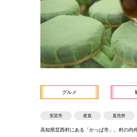
グルメ
安芸市
産直
直売所
高知県芸西村にある「かっぱ市」。村の内