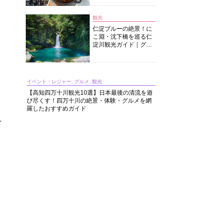
中華まで楽しめる
観光
仁淀ブルーの絶景！に
こ淵・沈下橋を巡る仁
淀川観光ガイド｜グル
メ・宿・モデルコース
まで完全網羅！
イベント・レジャー, グルメ, 観光
【高知四万十川観光10選】日本最後の清流を遊
び尽くす！四万十川の絶景・体験・グルメを網
羅したおすすめガイド
そ
り