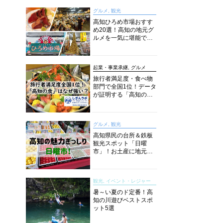
グルメ, 観光
高知ひろめ市場おすす
め20選！高知の地元グ
ルメを一気に堪能でき
る超人気スポットを徹
底解剖
起業・事業承継, グルメ
旅行者満足度・食べ物
部門で全国1位！データ
が証明する「高知の
食」の実力【しぎんラ
ボレポート】
グルメ, 観光
高知県民の台所＆鉄板
観光スポット「日曜
市」！お土産に地元野
菜、ソウルフードまで
なんでもそろう高知の
巨大街路市を徹底解
観光, イベント・レジャー
説！
暑～い夏のド定番！高
知の川遊びベストスポ
ット5選