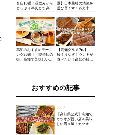
名店10選！昼飲みから
選】日本最後の清流を
どっぷり深夜まで 高知
遊び尽くす！四万十川
の酒と肴を満喫！【高
の絶景・体験・グルメ
知グルメPro】
を網羅したおすすめガ
イド
で
高知のおすすめモーニ
【高知グルメPro】
ング20選！「喫茶店の
鰻！うなぎ！ウナギが
街」高知で美味しい喫
食べたい！高知の鰻の
茶店・カフェモーニン
旨い店美味しい店９選
グをいただきます！
食いしんぼおじさんマ
ッキー牧元の高知満腹
日記セレクション
おすすめの記事
グルメ
【高知県公式】高知で
カツオが旨い店＆美味
しい店９選！カツオの
旬とおススメのお店を
紹介