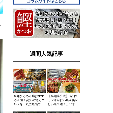
す。
週間人気記事
高知ひろめ市場おすす
【高知県公式】高知で
め20選！高知の地元グ
カツオが旨い店＆美味
ルメを一気に堪能でき
しい店９選！カツオの
る超人気スポットを徹
旬とおススメのお店を
底解剖
紹介