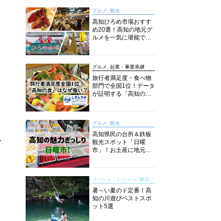
グルメ, 観光
高知ひろめ市場おすす
め20選！高知の地元グ
ルメを一気に堪能でき
る超人気スポットを徹
底解剖
グルメ, 起業・事業承継
旅行者満足度・食べ物
部門で全国1位！データ
が証明する「高知の
食」の実力【しぎんラ
ボレポート】
グルメ, 観光
高知県民の台所＆鉄板
ス
観光スポット「日曜
市」！お土産に地元野
菜、ソウルフードまで
なんでもそろう高知の
巨大街路市を徹底解
イベント・レジャー, 観光
説！
暑～い夏のド定番！高
知の川遊びベストスポ
ット5選