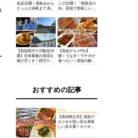
名店10選！昼飲みから
ング20選！「喫茶店の
どっぷり深夜まで 高知
街」高知で美味しい喫
板
の酒と肴を満喫！【高
茶店・カフェモーニン
知グルメPro】
グをいただきます！
【高知四万十川観光10
【高知グルメPro】
選】日本最後の清流を
鰻！うなぎ！ウナギが
ー
遊び尽くす！四万十川
食べたい！高知の鰻の
の絶景・体験・グルメ
旨い店美味しい店９選
を網羅したおすすめガ
食いしんぼおじさんマ
イド
ッキー牧元の高知満腹
日記セレクション
おすすめの記事
グルメ
【高知県公式】高知で
カツオが旨い店＆美味
しい店９選！カツオの
旬とおススメのお店を
紹介