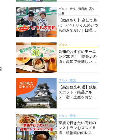
グルメ, 観光, 商店街, 高知
出身
【動画あり】 高知で遊
ぼ！小4ナリくんのいつ
ものおでかけ｜日曜市
に水族館に路面電車に
あちこち巡り
グルメ
高知のおすすめモーニ
ング20選！「喫茶店の
街」高知で美味しい喫
茶店・カフェモーニン
内
グをいただきます！
グルメ, 観光
【高知観光40選】鉄板
スポット・絶品グル
メ・宿・土産をおひと
り様からファミリー向
けまで徹底解説！
グルメ, 観光
家族で行きたい高知の
レストランおススメ５
選！植物園内のレスト
ランからイタリアンに