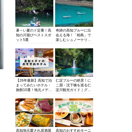
暑～い夏のド定番！高
奇跡の高知ブルーに出
知の川遊びベストスポ
会える海！「柏島」で
ット5選
楽しむシュノーケリン
グ、ダイビング、海水
浴にキャンプまで透明
度抜群の海の楽園を徹
底紹介
【26年最新】高知で泊
仁淀ブルーの絶景！に
まってみたいホテル・
こ淵・沈下橋を巡る仁
旅館10選！地元メディ
淀川観光ガイド｜グル
アが観光に最適な宿を
メ・宿・モデルコース
厳選
まで完全網羅！
高知地元愛され居酒屋
高知のおすすめモーニ