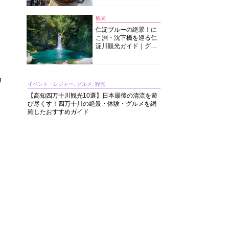
中華まで楽しめる
観光
仁淀ブルーの絶景！に
こ淵・沈下橋を巡る仁
淀川観光ガイド｜グル
メ・宿・モデルコース
まで完全網羅！
カ
イベント・レジャー, グルメ, 観光
【高知四万十川観光10選】日本最後の清流を遊
び尽くす！四万十川の絶景・体験・グルメを網
羅したおすすめガイド