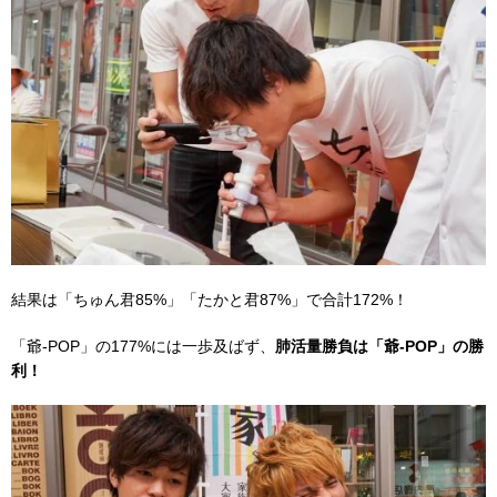
結果は「ちゅん君85%」「たかと君87%」で合計172%！
「爺-POP」の177%には一歩及ばず、
肺活量勝負は「爺-POP」の勝
利！