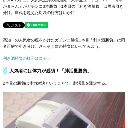
L STARS」と、人気急上昇の高知発・大学生ユーチューバー「ちゃ
がまらん」がガチンコ3本勝負！1本目の「利き酒勝負」は両者引き
分け。世代を超えた対決の行方はいかに…
高知一の人気者の座をかけたガチンコ勝負1本目「利き酒勝負」は両
者正解で引き分け。さっそく次の勝負にいってみよう。
利き酒勝負の様子はコチラ
人気者には体力が必須！「肺活量勝負」
2本目の勝負は体力対決ということで、肺活量を測定する。