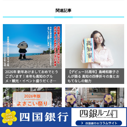
関連記事
2026年 新年あけましておめでとう
【デビュー35周年】島崎和歌子さ
ございます！本年も高知のグル
んが語る 高知の四季折々の食とお
メ・観光・イベント盛りだくさん
もてなしの魅力
の「高知家の〇〇」をよろしくお
願いします