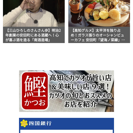
【三山ひろしのさんさん歩】明治2
【高知グルメ】太平洋を独り占
年創業の安田町にある酒蔵へ！心
め！ガラス張りのオーシャンビュ
が喜ぶ酒を造る「南酒造場」
ーカフェ 安田町「望海ノ菜縁」ほ
っとこうちオススメ情報