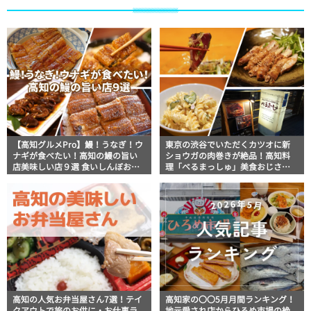
【高知グルメPro】鰻！うなぎ！ウ
東京の渋谷でいただくカツオに新
ナギが食べたい！高知の鰻の旨い
ショウガの肉巻きが絶品！高知料
店美味しい店９選 食いしんぼおじ
理「べるまっしゅ」美食おじさん
さんマッキー牧元の高知満腹日記
マッキー牧元の高知満腹日記【高
セレクション
知グルメPro】
高知の人気お弁当屋さん7選！テイ
高知家の〇〇5月月間ランキング！