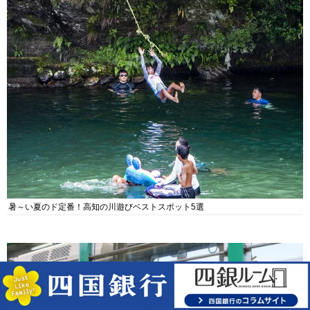
暑～い夏のド定番！高知の川遊びベストスポット5選