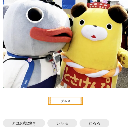
グルメ
アユの塩焼き
シャモ
とろろ