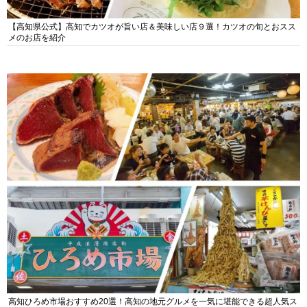
【高知県公式】高知でカツオが旨い店＆美味しい店９選！カツオの旬とおスス
メのお店を紹介
高知ひろめ市場おすすめ20選！高知の地元グルメを一気に堪能できる超人気ス