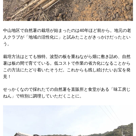
中山地区で自然薯の栽培が始まったのは40年ほど前から。地元の老
人クラブが「地域の活性化に」と試みたことがきっかけだったとい
う。
栽培方法はとても独特。波型の板を重ねながら畑に敷き詰め、自然
薯は板の間で育てている。低コストで作業の省力化になることから
この方法にたどり着いたそうだ。これからも残し続けたいお宝を発
見！
せっかくなので採れたての自然薯を直販所と食堂がある「味工房じ
ねん」で特別に調理していただくことに。