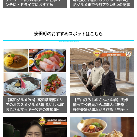
クアウトで旅のお供に・お仕事ラ
地元愛され店からひろめ市場の絶
ンチに・ドライブにおすすめ
品グルメまで今月アツい5つの記事
安田町のおすすめスポットはこちら
【高知グルメPro】高知県東部エリ
【三山ひろしのさんさん歩】夫婦
アのおススメグルメ8選 食いしんぼ
揃って公務員から塩職人に転身！
おじさんマッキー牧元の高知満腹
移住夫婦が海水から作る「完全天
日記セレクション
日塩 田野屋紫蘭」