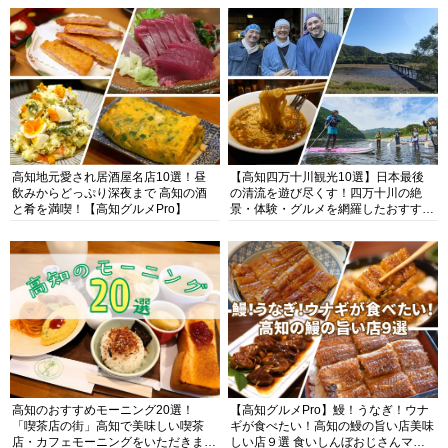
高知地元愛され居酒屋名店10選！昼
【高知四万十川観光10選】日本最後
飲みからどっぷり深夜まで 高知の酒
の清流を遊び尽くす！四万十川の絶
と肴を満喫！【高知グルメPro】
景・体験・グルメを網羅したおすすめ
ガイド
高知のおすすめモーニング20選！
【高知グルメPro】鰻！うなぎ！ウナ
「喫茶店の街」高知で美味しい喫茶
ギが食べたい！高知の鰻の旨い店美味
店・カフェモーニングをいただきま
しい店９選 食いしんぼおじさんマッ