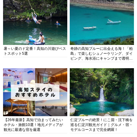
暑～い夏のド定番！高知の川遊びベス
奇跡の高知ブルーに出会える海！「柏
トスポット5選
島」で楽しむシュノーケリング、ダイ
ビング、海水浴にキャンプまで透明度
抜群の海の楽園を徹底紹介
【26年最新】高知で泊まってみたい
仁淀ブルーの絶景！にこ淵・沈下橋を
ホテル・旅館10選！地元メディアが
巡る仁淀川観光ガイド｜グルメ・宿・
観光に最適な宿を厳選
モデルコースまで完全網羅！