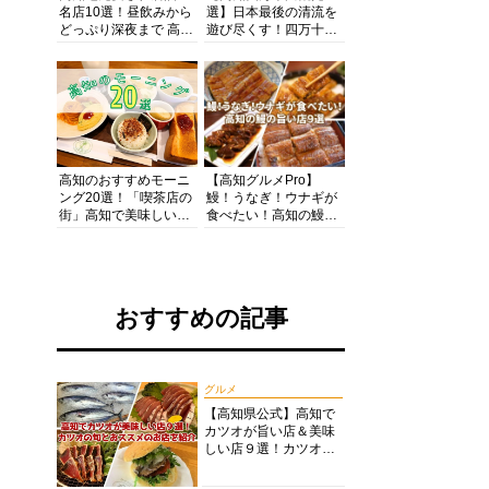
名店10選！昼飲みから
選】日本最後の清流を
どっぷり深夜まで 高知
遊び尽くす！四万十川
の酒と肴を満喫！【高
の絶景・体験・グルメ
知グルメPro】
を網羅したおすすめガ
イド
高知のおすすめモーニ
【高知グルメPro】
ング20選！「喫茶店の
鰻！うなぎ！ウナギが
街」高知で美味しい喫
食べたい！高知の鰻の
茶店・カフェモーニン
旨い店美味しい店９選
グをいただきます！
食いしんぼおじさんマ
ッキー牧元の高知満腹
日記セレクション
おすすめの記事
グルメ
【高知県公式】高知で
カツオが旨い店＆美味
しい店９選！カツオの
旬とおススメのお店を
紹介