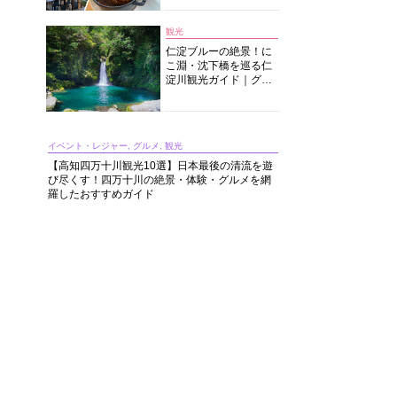
中華まで楽しめる
観光
仁淀ブルーの絶景！に
こ淵・沈下橋を巡る仁
淀川観光ガイド｜グル
メ・宿・モデルコース
まで完全網羅！
イベント・レジャー, グルメ, 観光
【高知四万十川観光10選】日本最後の清流を遊
び尽くす！四万十川の絶景・体験・グルメを網
羅したおすすめガイド