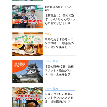
商店街, 高知出身, グルメ,
観光
【動画あり】 高知で遊
ぼ！小4ナリくんのいつ
ものおでかけ｜日曜市
に水族館に路面電車に
あちこち巡り
グルメ
高知のおすすめモーニ
ング20選！「喫茶店の
街」高知で美味しい喫
茶店・カフェモーニン
グをいただきます！
グルメ, 観光
【高知観光40選】鉄板
スポット・絶品グル
メ・宿・土産をおひと
り様からファミリー向
けまで徹底解説！
グルメ, 観光
家族で行きたい高知の
レストランおススメ５
選！植物園内のレスト
ランからイタリアンに