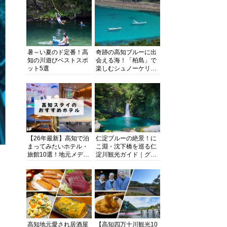
暑～い夏のド定番！高
奇跡の高知ブルーに出
知の川遊びベストスポ
会える海！「柏島」で
ット5選
楽しむシュノーケリン
グ、ダイビング、海水
浴にキャンプまで透明
度抜群の海の楽園を徹
底紹介
【26年最新】高知で泊
仁淀ブルーの絶景！に
まってみたいホテル・
こ淵・沈下橋を巡る仁
旅館10選！地元メディ
淀川観光ガイド｜グル
アが観光に最適な宿を
メ・宿・モデルコース
厳選
まで完全網羅！
高知地元愛され居酒屋
【高知四万十川観光10