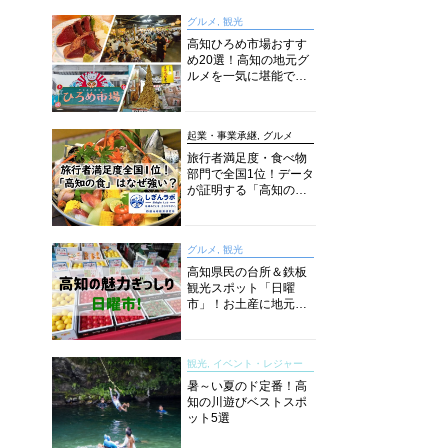
グルメ, 観光
高知ひろめ市場おすす
め20選！高知の地元グ
ルメを一気に堪能でき
る超人気スポットを徹
底解剖
起業・事業承継, グルメ
旅行者満足度・食べ物
部門で全国1位！データ
が証明する「高知の
食」の実力【しぎんラ
ボレポート】
グルメ, 観光
高知県民の台所＆鉄板
観光スポット「日曜
市」！お土産に地元野
菜、ソウルフードまで
なんでもそろう高知の
巨大街路市を徹底解
観光, イベント・レジャー
説！
暑～い夏のド定番！高
知の川遊びベストスポ
ット5選