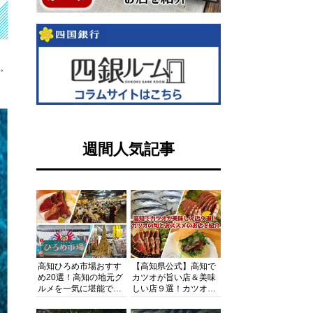
す。
週間人気記事
高知ひろめ市場おすす
【高知県公式】高知で
め20選！高知の地元グ
カツオが旨い店＆美味
ルメを一気に堪能でき
しい店９選！カツオの
る超人気スポットを徹
旬とおススメのお店を
底解剖
紹介