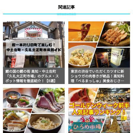
関連記事
鰹の国の鰹の街 高知・中土佐町
東京の渋谷でいただくカツオに新
「久礼大正町市場」のグルメ・ス
ショウガの肉巻きが絶品！高知料
ポット情報を徹底紹介！【8選】
理「べるまっしゅ」美食おじさん
マッキー牧元の高知満腹日記【高
知グルメPro】