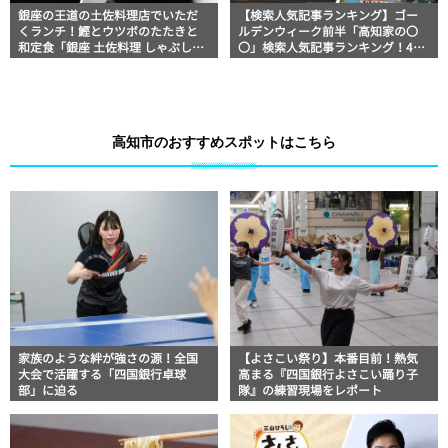
銀座の王道の土佐料理店でいただ
【検索人気記事ランキング】ゴー
くランチ！鰹とウツボのたたきと
ルデンウィーク前半「高知家の〇
和定食「銀座 土佐料理 しゃぶしゃ
〇」検索人気記事ランキング！4月
ぶ 祢保希（ねぼけ）」｜美食おじ
29日～5月4日
さんマッキー牧元の高知満腹日記
【高知グルメPro】
高知市のおすすめスポットはこちら
家族のような絆が強さの源！全国
【よさこい祭り】本番目前！熱気
大会で活躍する「四国銀行卓球
高まる『四国銀行よさこい踊り子
部」に迫る
隊』の練習現場をレポート