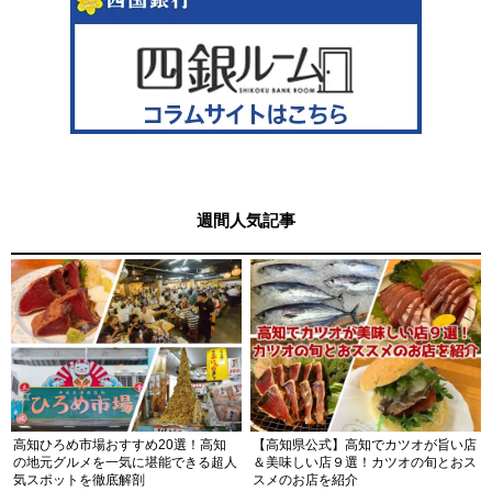
週間人気記事
高知ひろめ市場おすすめ20選！高知
【高知県公式】高知でカツオが旨い店
の地元グルメを一気に堪能できる超人
＆美味しい店９選！カツオの旬とおス
気スポットを徹底解剖
スメのお店を紹介