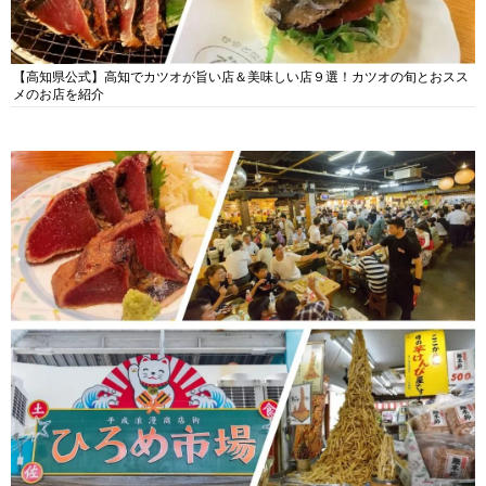
【高知県公式】高知でカツオが旨い店＆美味しい店９選！カツオの旬とおスス
メのお店を紹介