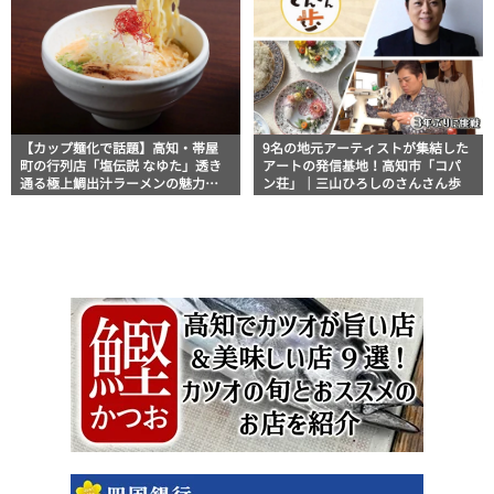
【カップ麺化で話題】高知・帯屋
9名の地元アーティストが集結した
町の行列店「塩伝説 なゆた」透き
アートの発信基地！高知市「コパ
通る極上鯛出汁ラーメンの魅力を
ン荘」｜三山ひろしのさんさん歩
徹底解剖 ｜ほっとこうちオススメ
情報