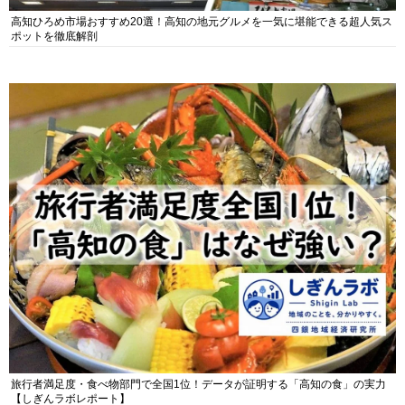
高知ひろめ市場おすすめ20選！高知の地元グルメを一気に堪能できる超人気ス
ポットを徹底解剖
旅行者満足度・食べ物部門で全国1位！データが証明する「高知の食」の実力
【しぎんラボレポート】