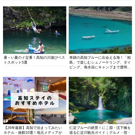
暑～い夏のド定番！高知の川遊びベス
奇跡の高知ブルーに出会える海！「柏
トスポット5選
島」で楽しむシュノーケリング、ダイ
ビング、海水浴にキャンプまで透明度
抜群の海の楽園を徹底紹介
【26年最新】高知で泊まってみたい
仁淀ブルーの絶景！にこ淵・沈下橋を
ホテル・旅館10選！地元メディアが
巡る仁淀川観光ガイド｜グルメ・宿・