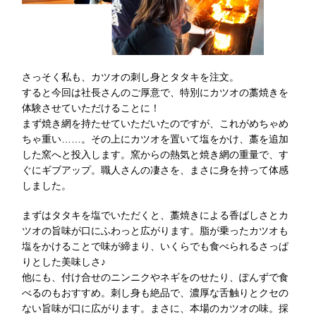
さっそく私も、カツオの刺し身とタタキを注文。
すると今回は社長さんのご厚意で、特別にカツオの藁焼きを
体験させていただけることに！
まず焼き網を持たせていただいたのですが、これがめちゃめ
ちゃ重い……。その上にカツオを置いて塩をかけ、藁を追加
した窯へと投入します。窯からの熱気と焼き網の重量で、す
ぐにギブアップ。職人さんの凄さを、まさに身を持って体感
しました。
まずはタタキを塩でいただくと、藁焼きによる香ばしさとカ
ツオの旨味が口にふわっと広がります。脂が乗ったカツオも
塩をかけることで味が締まり、いくらでも食べられるさっぱ
りとした美味しさ♪
他にも、付け合せのニンニクやネギをのせたり、ぽんずで食
べるのもおすすめ。刺し身も絶品で、濃厚な舌触りとクセの
ない旨味が口に広がります。まさに、本場のカツオの味。採