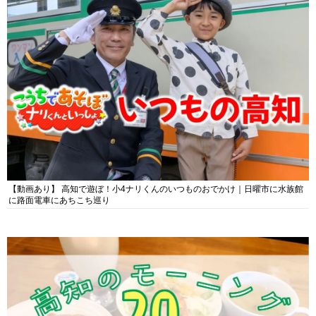
【動画あり】 高知で遊ぼ！小4ナリくんのいつものおでかけ｜日曜市に水族館
に路面電車にあちこち巡り