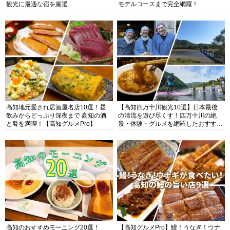
観光に最適な宿を厳選
モデルコースまで完全網羅！
高知地元愛され居酒屋名店10選！昼
【高知四万十川観光10選】日本最後
飲みからどっぷり深夜まで 高知の酒
の清流を遊び尽くす！四万十川の絶
と肴を満喫！【高知グルメPro】
景・体験・グルメを網羅したおすすめ
ガイド
高知のおすすめモーニング20選！
【高知グルメPro】鰻！うなぎ！ウナ