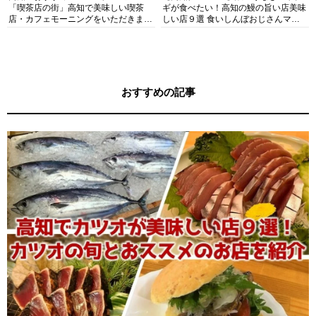
「喫茶店の街」高知で美味しい喫茶
ギが食べたい！高知の鰻の旨い店美味
店・カフェモーニングをいただきま
しい店９選 食いしんぼおじさんマッ
す！
キー牧元の高知満腹日記セレクション
おすすめの記事