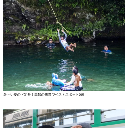
暑～い夏のド定番！高知の川遊びベストスポット5選