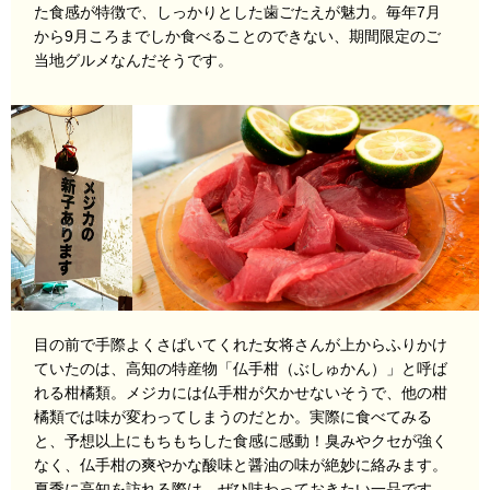
た食感が特徴で、しっかりとした歯ごたえが魅力。毎年7月
から9月ころまでしか食べることのできない、期間限定のご
当地グルメなんだそうです。
目の前で手際よくさばいてくれた女将さんが上からふりかけ
ていたのは、高知の特産物「仏手柑（ぶしゅかん）」と呼ば
れる柑橘類。メジカには仏手柑が欠かせないそうで、他の柑
橘類では味が変わってしまうのだとか。実際に食べてみる
と、予想以上にもちもちした食感に感動！臭みやクセが強く
なく、仏手柑の爽やかな酸味と醤油の味が絶妙に絡みます。
夏季に高知を訪れる際は、ぜひ味わっておきたい一品です。