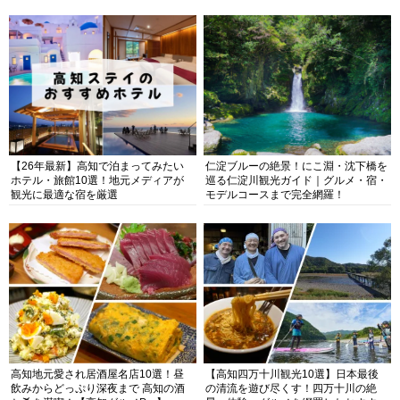
抜群の海の楽園を徹底紹介
【26年最新】高知で泊まってみたい
仁淀ブルーの絶景！にこ淵・沈下橋を
ホテル・旅館10選！地元メディアが
巡る仁淀川観光ガイド｜グルメ・宿・
観光に最適な宿を厳選
モデルコースまで完全網羅！
高知地元愛され居酒屋名店10選！昼
【高知四万十川観光10選】日本最後
飲みからどっぷり深夜まで 高知の酒
の清流を遊び尽くす！四万十川の絶