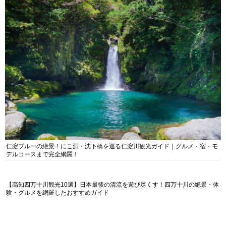
仁淀ブルーの絶景！にこ淵・沈下橋を巡る仁淀川観光ガイド｜グルメ・宿・モ
デルコースまで完全網羅！
【高知四万十川観光10選】日本最後の清流を遊び尽くす！四万十川の絶景・体
験・グルメを網羅したおすすめガイド