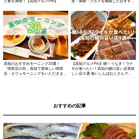
と肴を満喫！【高知グルメPro】
景・体験・グルメを網羅したおすすめ
ガイド
高知のおすすめモーニング20選！
【高知グルメPro】鰻！うなぎ！ウナ
「喫茶店の街」高知で美味しい喫茶
ギが食べたい！高知の鰻の旨い店美味
店・カフェモーニングをいただきま
しい店９選 食いしんぼおじさんマッ
す！
キー牧元の高知満腹日記セレクション
おすすめの記事