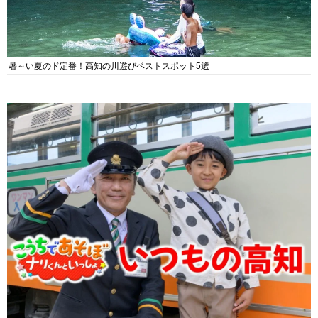
暑～い夏のド定番！高知の川遊びベストスポット5選