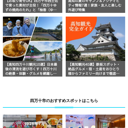
【お取り寄せOK】四万十市西土佐
高知の夏のキャンプ＆アクティビ
で育った素材が主役！「四万十ゆ
ティ情報7選！家族・友人と楽しむ
ずの焼肉のたれ」と「柚香（ゆこ
外遊び特集
う）」│山間屋
【高知四万十川観光10選】日本最
【高知観光40選】鉄板スポット・
後の清流を遊び尽くす！四万十川
絶品グルメ・宿・土産をおひとり
の絶景・体験・グルメを網羅した
様からファミリー向けまで徹底解
おすすめガイド
説！
四万十市のおすすめスポットはこちら