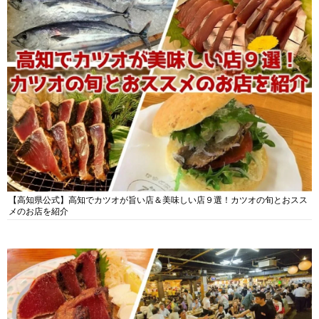
【高知県公式】高知でカツオが旨い店＆美味しい店９選！カツオの旬とおスス
メのお店を紹介