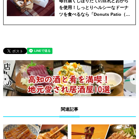
毎日届くしぼりたての豆乳とおから
を使用！しっとりヘルシーなドーナ
ツを食べるなら「Donuts Patio（ド
ーナツ パティオ）」ほっとこうちオ
ススメ高知グルメ情報
関連記事