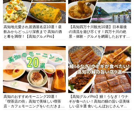
高知地元愛され居酒屋名店10選！昼
【高知四万十川観光10選】日本最後
飲みからどっぷり深夜まで 高知の酒
の清流を遊び尽くす！四万十川の絶
と肴を満喫！【高知グルメPro】
景・体験・グルメを網羅したおすすめ
ガイド
高知のおすすめモーニング20選！
【高知グルメPro】鰻！うなぎ！ウナ
「喫茶店の街」高知で美味しい喫茶
ギが食べたい！高知の鰻の旨い店美味
店・カフェモーニングをいただきま
しい店９選 食いしんぼおじさんマッ
す！
キー牧元の高知満腹日記セレクション