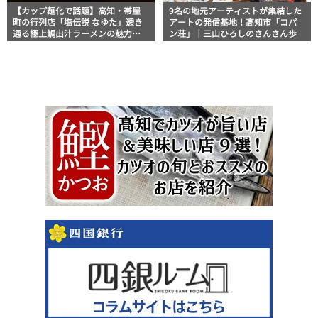
【カップ麺化で話題】高知・帯屋
9名の地元アーティストが集結した
町の行列店「塩伝説 なゆた」透き
アートの発信基地！高知市「コパ
通る極上鯛出汁ラーメンの魅力を
ン荘」｜三山ひろしのさんさん歩
徹底解剖 ｜ほっとこうちオススメ
情報