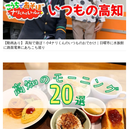
【動画あり】 高知で遊ぼ！小4ナリくんのいつものおでかけ｜日曜市に水族館
に路面電車にあちこち巡り