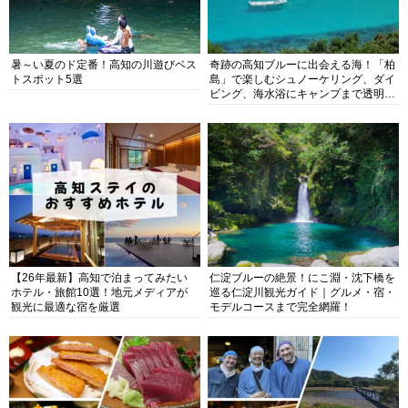
暑～い夏のド定番！高知の川遊びベス
奇跡の高知ブルーに出会える海！「柏
トスポット5選
島」で楽しむシュノーケリング、ダイ
ビング、海水浴にキャンプまで透明度
抜群の海の楽園を徹底紹介
【26年最新】高知で泊まってみたい
仁淀ブルーの絶景！にこ淵・沈下橋を
ホテル・旅館10選！地元メディアが
巡る仁淀川観光ガイド｜グルメ・宿・
観光に最適な宿を厳選
モデルコースまで完全網羅！