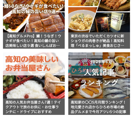
【高知グルメPro】鰻！うなぎ！ウ
東京の渋谷でいただくカツオに新
ナギが食べたい！高知の鰻の旨い
ショウガの肉巻きが絶品！高知料
店美味しい店９選 食いしんぼおじ
理「べるまっしゅ」美食おじさん
さんマッキー牧元の高知満腹日記
マッキー牧元の高知満腹日記【高
セレクション
知グルメPro】
高知の人気お弁当屋さん7選！テイ
高知家の〇〇5月月間ランキング！
クアウトで旅のお供に・お仕事ラ
地元愛され店からひろめ市場の絶
ンチに・ドライブにおすすめ
品グルメまで今月アツい5つの記事