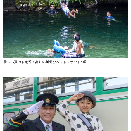
暑～い夏のド定番！高知の川遊びベストスポット5選