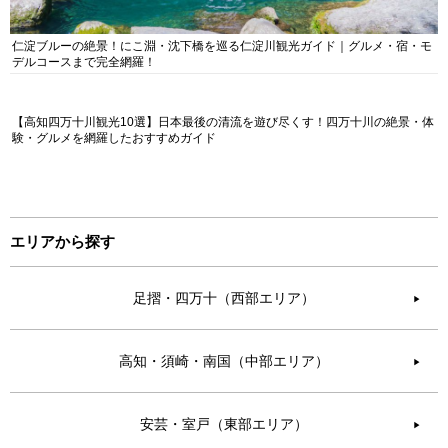
仁淀ブルーの絶景！にこ淵・沈下橋を巡る仁淀川観光ガイド｜グルメ・宿・モ
デルコースまで完全網羅！
【高知四万十川観光10選】日本最後の清流を遊び尽くす！四万十川の絶景・体
験・グルメを網羅したおすすめガイド
エリアから探す
足摺・四万十（西部エリア）
▶︎
高知・須崎・南国（中部エリア）
▶︎
安芸・室戸（東部エリア）
▶︎