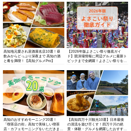
高知地元愛され居酒屋名店10選！昼
【2026年版よさこい祭り徹底ガイ
飲みからどっぷり深夜まで 高知の酒
ド】競演場情報に周辺グルメに最新ト
と肴を満喫！【高知グルメPro】
ピックまで全網羅！よさこい祭りを満
喫できるよさこい情報完全版
高知のおすすめモーニング20選！
【高知四万十川観光10選】日本最後
「喫茶店の街」高知で美味しい喫茶
の清流を遊び尽くす！四万十川の絶
店・カフェモーニングをいただきま
景・体験・グルメを網羅したおすすめ