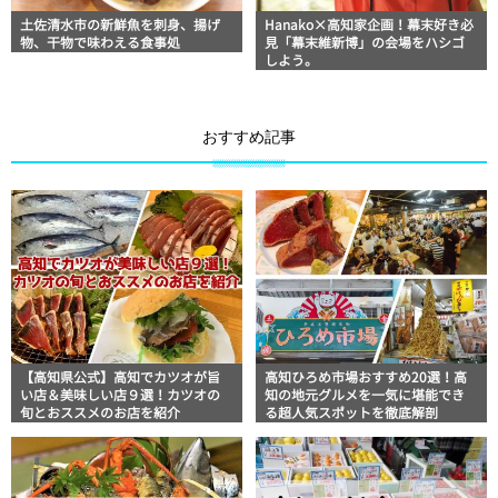
土佐清水市の新鮮魚を刺身、揚げ
Hanako×高知家企画！幕末好き必
物、干物で味わえる食事処
見「幕末維新博」の会場をハシゴ
しよう。
おすすめ記事
【高知県公式】高知でカツオが旨
高知ひろめ市場おすすめ20選！高
い店＆美味しい店９選！カツオの
知の地元グルメを一気に堪能でき
旬とおススメのお店を紹介
る超人気スポットを徹底解剖