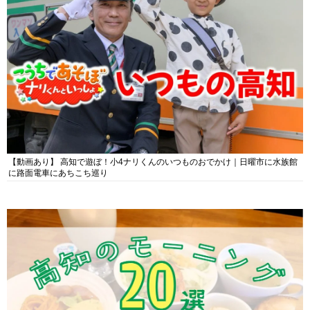
【動画あり】 高知で遊ぼ！小4ナリくんのいつものおでかけ｜日曜市に水族館
に路面電車にあちこち巡り