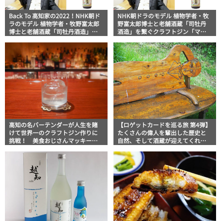
Back To 高知家の2022！NHK朝ド
NHK朝ドラのモデル 植物学者・牧
ラのモデル 植物学者・牧野富太郎
野富太郎博士と老舗酒蔵「司牡丹
博士と老舗酒蔵「司牡丹酒造」を
酒造」を繋ぐクラフトジン「マキ
繋ぐクラフトジン「マキノジン」
ノジン」
高知の名バーテンダーが人生を賭
【ロゲットカードを巡る旅 第4弾】
けて世界一のクラフトジン作りに
たくさんの偉人を輩出した歴史と
挑戦！ 美食おじさんマッキー牧
自然、そして酒蔵が迎えてくれる
元の高知満腹日記
文教のまち・佐川町