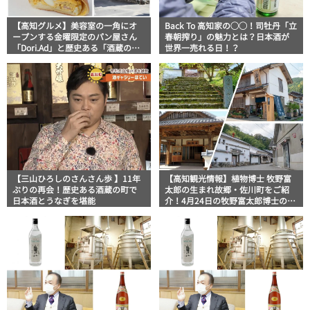
【高知グルメ】美容室の一角にオ
Back To 高知家の◯◯！司牡丹「立
ープンする金曜限定のパン屋さん
春朝搾り」の魅力とは？日本酒が
「Dori.Ad」と歴史ある「酒蔵の
世界一売れる日！？
道」地元タウン誌おススメ情報
【三山ひろしのさんさん歩 】11年
【高知観光情報】植物博士 牧野富
ぶりの再会！歴史ある酒蔵の町で
太郎の生まれ故郷・佐川町をご紹
日本酒とうなぎを堪能
介！4月24日の牧野富太郎博士の生
誕日に向けてイベントも開催