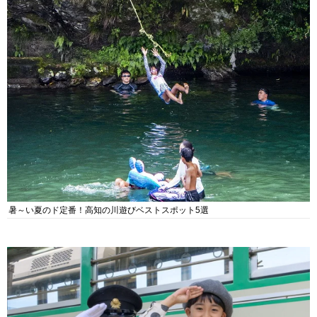
暑～い夏のド定番！高知の川遊びベストスポット5選