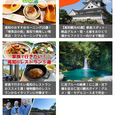
高知のおすすめモーニング20選！
【高知観光40選】鉄板スポット・
「喫茶店の街」高知で美味しい喫
絶品グルメ・宿・土産をおひとり
茶店・カフェモーニングをいただ
様からファミリー向けまで徹底解
きます！
説！
家族で行きたい高知のレストラン
仁淀ブルーの絶景！にこ淵・沈下
おススメ５選！植物園内のレスト
橋を巡る仁淀川観光ガイド｜グル
ランからイタリアンに中華まで楽
メ・宿・モデルコースまで完全網
しめる
羅！