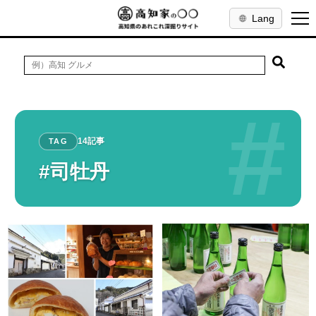
Lang
#
14記事
TAG
#司牡丹