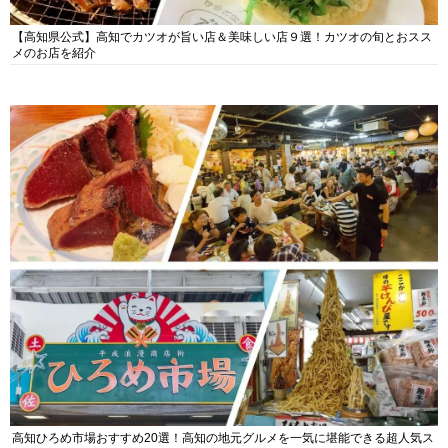
【高知県公式】高知でカツオが旨い店＆美味しい店９選！カツオの旬とおスス
メのお店を紹介
高知ひろめ市場おすすめ20選！高知の地元グルメを一気に堪能できる超人気ス