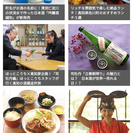
町名がお酒の名前に！清流仁淀川
リッチな雰囲気で楽しむ絶品ラン
の伏流水で作った日本酒「吟醸酒
チ！高知県佐川町のおすすめラン
越知」が新発売
チ３選
ほっとこうち×高知家企画！「司
司牡丹「立春朝搾り」の魅力と
牡丹編」ほっとこうちスタッフが
は？ 日本酒が世界一売れる
行く高知の酒蔵返杯旅
日！？