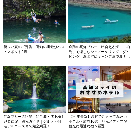
暑～い夏のド定番！高知の川遊びベス
奇跡の高知ブルーに出会える海！「柏
トスポット5選
島」で楽しむシュノーケリング、ダイ
ビング、海水浴にキャンプまで透明度
抜群の海の楽園を徹底紹介
仁淀ブルーの絶景！にこ淵・沈下橋を
【26年最新】高知で泊まってみたい
巡る仁淀川観光ガイド｜グルメ・宿・
ホテル・旅館10選！地元メディアが
モデルコースまで完全網羅！
観光に最適な宿を厳選