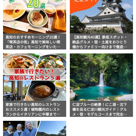
高知のおすすめモーニング20選！
【高知観光40選】鉄板スポット・
「喫茶店の街」高知で美味しい喫
絶品グルメ・宿・土産をおひとり
茶店・カフェモーニングをいただ
様からファミリー向けまで徹底解
きます！
説！
家族で行きたい高知のレストラン
仁淀ブルーの絶景！にこ淵・沈下
おススメ５選！植物園内のレスト
橋を巡る仁淀川観光ガイド｜グル
ランからイタリアンに中華まで楽
メ・宿・モデルコースまで完全網
しめる
羅！