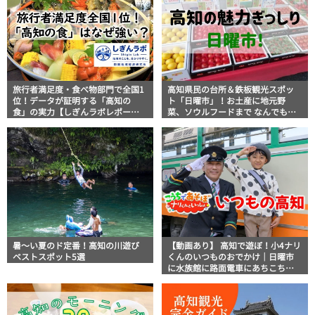
旅行者満足度・食べ物部門で全国1
高知県民の台所＆鉄板観光スポッ
位！データが証明する「高知の
ト「日曜市」！お土産に地元野
食」の実力【しぎんラボレポー
菜、ソウルフードまで なんでもそ
ト】
ろう高知の巨大街路市を徹底解
説！
暑～い夏のド定番！高知の川遊び
【動画あり】 高知で遊ぼ！小4ナリ
ベストスポット5選
くんのいつものおでかけ｜日曜市
に水族館に路面電車にあちこち巡
り