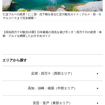
仁淀ブルーの絶景！にこ淵・沈下橋を巡る仁淀川観光ガイド｜グルメ・宿・モ
デルコースまで完全網羅！
【高知四万十川観光10選】日本最後の清流を遊び尽くす！四万十川の絶景・体
験・グルメを網羅したおすすめガイド
エリアから探す
足摺・四万十（西部エリア）
▶︎
高知・須崎・南国（中部エリア）
▶︎
安芸・室戸（東部エリア）
▶︎