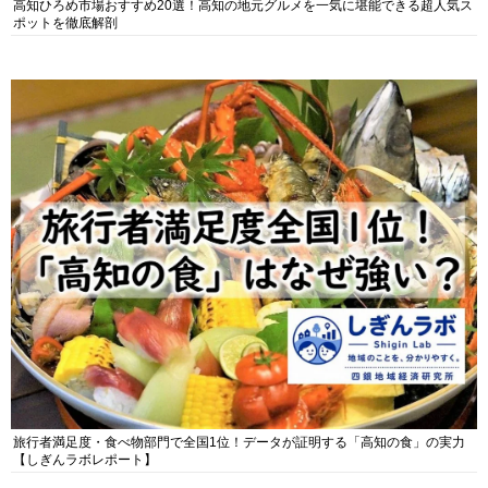
高知ひろめ市場おすすめ20選！高知の地元グルメを一気に堪能できる超人気ス
ポットを徹底解剖
旅行者満足度・食べ物部門で全国1位！データが証明する「高知の食」の実力
【しぎんラボレポート】