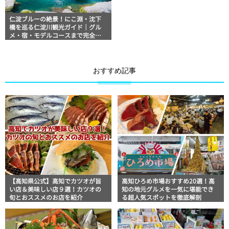
仁淀ブルーの絶景！にこ淵・沈下
橋を巡る仁淀川観光ガイド｜グル
メ・宿・モデルコースまで完全網
羅！
おすすめ記事
【高知県公式】高知でカツオが旨
高知ひろめ市場おすすめ20選！高
い店＆美味しい店９選！カツオの
知の地元グルメを一気に堪能でき
旬とおススメのお店を紹介
る超人気スポットを徹底解剖