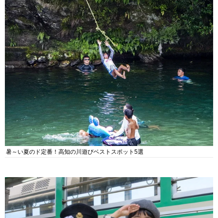
暑～い夏のド定番！高知の川遊びベストスポット5選