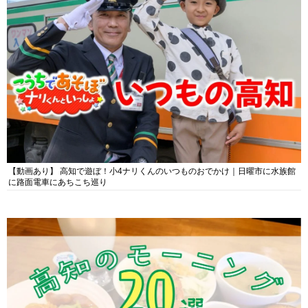
【動画あり】 高知で遊ぼ！小4ナリくんのいつものおでかけ｜日曜市に水族館
に路面電車にあちこち巡り