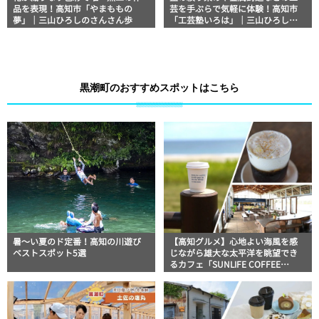
品を表現！高知市「やまももの
芸を手ぶらで気軽に体験！高知市
夢」｜三山ひろしのさんさん歩
「工芸塾いろは」｜三山ひろしの
さんさん歩
黒潮町のおすすめスポットはこちら
暑～い夏のド定番！高知の川遊び
【高知グルメ】心地よい海風を感
ベストスポット5選
じながら雄大な太平洋を眺望でき
るカフェ「SUNLIFE COFFEE
WAVES.」