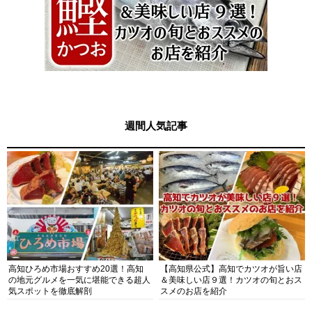
週間人気記事
高知ひろめ市場おすすめ20選！高知
【高知県公式】高知でカツオが旨い店
の地元グルメを一気に堪能できる超人
＆美味しい店９選！カツオの旬とおス
気スポットを徹底解剖
スメのお店を紹介