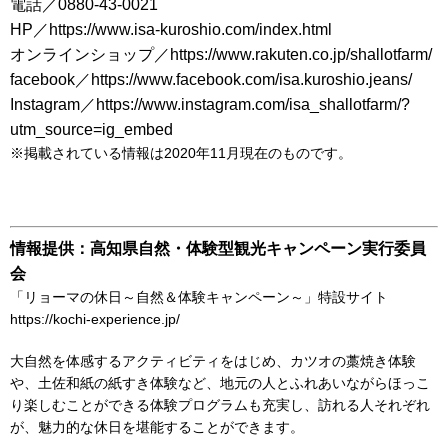
電話／0880-43-0021
HP／https://www.isa-kuroshio.com/index.html
オンラインショップ／https://www.rakuten.co.jp/shallotfarm/
facebook／https://www.facebook.com/isa.kuroshio.jeans/
Instagram／https://www.instagram.com/isa_shallotfarm/?
utm_source=ig_embed
※掲載されている情報は2020年11月現在のものです。
情報提供：高知県自然・体験型観光キャンペーン実行委員
会
「リョーマの休日～自然＆体験キャンペーン～」特設サイト
https://kochi-experience.jp/
大自然を体感するアクティビティをはじめ、カツオの藁焼き体験
や、土佐和紙の紙すき体験など、地元の人とふれあいながらほっこ
り楽しむことができる体験プログラムも充実し、訪れる人それぞれ
が、魅力的な休日を堪能することができます。