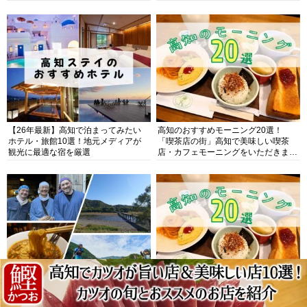
【26年最新】高知で泊まってみたい
高知のおすすめモーニング20選！
ホテル・旅館10選！地元メディアが
「喫茶店の街」高知で美味しい喫茶
観光に最適な宿を厳選
店・カフェモーニングをいただきま
す！
【高知四万十川観光10選】日本最後
高知のおすすめモーニング20選！
の清流を遊び尽くす！四万十川の絶
「喫茶店の街」高知で美味しい喫茶