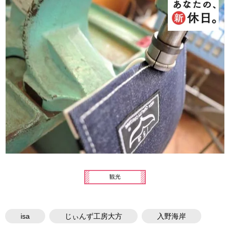
観光
isa
じぃんず工房大方
入野海岸