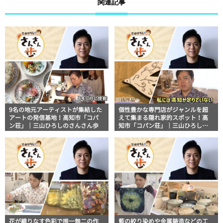
関連記事
9名の地元アーティストが集結した
個性豊かな専門店がジャンルを超
アートの発信基地！高知市「コパ
えて集まる隠れ家的スポット！高
ン荘」｜三山ひろしのさんさん歩
知市「コパン荘」｜三山ひろしの
さんさん歩
花が織りなす色彩で唯一無二の作
藍の絞り染めや金属鋳造などの工