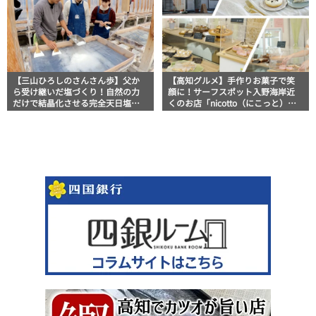
【三山ひろしのさんさん歩】父か
【高知グルメ】手作りお菓子で笑
ら受け継いだ塩づくり！自然の力
顔に！サーフスポット入野海岸近
だけで結晶化させる完全天日塩
くのお店「nicotto（にこっと）」
「土佐の塩丸」
地元タウン誌おススメ情報