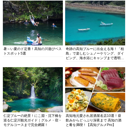
暑～い夏のド定番！高知の川遊びベス
奇跡の高知ブルーに出会える海！「柏
トスポット5選
島」で楽しむシュノーケリング、ダイ
ビング、海水浴にキャンプまで透明度
抜群の海の楽園を徹底紹介
仁淀ブルーの絶景！にこ淵・沈下橋を
高知地元愛され居酒屋名店10選！昼
巡る仁淀川観光ガイド｜グルメ・宿・
飲みからどっぷり深夜まで 高知の酒
モデルコースまで完全網羅！
と肴を満喫！【高知グルメPro】