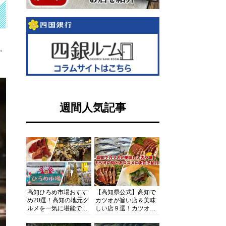
す。
週間人気記事
高知ひろめ市場おすす
【高知県公式】高知で
め20選！高知の地元グ
カツオが旨い店＆美味
ルメを一気に堪能でき
しい店９選！カツオの
る超人気スポットを徹
旬とおススメのお店を
底解剖
紹介