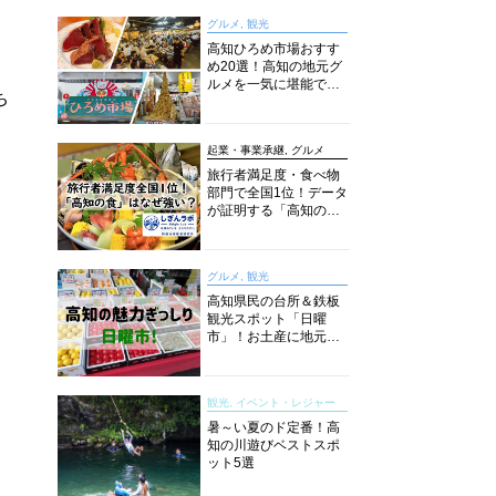
グルメ, 観光
高知ひろめ市場おすす
め20選！高知の地元グ
ルメを一気に堪能でき
ち
る超人気スポットを徹
底解剖
起業・事業承継, グルメ
旅行者満足度・食べ物
部門で全国1位！データ
が証明する「高知の
食」の実力【しぎんラ
ボレポート】
グルメ, 観光
高知県民の台所＆鉄板
観光スポット「日曜
市」！お土産に地元野
菜、ソウルフードまで
なんでもそろう高知の
巨大街路市を徹底解
観光, イベント・レジャー
説！
暑～い夏のド定番！高
知の川遊びベストスポ
ット5選