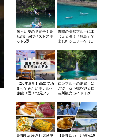
暑～い夏のド定番！高
奇跡の高知ブルーに出
知の川遊びベストスポ
会える海！「柏島」で
ット5選
楽しむシュノーケリン
グ、ダイビング、海水
浴にキャンプまで透明
度抜群の海の楽園を徹
底紹介
【26年最新】高知で泊
仁淀ブルーの絶景！に
まってみたいホテル・
こ淵・沈下橋を巡る仁
旅館10選！地元メディ
淀川観光ガイド｜グル
アが観光に最適な宿を
メ・宿・モデルコース
厳選
まで完全網羅！
高知地元愛され居酒屋
【高知四万十川観光10