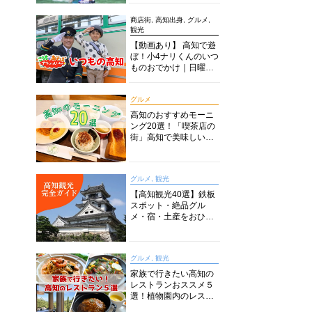
商店街, 高知出身, グルメ,
観光
【動画あり】 高知で遊
ぼ！小4ナリくんのいつ
ものおでかけ｜日曜市
に水族館に路面電車に
あちこち巡り
グルメ
高知のおすすめモーニ
ング20選！「喫茶店の
街」高知で美味しい喫
茶店・カフェモーニン
グをいただきます！
グルメ, 観光
【高知観光40選】鉄板
スポット・絶品グル
メ・宿・土産をおひと
り様からファミリー向
けまで徹底解説！
グルメ, 観光
家族で行きたい高知の
レストランおススメ５
選！植物園内のレスト
ランからイタリアンに