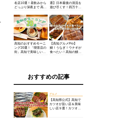
名店10選！昼飲みから
選】日本最後の清流を
どっぷり深夜まで 高知
遊び尽くす！四万十川
の酒と肴を満喫！【高
の絶景・体験・グルメ
知グルメPro】
を網羅したおすすめガ
イド
今
高知のおすすめモーニ
【高知グルメPro】
ング20選！「喫茶店の
鰻！うなぎ！ウナギが
街」高知で美味しい喫
食べたい！高知の鰻の
茶店・カフェモーニン
旨い店美味しい店９選
グをいただきます！
食いしんぼおじさんマ
ッキー牧元の高知満腹
日記セレクション
おすすめの記事
グルメ
【高知県公式】高知で
カツオが旨い店＆美味
しい店９選！カツオの
旬とおススメのお店を
紹介