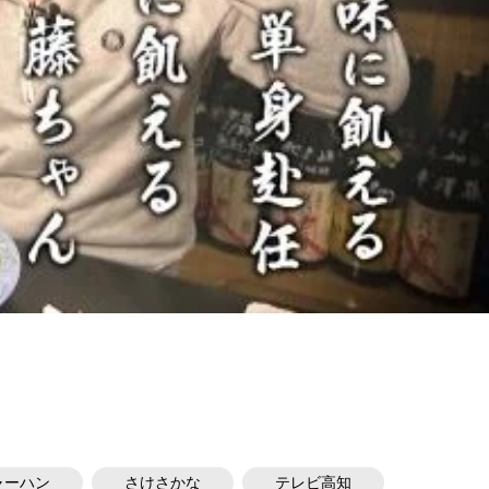
ャーハン
さけさかな
テレビ高知