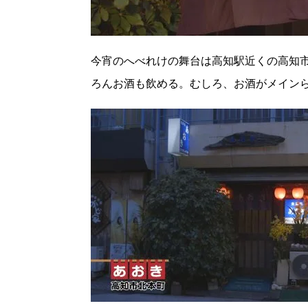
今宵のへべれけの舞台は高知駅近くの高知市
ろんお酒も飲める。むしろ、お酒がメイン