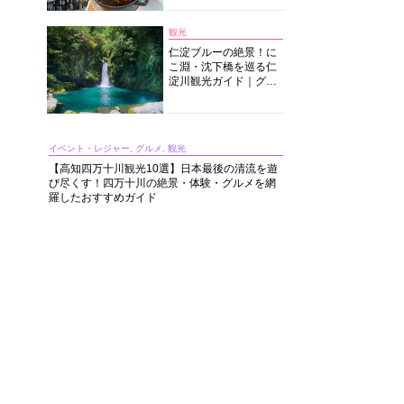
中華まで楽しめる
観光
仁淀ブルーの絶景！に
こ淵・沈下橋を巡る仁
淀川観光ガイド｜グル
メ・宿・モデルコース
まで完全網羅！
イベント・レジャー, グルメ, 観光
【高知四万十川観光10選】日本最後の清流を遊
び尽くす！四万十川の絶景・体験・グルメを網
羅したおすすめガイド