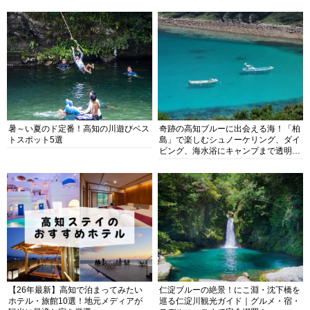
暑～い夏のド定番！高知の川遊びベス
奇跡の高知ブルーに出会える海！「柏
トスポット5選
島」で楽しむシュノーケリング、ダイ
ビング、海水浴にキャンプまで透明度
抜群の海の楽園を徹底紹介
【26年最新】高知で泊まってみたい
仁淀ブルーの絶景！にこ淵・沈下橋を
ホテル・旅館10選！地元メディアが
巡る仁淀川観光ガイド｜グルメ・宿・