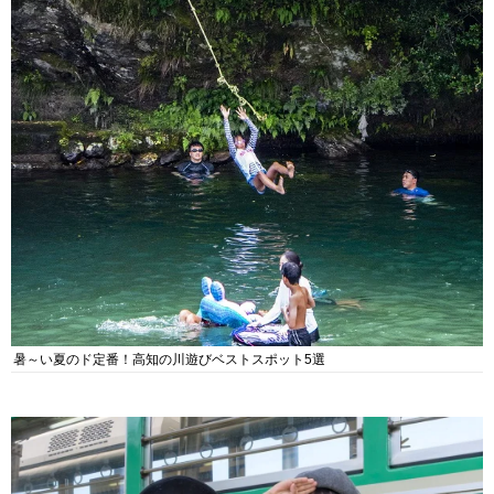
暑～い夏のド定番！高知の川遊びベストスポット5選