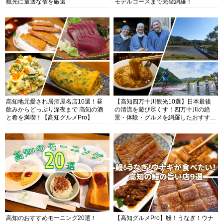
観光に最適な宿を厳選
モデルコースまで完全網羅！
高知地元愛され居酒屋名店10選！昼
【高知四万十川観光10選】日本最後
飲みからどっぷり深夜まで 高知の酒
の清流を遊び尽くす！四万十川の絶
と肴を満喫！【高知グルメPro】
景・体験・グルメを網羅したおすすめ
ガイド
高知のおすすめモーニング20選！
【高知グルメPro】鰻！うなぎ！ウナ