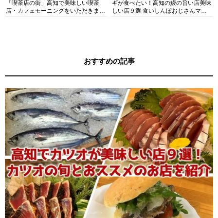
「喫茶店の街」高知で美味しい喫茶
ギが食べたい！高知の鰻の旨い店美味
店・カフェモーニングをいただきま
しい店９選 食いしんぼおじさんマッ
す！
キー牧元の高知満腹日記セレクション
おすすめの記事