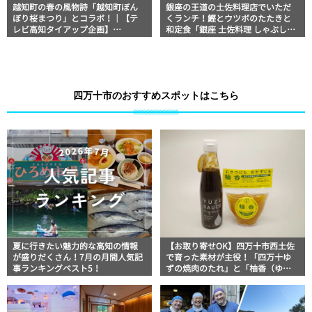
越知町の春の風物詩「越知町ぼん
銀座の王道の土佐料理店でいただ
ぼり桜まつり」とコラボ！｜【テ
くランチ！鰹とウツボのたたきと
レビ高知タイアップ企画】
和定食「銀座 土佐料理 しゃぶしゃ
FUJIWARAのキテレツが咲く！
ぶ 祢保希（ねぼけ）」｜美食おじ
さんマッキー牧元の高知満腹日記
【高知グルメPro】
四万十市のおすすめスポットはこちら
夏に行きたい魅力的な高知の情報
【お取り寄せOK】四万十市西土佐
が盛りだくさん！7月の月間人気記
で育った素材が主役！「四万十ゆ
事ランキングベスト5！
ずの焼肉のたれ」と「柚香（ゆこ
う）」│山間屋