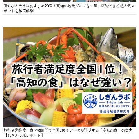
高知ひろめ市場おすすめ20選！高知の地元グルメを一気に堪能できる超人気ス
ポットを徹底解剖
旅行者満足度・食べ物部門で全国1位！データが証明する「高知の食」の実力
【しぎんラボレポート】