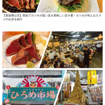
【高知県公式】高知でカツオが旨い店＆美味しい店９選！カツオの旬とおスス
メのお店を紹介