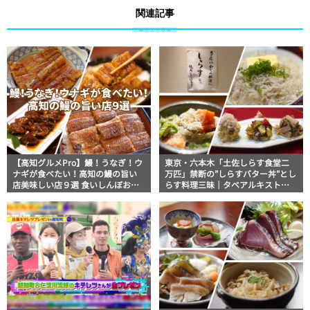
関連記事
【高知グルメPro】鰻！うなぎ！ウ
東京・六本木「土佐しらす食堂二
ナギが食べたい！高知の鰻の旨い
万匹」禁断の”しらすバター丼”とし
店美味しい店９選 食いしんぼおじ
らす料理三昧｜タベアルキスト・
さんマッキー牧元の高知満腹日記
マッキー牧元の高知満腹日記【高
セレクション
知グルメPro】