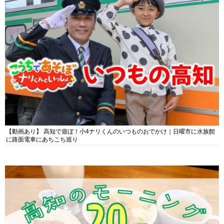
【動画あり】 高知で遊ぼ！小4ナリくんのいつものおでかけ｜日曜市に水族館
に路面電車にあちこち巡り