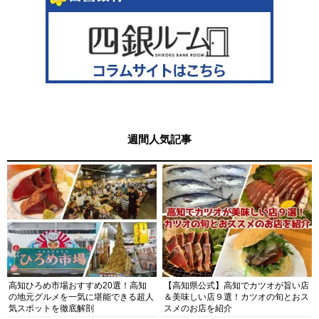
週間人気記事
高知ひろめ市場おすすめ20選！高知
【高知県公式】高知でカツオが旨い店
の地元グルメを一気に堪能できる超人
＆美味しい店９選！カツオの旬とおス
気スポットを徹底解剖
スメのお店を紹介