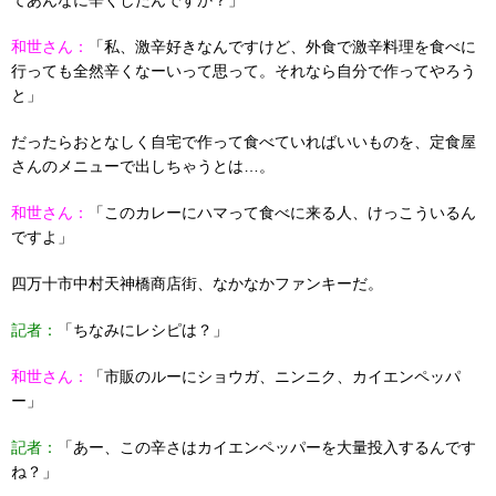
てあんなに辛くしたんですか？」
和世さん：
「私、激辛好きなんですけど、外食で激辛料理を食べに
行っても全然辛くなーいって思って。それなら自分で作ってやろう
と」
だったらおとなしく自宅で作って食べていればいいものを、定食屋
さんのメニューで出しちゃうとは…。
和世さん：
「このカレーにハマって食べに来る人、けっこういるん
ですよ」
四万十市中村天神橋商店街、なかなかファンキーだ。
記者：
「ちなみにレシピは？」
和世さん：
「市販のルーにショウガ、ニンニク、カイエンペッパ
ー」
記者：
「あー、この辛さはカイエンペッパーを大量投入するんです
ね？」