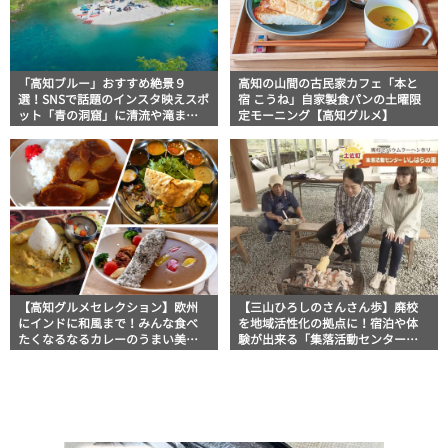
「高知ブルー」おすすめ絶景９
高知の山間の古民家カフェ「本と
選！SNSで話題のインスタ映えスポ
宿 こうね」自家製食パンの土曜限
ット「青の洞窟」に清流や滝まで
定モーニング【高知グルメ】
地図付きでご紹介
【高知グルメセレクション】欧州
【三山ひろしのさんさん歩】廃校
にインドに和風まで！みんな食べ
を地域活性化の拠点に！宿泊や体
たくなるなるカレーのうまい美味
験が出来る「集落活動センターい
しい店10選
しはらの里」