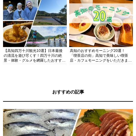
【高知四万十川観光10選】日本最後
高知のおすすめモーニング20選！
の清流を遊び尽くす！四万十川の絶
「喫茶店の街」高知で美味しい喫茶
景・体験・グルメを網羅したおすすめ
店・カフェモーニングをいただきま
ガイド
す！
おすすめの記事