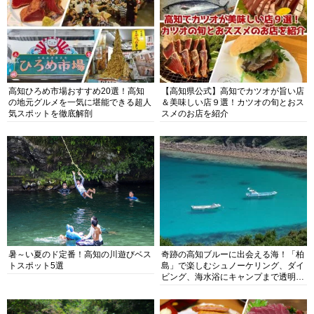
高知ひろめ市場おすすめ20選！高知
【高知県公式】高知でカツオが旨い店
の地元グルメを一気に堪能できる超人
＆美味しい店９選！カツオの旬とおス
気スポットを徹底解剖
スメのお店を紹介
暑～い夏のド定番！高知の川遊びベス
奇跡の高知ブルーに出会える海！「柏
トスポット5選
島」で楽しむシュノーケリング、ダイ
ビング、海水浴にキャンプまで透明度
抜群の海の楽園を徹底紹介