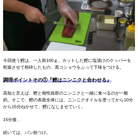
今回使う鰹は、一人前100ｇ。カットした鰹に塩漬けのケッパーを
乾燥させて粉砕したもの、黒コショウをふって下味をつける。
調理ポイントその①『鰹はニンニクと合わせる』
高知と言えば、鰹と相性抜群のニンニクと一緒に食べるのが一般
的。そこで、鰹の表面全体には、ニンニクオイルを塗ってから10分
から15分ねかせて、鰹になじませていく。
15分後…
続いては、パン粉つけ。