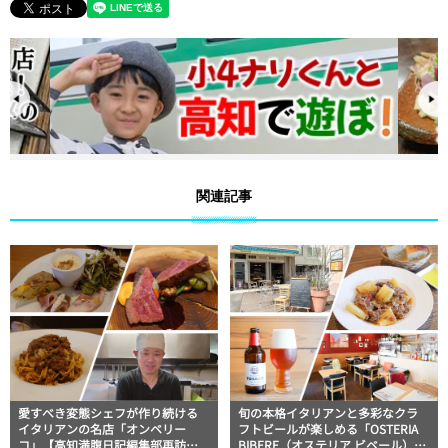
関連記事
愛すべき変態シェフが作り続ける
旬の本格イタリアンと多彩なクラ
イタリアンの名店「オンベリー
フトビールが楽しめる「OSTERIA
コ」【高知満腹日記編集部再訪
BIBERE（オステリア ビベール）」