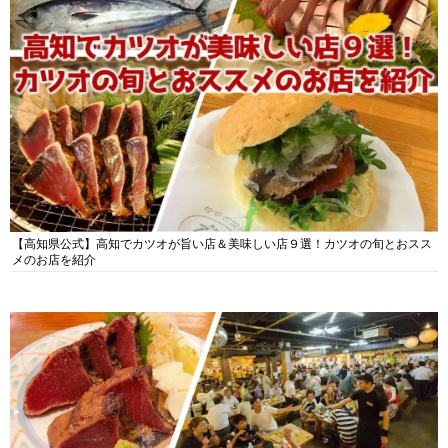
【高知県公式】高知でカツオが旨い店＆美味しい店９選！カツオの旬とおスス
メのお店を紹介