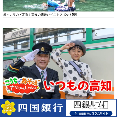
暑～い夏のド定番！高知の川遊びベストスポット5選
【動画あり】 高知で遊ぼ！小4ナリくんのいつものおでかけ｜日曜市に水族館