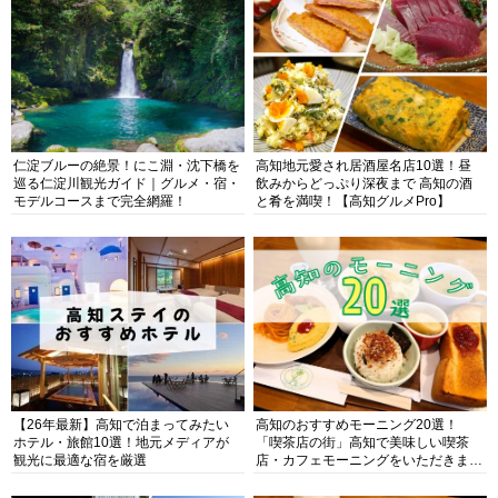
仁淀ブルーの絶景！にこ淵・沈下橋を
高知地元愛され居酒屋名店10選！昼
巡る仁淀川観光ガイド｜グルメ・宿・
飲みからどっぷり深夜まで 高知の酒
モデルコースまで完全網羅！
と肴を満喫！【高知グルメPro】
【26年最新】高知で泊まってみたい
高知のおすすめモーニング20選！
ホテル・旅館10選！地元メディアが
「喫茶店の街」高知で美味しい喫茶
観光に最適な宿を厳選
店・カフェモーニングをいただきま
す！