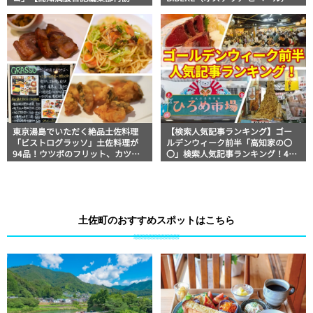
編】
【高知グルメ】
東京湯島でいただく絶品土佐料理
【検索人気記事ランキング】ゴー
「ビストログラッソ」土佐料理が
ルデンウィーク前半「高知家の〇
94品！ウツボのフリット、カツオ
〇」検索人気記事ランキング！4月
のたたき、いも天に田舎寿司まで
29日～5月4日
｜美食おじさんマッキー牧元の高
知満腹日記【高知グルメPro】
土佐町のおすすめスポットはこちら