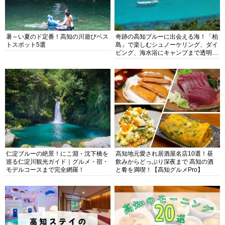
暑～い夏のド定番！高知の川遊びベス
奇跡の高知ブルーに出会える海！「柏
トスポット5選
島」で楽しむシュノーケリング、ダイ
ビング、海水浴にキャンプまで透明度
抜群の海の楽園を徹底紹介
仁淀ブルーの絶景！にこ淵・沈下橋を
高知地元愛され居酒屋名店10選！昼
巡る仁淀川観光ガイド｜グルメ・宿・
飲みからどっぷり深夜まで 高知の酒
モデルコースまで完全網羅！
と肴を満喫！【高知グルメPro】