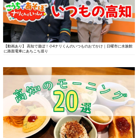
【動画あり】 高知で遊ぼ！小4ナリくんのいつものおでかけ｜日曜市に水族館
に路面電車にあちこち巡り