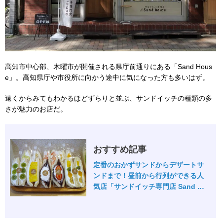
高知市中心部、木曜市が開催される県庁前通りにある「Sand Hous
e」。高知県庁や市役所に向かう途中に気になった方も多いはず。
遠くからみてもわかるほどずらりと並ぶ、サンドイッチの種類の多
さが魅力のお店だ。
おすすめ記事
定番のおかずサンドからデザートサ
ンドまで！昼前から行列ができる人
気店「サンドイッチ専門店 Sand Ho
use」美食おじさんマッキー牧元の
高知満腹日記