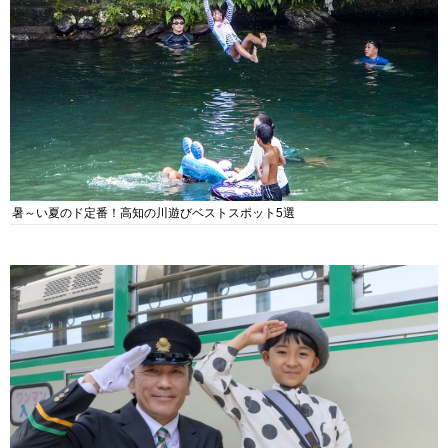
暑～い夏のド定番！高知の川遊びベストスポット5選