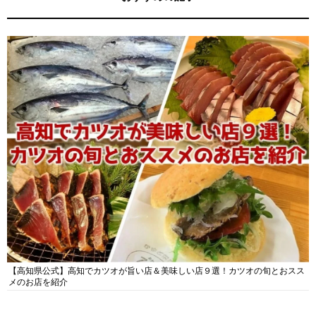
【高知県公式】高知でカツオが旨い店＆美味しい店９選！カツオの旬とおスス
メのお店を紹介