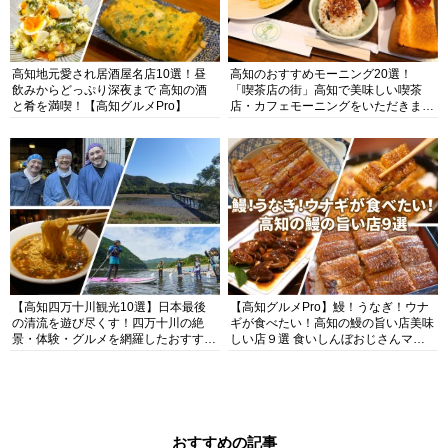
高知地元愛され居酒屋名店10選！昼
高知のおすすめモーニング20選！
飲みからどっぷり深夜まで 高知の酒
「喫茶店の街」高知で美味しい喫茶
と肴を満喫！【高知グルメPro】
店・カフェモーニングをいただきま
す！
【高知四万十川観光10選】日本最後
【高知グルメPro】鰻！うなぎ！ウナ
の清流を遊び尽くす！四万十川の絶
ギが食べたい！高知の鰻の旨い店美味
景・体験・グルメを網羅したおすすめ
しい店９選 食いしんぼおじさんマッ
ガイド
キー牧元の高知満腹日記セレクション
おすすめの記事