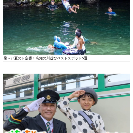
暑～い夏のド定番！高知の川遊びベストスポット5選