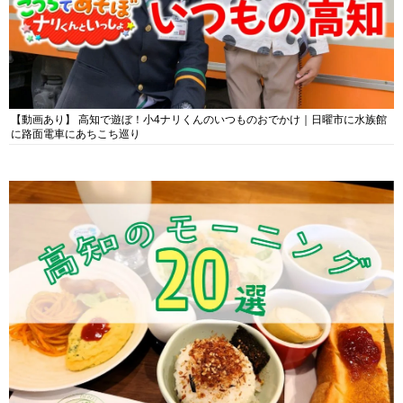
【動画あり】 高知で遊ぼ！小4ナリくんのいつものおでかけ｜日曜市に水族館
に路面電車にあちこち巡り