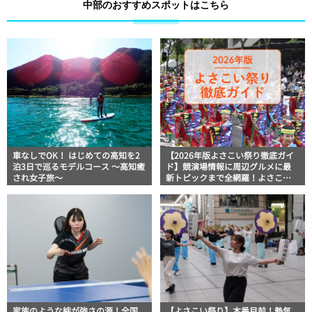
中部のおすすめスポットはこちら
車なしでOK！ はじめての高知を2
【2026年版よさこい祭り徹底ガイ
泊3日で巡るモデルコース 〜高知癒
ド】競演場情報に周辺グルメに最
され女子旅〜
新トピックまで全網羅！よさこい
祭りを満喫できるよさこい情報完
全版
家族のような絆が強さの源！全国
【よさこい祭り】本番目前！熱気