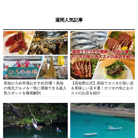
週間人気記事
高知ひろめ市場おすすめ20選！高知
【高知県公式】高知でカツオが旨い店
の地元グルメを一気に堪能できる超人
＆美味しい店９選！カツオの旬とおス
気スポットを徹底解剖
スメのお店を紹介