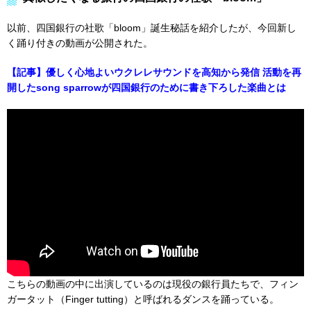
以前、四国銀行の社歌「bloom」誕生秘話を紹介したが、今回新し
く踊り付きの動画が公開された。
【記事】優しく心地よいウクレレサウンドを高知から発信 活動を再
開したsong sparrowが四国銀行のために書き下ろした楽曲とは
こちらの動画の中に出演しているのは現役の銀行員たちで、フィン
ガータット（Finger tutting）と呼ばれるダンスを踊っている。