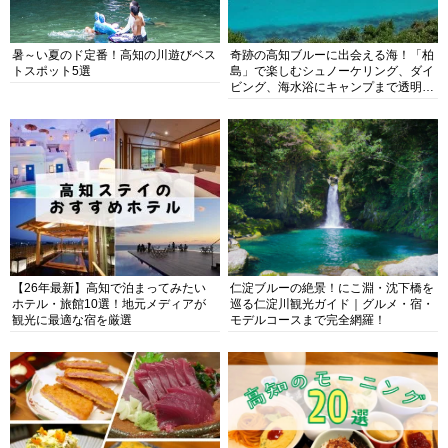
暑～い夏のド定番！高知の川遊びベス
奇跡の高知ブルーに出会える海！「柏
トスポット5選
島」で楽しむシュノーケリング、ダイ
ビング、海水浴にキャンプまで透明度
抜群の海の楽園を徹底紹介
【26年最新】高知で泊まってみたい
仁淀ブルーの絶景！にこ淵・沈下橋を
ホテル・旅館10選！地元メディアが
巡る仁淀川観光ガイド｜グルメ・宿・
観光に最適な宿を厳選
モデルコースまで完全網羅！