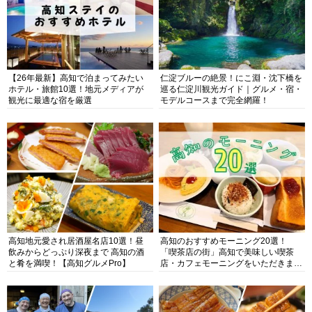
【26年最新】高知で泊まってみたい
仁淀ブルーの絶景！にこ淵・沈下橋を
ホテル・旅館10選！地元メディアが
巡る仁淀川観光ガイド｜グルメ・宿・
観光に最適な宿を厳選
モデルコースまで完全網羅！
高知地元愛され居酒屋名店10選！昼
高知のおすすめモーニング20選！
飲みからどっぷり深夜まで 高知の酒
「喫茶店の街」高知で美味しい喫茶
と肴を満喫！【高知グルメPro】
店・カフェモーニングをいただきま
す！