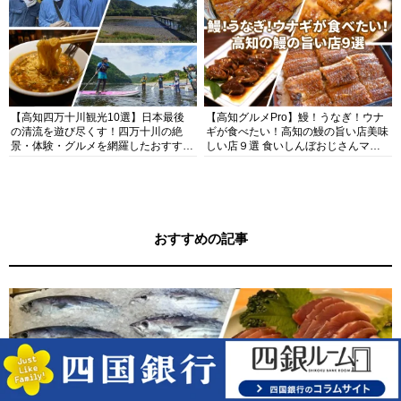
【高知四万十川観光10選】日本最後
【高知グルメPro】鰻！うなぎ！ウナ
の清流を遊び尽くす！四万十川の絶
ギが食べたい！高知の鰻の旨い店美味
景・体験・グルメを網羅したおすすめ
しい店９選 食いしんぼおじさんマッ
ガイド
キー牧元の高知満腹日記セレクション
おすすめの記事