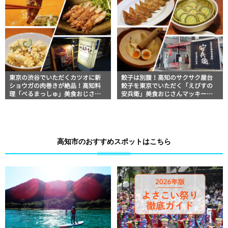
東京の渋谷でいただくカツオに新
餃子は別腹！高知のサクサク屋台
ショウガの肉巻きが絶品！高知料
餃子を東京でいただく「えびすの
理「べるまっしゅ」美食おじさん
安兵衛」美食おじさんマッキー牧
マッキー牧元の高知満腹日記【高
元の高知満腹日記【高知グルメ
知グルメPro】
Pro】
高知市のおすすめスポットはこちら