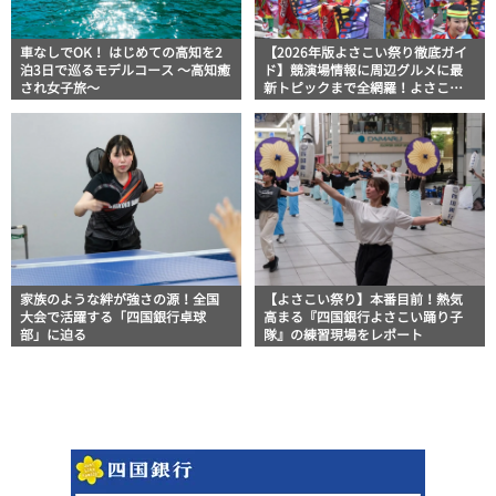
車なしでOK！ はじめての高知を2
【2026年版よさこい祭り徹底ガイ
泊3日で巡るモデルコース 〜高知癒
ド】競演場情報に周辺グルメに最
され女子旅〜
新トピックまで全網羅！よさこい
祭りを満喫できるよさこい情報完
全版
家族のような絆が強さの源！全国
【よさこい祭り】本番目前！熱気
大会で活躍する「四国銀行卓球
高まる『四国銀行よさこい踊り子
部」に迫る
隊』の練習現場をレポート