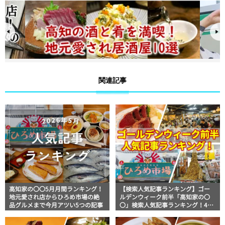
関連記事
高知家の〇〇5月月間ランキング！
【検索人気記事ランキング】ゴー
地元愛され店からひろめ市場の絶
ルデンウィーク前半「高知家の〇
品グルメまで今月アツい5つの記事
〇」検索人気記事ランキング！4月
29日～5月4日