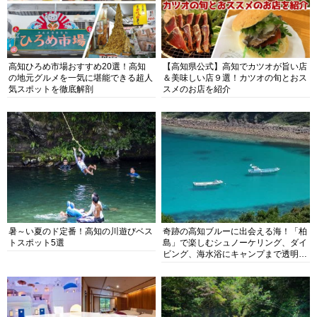
高知ひろめ市場おすすめ20選！高知
【高知県公式】高知でカツオが旨い店
の地元グルメを一気に堪能できる超人
＆美味しい店９選！カツオの旬とおス
気スポットを徹底解剖
スメのお店を紹介
暑～い夏のド定番！高知の川遊びベス
奇跡の高知ブルーに出会える海！「柏
トスポット5選
島」で楽しむシュノーケリング、ダイ
ビング、海水浴にキャンプまで透明度
抜群の海の楽園を徹底紹介