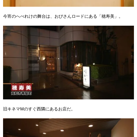
今宵のへべれけの舞台は、おびさんロードにある「穂寿美」。
旧キネマMのすぐ西隣にあるお店だ。