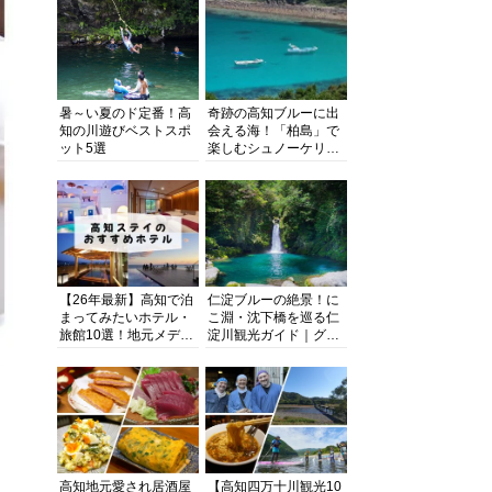
暑～い夏のド定番！高
奇跡の高知ブルーに出
知の川遊びベストスポ
会える海！「柏島」で
ット5選
楽しむシュノーケリン
グ、ダイビング、海水
浴にキャンプまで透明
度抜群の海の楽園を徹
底紹介
【26年最新】高知で泊
仁淀ブルーの絶景！に
まってみたいホテル・
こ淵・沈下橋を巡る仁
旅館10選！地元メディ
淀川観光ガイド｜グル
アが観光に最適な宿を
メ・宿・モデルコース
厳選
まで完全網羅！
高知地元愛され居酒屋
【高知四万十川観光10