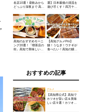
名店10選！昼飲みから
選】日本最後の清流を
どっぷり深夜まで 高知
遊び尽くす！四万十川
の酒と肴を満喫！【高
の絶景・体験・グルメ
知グルメPro】
を網羅したおすすめガ
イド
介
ア
高知のおすすめモーニ
【高知グルメPro】
ング20選！「喫茶店の
鰻！うなぎ！ウナギが
街」高知で美味しい喫
食べたい！高知の鰻の
茶店・カフェモーニン
旨い店美味しい店９選
グをいただきます！
食いしんぼおじさんマ
ッキー牧元の高知満腹
日記セレクション
おすすめの記事
グルメ
【高知県公式】高知で
カツオが旨い店＆美味
しい店９選！カツオの
旬とおススメのお店を
紹介