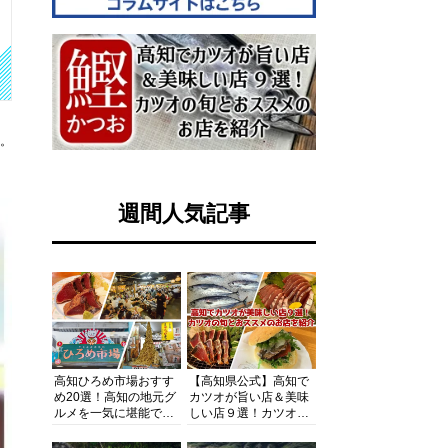
す。
週間人気記事
高知ひろめ市場おすす
【高知県公式】高知で
め20選！高知の地元グ
カツオが旨い店＆美味
ルメを一気に堪能でき
しい店９選！カツオの
る超人気スポットを徹
旬とおススメのお店を
底解剖
紹介