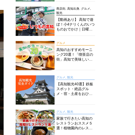
商店街, 高知出身, グルメ,
観光
【動画あり】 高知で遊
ぼ！小4ナリくんのいつ
ものおでかけ｜日曜市
に水族館に路面電車に
あちこち巡り
グルメ
高知のおすすめモーニ
ング20選！「喫茶店の
街」高知で美味しい喫
茶店・カフェモーニン
グをいただきます！
グルメ, 観光
【高知観光40選】鉄板
スポット・絶品グル
メ・宿・土産をおひと
り様からファミリー向
けまで徹底解説！
グルメ, 観光
家族で行きたい高知の
レストランおススメ５
選！植物園内のレスト
ランからイタリアンに