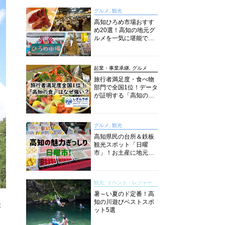
グルメ, 観光
高知ひろめ市場おすす
め20選！高知の地元グ
ルメを一気に堪能でき
る超人気スポットを徹
底解剖
起業・事業承継, グルメ
旅行者満足度・食べ物
部門で全国1位！データ
が証明する「高知の
食」の実力【しぎんラ
ボレポート】
グルメ, 観光
高知県民の台所＆鉄板
観光スポット「日曜
市」！お土産に地元野
菜、ソウルフードまで
なんでもそろう高知の
巨大街路市を徹底解
観光, イベント・レジャー
説！
暑～い夏のド定番！高
知の川遊びベストスポ
が
ット5選