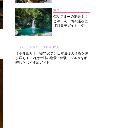
中華まで楽しめる
観光
仁淀ブルーの絶景！に
こ淵・沈下橋を巡る仁
淀川観光ガイド｜グル
メ・宿・モデルコース
まで完全網羅！
こ
イベント・レジャー, グルメ, 観光
【高知四万十川観光10選】日本最後の清流を遊
び尽くす！四万十川の絶景・体験・グルメを網
羅したおすすめガイド