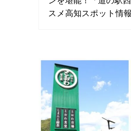
ンを堪能！「道の駅
スメ高知スポット情