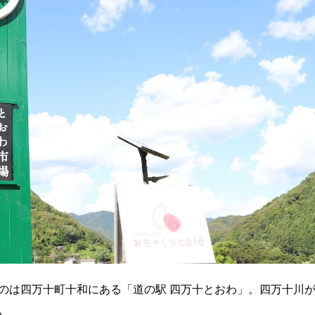
のは四万十町十和にある
「道の駅 四万十とおわ」
。四万十川
る。