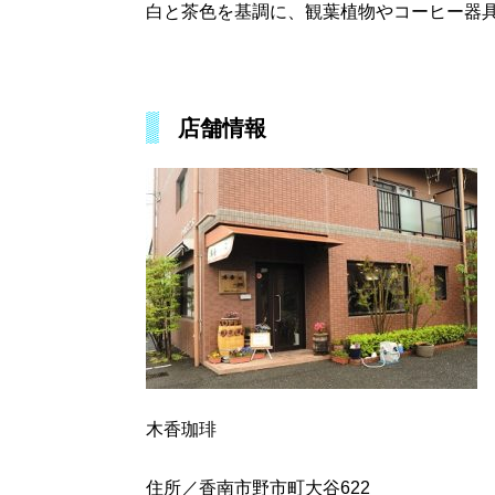
白と茶色を基調に、観葉植物やコーヒー器
店舗情報
木香珈琲
住所／香南市野市町大谷622