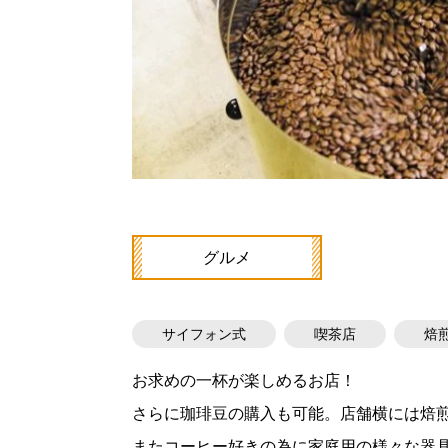
グルメ
サイフォン式
喫茶店
焙
お求めの一杯が楽しめるお店！
さらに珈琲豆の購入も可能。店舗横には焙
またコーヒー好きの為に家庭用の様々な器