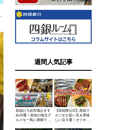
す。
週間人気記事
高知ひろめ市場おすす
【高知県公式】高知で
め20選！高知の地元グ
カツオが旨い店＆美味
ルメを一気に堪能でき
しい店９選！カツオの
る超人気スポットを徹
旬とおススメのお店を
底解剖
紹介