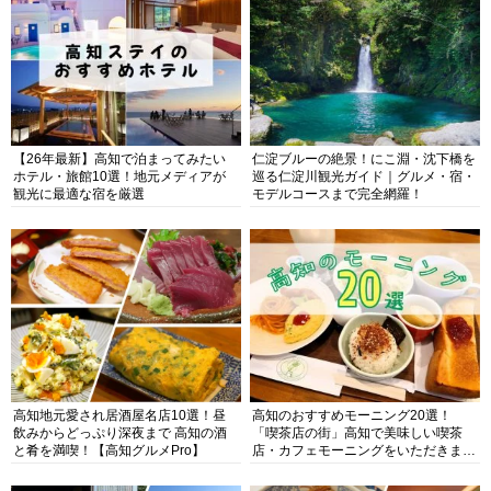
【26年最新】高知で泊まってみたい
仁淀ブルーの絶景！にこ淵・沈下橋を
ホテル・旅館10選！地元メディアが
巡る仁淀川観光ガイド｜グルメ・宿・
観光に最適な宿を厳選
モデルコースまで完全網羅！
高知地元愛され居酒屋名店10選！昼
高知のおすすめモーニング20選！
飲みからどっぷり深夜まで 高知の酒
「喫茶店の街」高知で美味しい喫茶
と肴を満喫！【高知グルメPro】
店・カフェモーニングをいただきま
す！