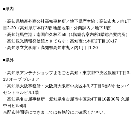
■県内
・高知県地産外商公社高知事務所／地下県庁生協：高知市丸ノ内1丁
目2-20（高知県庁本庁3階 地産地消・外商課内／地下1階）
・高知龍馬空港：南国市久枝乙58（1階総合案内所1階総合案内所）
・高知観光情報発信館とさてらす：高知市北本町2丁目10-17
・高知県立文学館：高知県高知市丸ノ内1丁目1-20
■県外
・高知県アンテナショップまるごと高知：東京都中央区銀座1丁目3-
13 オーブ プレミア
・高知県大阪事務所：大阪府大阪市中央区本町2丁目6番8号 センバ
セントラルビル1階
・高知県名古屋事務所：愛知県名古屋市中区栄4丁目16番36号 久屋
中日ビル4階
※配布時間等につきましては各施設にご確認ください。