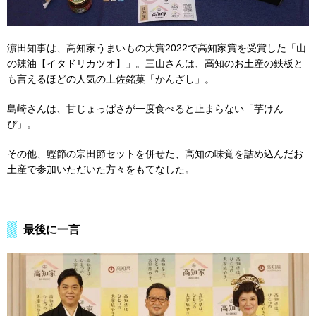
濵田知事は、高知家うまいもの大賞2022で高知家賞を受賞した「山
の辣油【イタドリカツオ】」。三山さんは、高知のお土産の鉄板と
も言えるほどの人気の土佐銘菓「かんざし」。
島崎さんは、甘じょっぱさが一度食べると止まらない「芋けん
ぴ」。
その他、鰹節の宗田節セットを併せた、高知の味覚を詰め込んだお
土産で参加いただいた方々をもてなした。
最後に一言