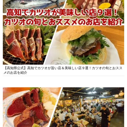
【高知県公式】高知でカツオが旨い店＆美味しい店９選！カツオの旬とおスス
メのお店を紹介