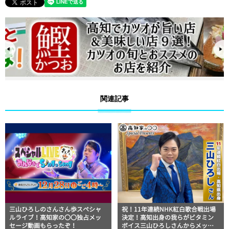
関連記事
三山ひろしのさんさん歩スペシャ
祝！11年連続NHK紅白歌合戦出場
ルライブ！高知家の〇〇独占メッ
決定！高知出身の我らがビタミン
セージ動画もらったぞ！
ボイス三山ひろしさんからメッセ