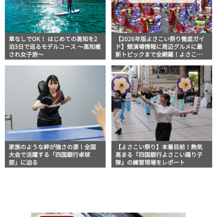
車なしでOK！ はじめての高知を2
【2026年版よさこい祭り徹底ガイ
泊3日で巡るモデルコース 〜高知癒
ド】競演場情報に周辺グルメに最
され女子旅〜
新トピックまで全網羅！よさこい
祭りを満喫できるよさこい情報完
全版
家族のような絆が強さの源！全国
【よさこい祭り】本番目前！熱気
大会で活躍する「四国銀行卓球
高まる『四国銀行よさこい踊り子
部」に迫る
隊』の練習現場をレポート