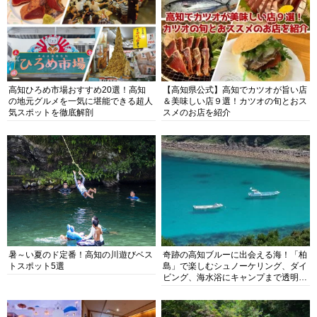
高知ひろめ市場おすすめ20選！高知
【高知県公式】高知でカツオが旨い店
の地元グルメを一気に堪能できる超人
＆美味しい店９選！カツオの旬とおス
気スポットを徹底解剖
スメのお店を紹介
暑～い夏のド定番！高知の川遊びベス
奇跡の高知ブルーに出会える海！「柏
トスポット5選
島」で楽しむシュノーケリング、ダイ
ビング、海水浴にキャンプまで透明度
抜群の海の楽園を徹底紹介