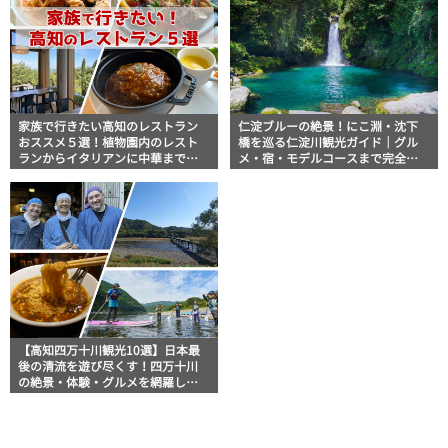
家族で行きたい高知のレストラン
仁淀ブルーの絶景！にこ淵・沈下
おススメ５選！植物園内のレスト
橋を巡る仁淀川観光ガイド｜グル
ランからイタリアンに中華まで楽
メ・宿・モデルコースまで完全網
しめる
羅！
【高知四万十川観光10選】日本最
後の清流を遊び尽くす！四万十川
の絶景・体験・グルメを網羅した
おすすめガイド