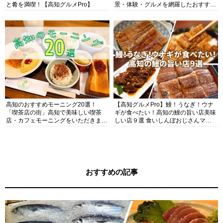
と肴を満喫！【高知グルメPro】
景・体験・グルメを網羅したおすすめ
ガイド
高知のおすすめモーニング20選！
【高知グルメPro】鰻！うなぎ！ウナ
「喫茶店の街」高知で美味しい喫茶
ギが食べたい！高知の鰻の旨い店美味
店・カフェモーニングをいただきま
しい店９選 食いしんぼおじさんマッ
す！
キー牧元の高知満腹日記セレクション
おすすめの記事