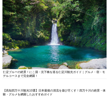
仁淀ブルーの絶景！にこ淵・沈下橋を巡る仁淀川観光ガイド｜グルメ・宿・モ
デルコースまで完全網羅！
【高知四万十川観光10選】日本最後の清流を遊び尽くす！四万十川の絶景・体
験・グルメを網羅したおすすめガイド