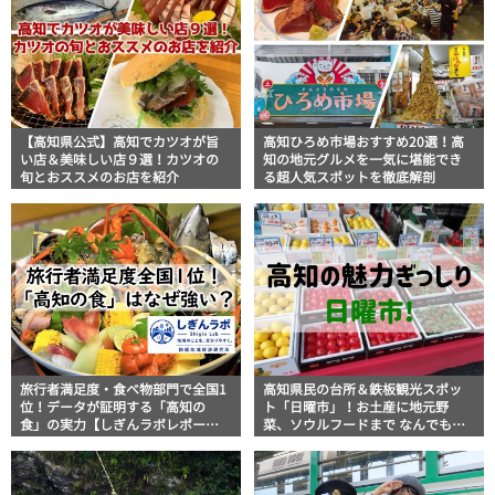
【高知県公式】高知でカツオが旨
高知ひろめ市場おすすめ20選！高
い店＆美味しい店９選！カツオの
知の地元グルメを一気に堪能でき
旬とおススメのお店を紹介
る超人気スポットを徹底解剖
旅行者満足度・食べ物部門で全国1
高知県民の台所＆鉄板観光スポッ
位！データが証明する「高知の
ト「日曜市」！お土産に地元野
食」の実力【しぎんラボレポー
菜、ソウルフードまで なんでもそ
ト】
ろう高知の巨大街路市を徹底解
説！