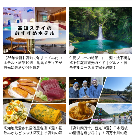
抜群の海の楽園を徹底紹介
【26年最新】高知で泊まってみたい
仁淀ブルーの絶景！にこ淵・沈下橋を
ホテル・旅館10選！地元メディアが
巡る仁淀川観光ガイド｜グルメ・宿・
観光に最適な宿を厳選
モデルコースまで完全網羅！
高知地元愛され居酒屋名店10選！昼
【高知四万十川観光10選】日本最後
飲みからどっぷり深夜まで 高知の酒
の清流を遊び尽くす！四万十川の絶