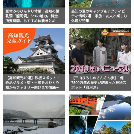
夏休みのひんやり体験！高知の鍾
高知の夏のキャンプ＆アクティビ
乳洞「龍河洞」5つの魅力。料金、
ティ情報7選！家族・友人と楽しむ
所要時間、おすすめ体験まとめ
外遊び特集
【高知観光40選】鉄板スポット・
【三山ひろしのさんさん歩】1億
絶品グルメ・宿・土産をおひとり
7500万年の歴史が詰まった神秘ス
様からファミリー向けまで徹底解
ポット「龍河洞」
説！