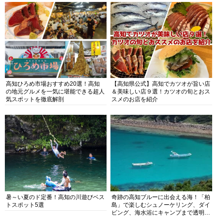
高知ひろめ市場おすすめ20選！高知
【高知県公式】高知でカツオが旨い店
の地元グルメを一気に堪能できる超人
＆美味しい店９選！カツオの旬とおス
気スポットを徹底解剖
スメのお店を紹介
暑～い夏のド定番！高知の川遊びベス
奇跡の高知ブルーに出会える海！「柏
トスポット5選
島」で楽しむシュノーケリング、ダイ
ビング、海水浴にキャンプまで透明度