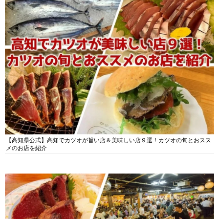
【高知県公式】高知でカツオが旨い店＆美味しい店９選！カツオの旬とおスス
メのお店を紹介