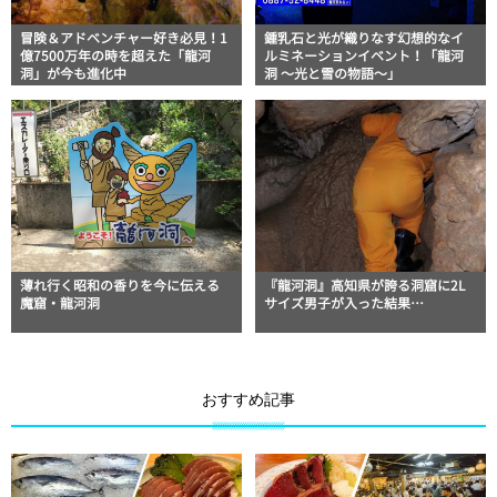
冒険＆アドベンチャー好き必見！1
鍾乳石と光が織りなす幻想的なイ
億7500万年の時を超えた「龍河
ルミネーションイベント！「龍河
洞」が今も進化中
洞 ～光と雪の物語～」
薄れ行く昭和の香りを今に伝える
『龍河洞』高知県が誇る洞窟に2L
魔窟・龍河洞
サイズ男子が入った結果…
おすすめ記事