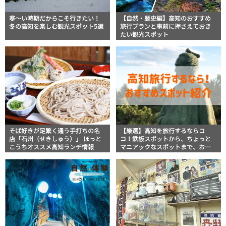
寒～い時期だからこそ行きたい！
【自然・歴史編】高知のおすすめ
冬の高知を楽しむ観光スポット5選
旅行プランと事前に押さえておき
たい観光スポット
そば好きが足繁く通う手打ちの名
【厳選】高知を旅行するならコ
店「石州（せきしゅう）」 ほっと
コ！鉄板スポットから、ちょっと
こうちオススメ高知ランチ情報
マニアックなスポットまで、おす
すめの観光＆グルメスポットを一
挙公開