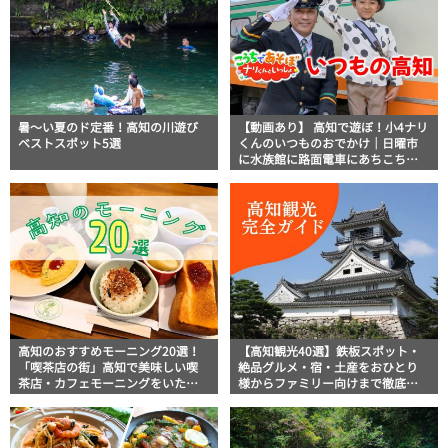
暑～い夏のド定番！高知の川遊び
【動画あり】 高知で遊ぼ！小4ナリ
ベストスポット5選
くんのいつものおでかけ｜日曜市
に水族館に路面電車にあちこち巡
り
高知のおすすめモーニング20選！
【高知観光40選】鉄板スポット・
「喫茶店の街」高知で美味しい喫
絶品グルメ・宿・土産をおひとり
茶店・カフェモーニングをいただ
様からファミリー向けまで徹底解
きます！
説！