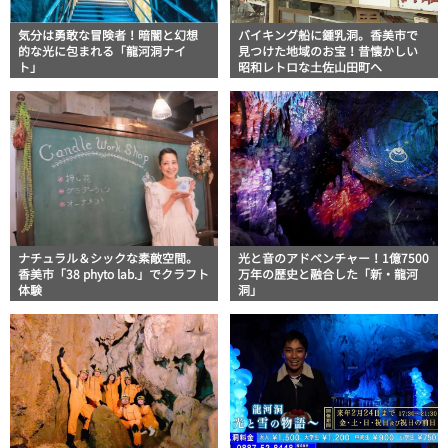
気分は勇敢な冒険者！暗闇と幻想
バイキング船に鍾乳洞。香美市で
的な光に包まれる「龍河洞ナイ
見つけた地域のお宝！昔懐かしい
ト」
昭和レトロな土佐山田町へ
ナチュラル＆シックな素敵空間。
光と音のアドベンチャー！1億7500
香美市「38 phyto lab.」でクラフト
万年の歴史と融合した「新・龍河
体験
洞」