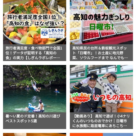
旅行者満足度・食べ物部門で全国1
高知県民の台所＆鉄板観光スポッ
位！データが証明する「高知の
ト「日曜市」！お土産に地元野
食」の実力【しぎんラボレポー
菜、ソウルフードまで なんでもそ
ト】
ろう高知の巨大街路市を徹底解
説！
暑～い夏のド定番！高知の川遊び
【動画あり】 高知で遊ぼ！小4ナリ
ベストスポット5選
くんのいつものおでかけ｜日曜市
に水族館に路面電車にあちこち巡
り