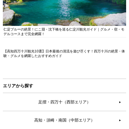
仁淀ブルーの絶景！にこ淵・沈下橋を巡る仁淀川観光ガイド｜グルメ・宿・モ
デルコースまで完全網羅！
【高知四万十川観光10選】日本最後の清流を遊び尽くす！四万十川の絶景・体
験・グルメを網羅したおすすめガイド
エリアから探す
足摺・四万十（西部エリア）
▶︎
高知・須崎・南国（中部エリア）
▶︎