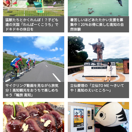
猛獣たちとかくれんぼ！？子ども
暑苦しいほどあたたかい支援を募
達の天国「わんぱーくこうち」で
集中！20％お得に楽しむ高知の自
ドキドキの休日を
然体験
サイクリング動画を見ながら旅気
立仙愛理の「立仙TO ME 〜きいて
分！高知観光をおうちで楽しめち
や！高知のえいところ〜」
ゃう「輪旅 高知」