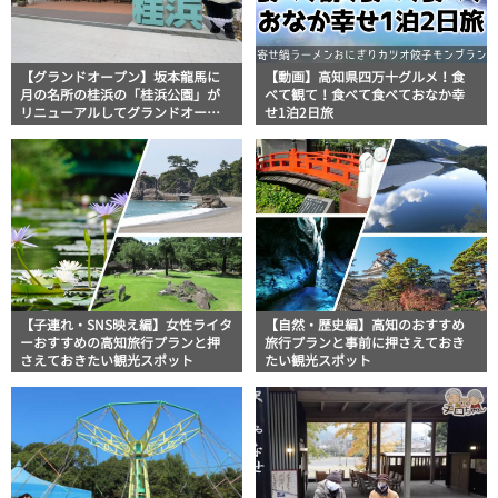
【グランドオープン】坂本龍馬に
【動画】高知県四万十グルメ！食
月の名所の桂浜の「桂浜公園」が
べて観て！食べて食べておなか幸
リニューアルしてグランドオープ
せ1泊2日旅
ン！
【子連れ・SNS映え編】女性ライタ
【自然・歴史編】高知のおすすめ
ーおすすめの高知旅行プランと押
旅行プランと事前に押さえておき
さえておきたい観光スポット
たい観光スポット