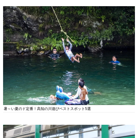
暑～い夏のド定番！高知の川遊びベストスポット5選