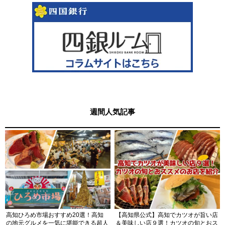
週間人気記事
高知ひろめ市場おすすめ20選！高知
【高知県公式】高知でカツオが旨い店
の地元グルメを一気に堪能できる超人
＆美味しい店９選！カツオの旬とおス