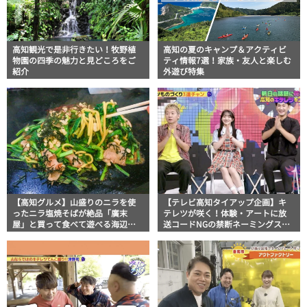
高知観光で是非行きたい！牧野植
高知の夏のキャンプ＆アクティビ
物園の四季の魅力と見どころをご
ティ情報7選！家族・友人と楽しむ
紹介
外遊び特集
【高知グルメ】山盛りのニラを使
【テレビ高知タイアップ企画】キ
ったニラ塩焼そばが絶品「廣末
テレツが咲く！体験・アートに放
屋」と買って食べて遊べる海辺の
送コードNGの禁断ネーミングスイ
複合施設「ヤ・シィパーク」
ーツ！高知のキテレツものづくり3
連チャン