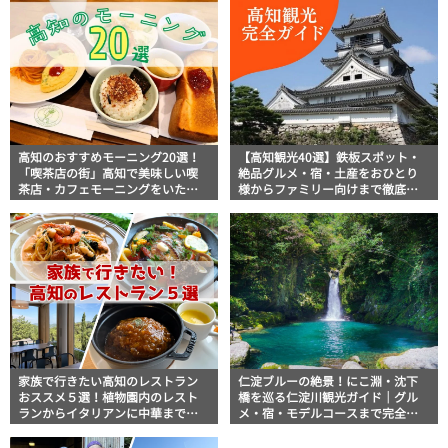
高知のおすすめモーニング20選！
【高知観光40選】鉄板スポット・
「喫茶店の街」高知で美味しい喫
絶品グルメ・宿・土産をおひとり
茶店・カフェモーニングをいただ
様からファミリー向けまで徹底解
きます！
説！
家族で行きたい高知のレストラン
仁淀ブルーの絶景！にこ淵・沈下
おススメ５選！植物園内のレスト
橋を巡る仁淀川観光ガイド｜グル
ランからイタリアンに中華まで楽
メ・宿・モデルコースまで完全網
しめる
羅！