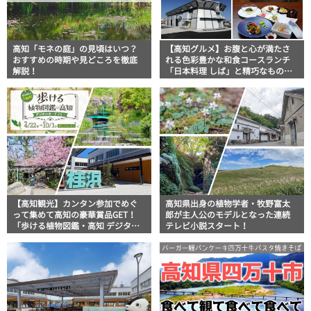
高知「モネの庭」の見頃はいつ？
【高知グルメ】お腹と心が満たさ
おすすめの時期や見どころを徹底
れる色彩豊かな和食コースランチ
解説！
「日本料理 しば」と精巧なものづ
くりに触れる「海洋堂
SpaceFactoryなんこく」ほっとこ
うちオススメ情報
【高知観光】カンタン参加でめぐ
高知県出身の植物学者・牧野富太
って集めて高知の豪華賞品GET！
郎が主人公のモデルとなった連続
「歩ける植物図鑑・高知 デジタル
テレビ小説スタート！
カードラリー」実施中