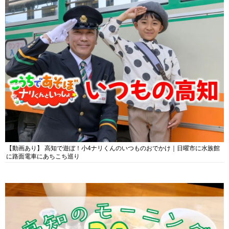
【動画あり】 高知で遊ぼ！小4ナリくんのいつものおでかけ｜日曜市に水族館
に路面電車にあちこち巡り