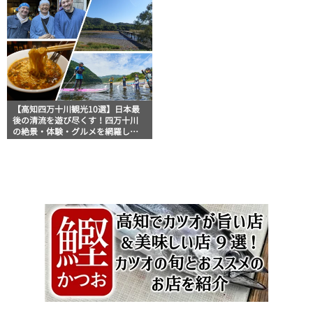
【高知四万十川観光10選】日本最
後の清流を遊び尽くす！四万十川
の絶景・体験・グルメを網羅した
おすすめガイド