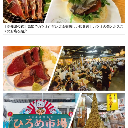
【高知県公式】高知でカツオが旨い店＆美味しい店９選！カツオの旬とおスス
メのお店を紹介