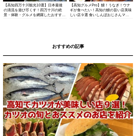
【高知四万十川観光10選】日本最後
【高知グルメPro】鰻！うなぎ！ウナ
の清流を遊び尽くす！四万十川の絶
ギが食べたい！高知の鰻の旨い店美味
景・体験・グルメを網羅したおすすめ
しい店９選 食いしんぼおじさんマッ
ガイド
キー牧元の高知満腹日記セレクション
おすすめの記事