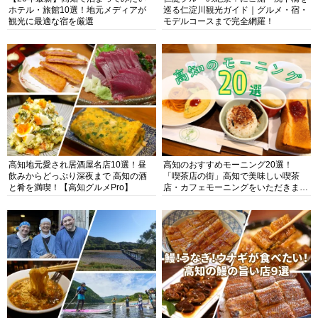
ホテル・旅館10選！地元メディアが
巡る仁淀川観光ガイド｜グルメ・宿・
観光に最適な宿を厳選
モデルコースまで完全網羅！
高知地元愛され居酒屋名店10選！昼
高知のおすすめモーニング20選！
飲みからどっぷり深夜まで 高知の酒
「喫茶店の街」高知で美味しい喫茶
と肴を満喫！【高知グルメPro】
店・カフェモーニングをいただきま
す！