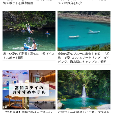
気スポットを徹底解剖
スメのお店を紹介
暑～い夏のド定番！高知の川遊びベス
奇跡の高知ブルーに出会える海！「柏
トスポット5選
島」で楽しむシュノーケリング、ダイ
ビング、海水浴にキャンプまで透明度
抜群の海の楽園を徹底紹介
【26年最新】高知で泊まってみたい
仁淀ブルーの絶景！にこ淵・沈下橋を