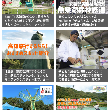
Back To 高知家の2020！猛獣たち
高知のじいちゃんばあちゃん
とかくれんぼ！？子ども達の天国
YouTuber「チロちゃん」が魚梁瀬
「わんぱーくこうち」でドキドキ
森林鉄道で乗車・運転体験！
の休日を
【厳選】高知を旅行するならコ
子どもの成長を見逃したくない！
コ！鉄板スポットから、ちょっと
家族との時間を大切にする高知で
マニアックなスポットまで、おす
の暮らし 阪部一仁さん【高知家の
すめの観光＆グルメスポットを一
新家族紹介】
挙公開