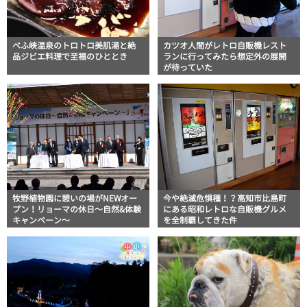
べふ峡温泉のトロトロ美肌湯と絶
カツオ人間がレトロ自販機レスト
品ジビエ料理で至福のひととき
ランに行ってみたら想定外の展開
が待っていた
牧野植物園に憩いの場がNEWオー
今や絶滅危惧種！？高知市比島町
プン！リョーマの休日～自然&体験
にある昭和レトロな自販機グルメ
キャンペーン～
を全制覇してきた件