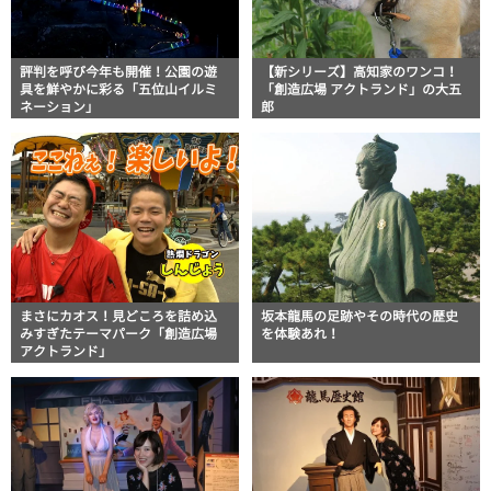
評判を呼び今年も開催！公園の遊
【新シリーズ】高知家のワンコ！
具を鮮やかに彩る「五位山イルミ
「創造広場 アクトランド」の大五
ネーション」
郎
まさにカオス！見どころを詰め込
坂本龍馬の足跡やその時代の歴史
みすぎたテーマパーク「創造広場
を体験あれ！
アクトランド」