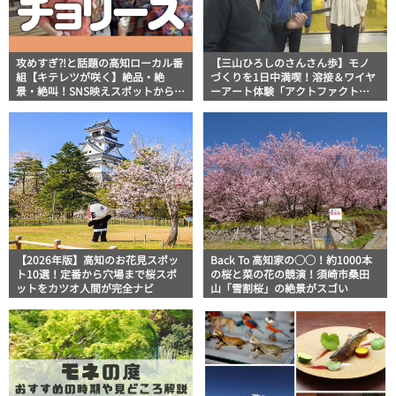
攻めすぎ⁈と話題の高知ローカル番
【三山ひろしのさんさん歩】モノ
組【キテレツが咲く】絶品・絶
づくりを1日中満喫！溶接＆ワイヤ
景・絶叫！SNS映えスポットからフ
ーアート体験「アクトファクトリ
ジモンNGのアクティビティなどネ
ー」
タ満載ろいろい旅
【2026年版】高知のお花見スポッ
Back To 高知家の◯◯！約1000本
ト10選！定番から穴場まで桜スポ
の桜と菜の花の競演！須崎市桑田
ットをカツオ人間が完全ナビ
山「雪割桜」の絶景がスゴい