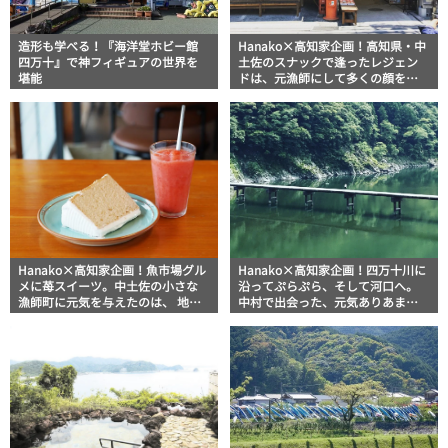
造形も学べる！『海洋堂ホビー館
Hanako×高知家企画！高知県・中
四万十』で神フィギュアの世界を
土佐のスナックで逢ったレジェン
堪能
ドは、元漁師にして多くの顔を持
つ、今もこの町を支えるスゴい人
でした。
Hanako×高知家企画！魚市場グル
Hanako×高知家企画！四万十川に
メに苺スイーツ。中土佐の小さな
沿ってぷらぷら、そして河口へ。
漁師町に元気を与えたのは、 地元
中村で出会った、元気ありあまり
発のアイデアでした。
すぎる商店街。