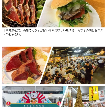
【高知県公式】高知でカツオが旨い店＆美味しい店９選！カツオの旬とおスス
メのお店を紹介