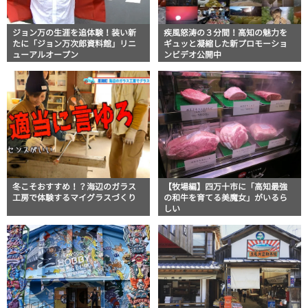
ジョン万の生涯を追体験！装い新
疾風怒涛の３分間！高知の魅力を
たに「ジョン万次郎資料館」リニ
ギュッと凝縮した新プロモーショ
ューアルオープン
ンビデオ公開中
冬こそおすすめ！？海辺のガラス
【牧場編】四万十市に「高知最強
工房で体験するマイグラスづくり
の和牛を育てる美魔女」がいるら
しい