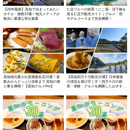
【26年最新】高知で泊まってみたい
仁淀ブルーの絶景！にこ淵・沈下橋を
ホテル・旅館10選！地元メディアが
巡る仁淀川観光ガイド｜グルメ・宿・
観光に最適な宿を厳選
モデルコースまで完全網羅！
高知地元愛され居酒屋名店10選！昼
【高知四万十川観光10選】日本最後
飲みからどっぷり深夜まで 高知の酒
の清流を遊び尽くす！四万十川の絶
と肴を満喫！【高知グルメPro】
景・体験・グルメを網羅したおすすめ
ガイド