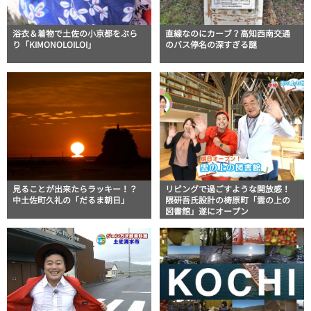
浴衣＆着物で土佐の小京都をぶら
直線なのにカーブ？高知西南交通
り「KIMONOLOILOI」
のバス停名の深すぎる謎
見ることが出来たらラッキー！？
リビングで過ごすような開放感！
中土佐町久礼の「だるま朝日」
隈研吾氏設計の梼原町「雲の上の
図書館」遂にオープン