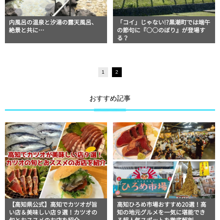
内風呂の温泉と汐湯の露天風呂、
「コイ」じゃない!?黒潮町では端午
絶景と共に…
の節句に『○○のぼり』が登場す
る？
1
2
おすすめ記事
【高知県公式】高知でカツオが旨
高知ひろめ市場おすすめ20選！高
い店＆美味しい店９選！カツオの
知の地元グルメを一気に堪能でき