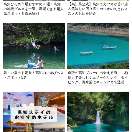
高知ひろめ市場おすすめ20選！高知
【高知県公式】高知でカツオが旨い店
の地元グルメを一気に堪能できる超人
＆美味しい店９選！カツオの旬とおス
気スポットを徹底解剖
スメのお店を紹介
暑～い夏のド定番！高知の川遊びベス
奇跡の高知ブルーに出会える海！「柏
トスポット5選
島」で楽しむシュノーケリング、ダイ
ビング、海水浴にキャンプまで透明度
抜群の海の楽園を徹底紹介