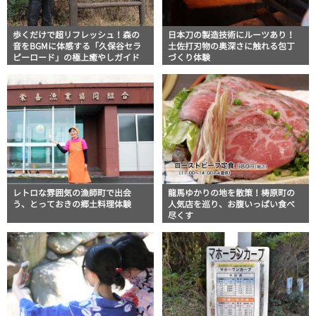
歩くだけで超リフレッシュ！森の
日本刀の製造技術にルーツあり！
音をBGMに体感する「久保谷セラ
土佐打刃物の奥深さに触れる包丁
ピーロード」の極上癒やしガイド
づくり体験
レトロな雰囲気の漁師町で出会
龍馬ゆかりの地を散策！梼原町の
う、とっておきの郷土料理体験
人気店を巡り、お腹いっぱい食べ
尽くす