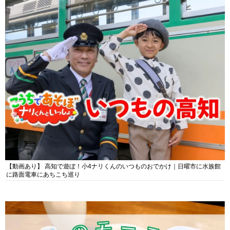
【動画あり】 高知で遊ぼ！小4ナリくんのいつものおでかけ｜日曜市に水族館
に路面電車にあちこち巡り