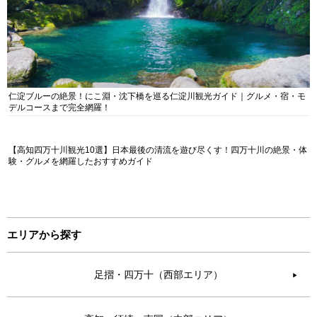
仁淀ブルーの絶景！にこ淵・沈下橋を巡る仁淀川観光ガイド｜グルメ・宿・モ
デルコースまで完全網羅！
【高知四万十川観光10選】日本最後の清流を遊び尽くす！四万十川の絶景・体
験・グルメを網羅したおすすめガイド
エリアから探す
足摺・四万十（西部エリア）
▶︎