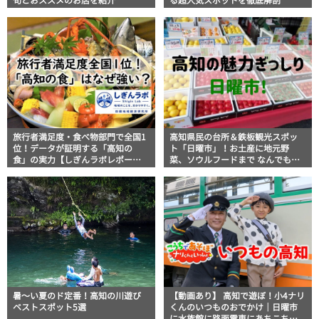
旬とおススメのお店を紹介
る超人気スポットを徹底解剖
旅行者満足度・食べ物部門で全国1
高知県民の台所＆鉄板観光スポッ
位！データが証明する「高知の
ト「日曜市」！お土産に地元野
食」の実力【しぎんラボレポー
菜、ソウルフードまで なんでもそ
ト】
ろう高知の巨大街路市を徹底解
説！
暑～い夏のド定番！高知の川遊び
【動画あり】 高知で遊ぼ！小4ナリ
ベストスポット5選
くんのいつものおでかけ｜日曜市