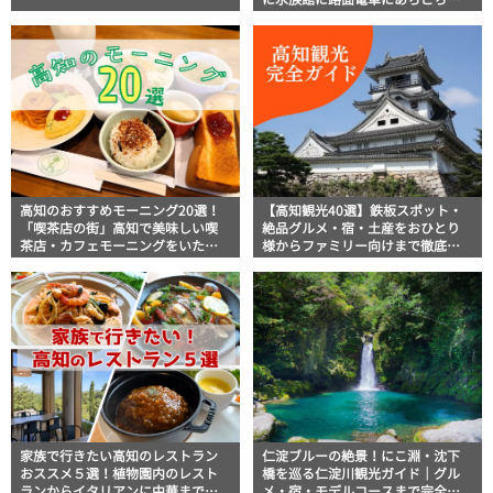
に水族館に路面電車にあちこち巡
り
高知のおすすめモーニング20選！
【高知観光40選】鉄板スポット・
「喫茶店の街」高知で美味しい喫
絶品グルメ・宿・土産をおひとり
茶店・カフェモーニングをいただ
様からファミリー向けまで徹底解
きます！
説！
家族で行きたい高知のレストラン
仁淀ブルーの絶景！にこ淵・沈下
おススメ５選！植物園内のレスト
橋を巡る仁淀川観光ガイド｜グル
ランからイタリアンに中華まで楽
メ・宿・モデルコースまで完全網