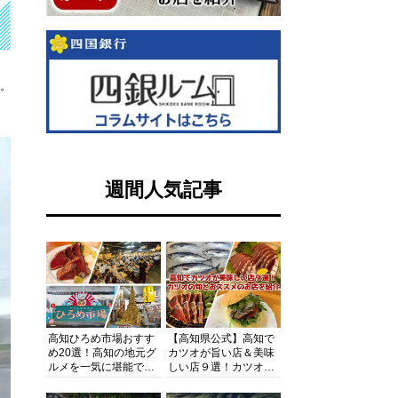
す。
週間人気記事
高知ひろめ市場おすす
【高知県公式】高知で
め20選！高知の地元グ
カツオが旨い店＆美味
ルメを一気に堪能でき
しい店９選！カツオの
る超人気スポットを徹
旬とおススメのお店を
底解剖
紹介