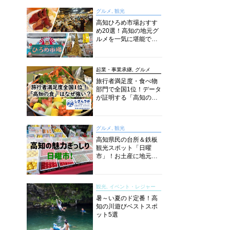
グルメ, 観光
高知ひろめ市場おすす
め20選！高知の地元グ
ルメを一気に堪能でき
る超人気スポットを徹
底解剖
起業・事業承継, グルメ
旅行者満足度・食べ物
部門で全国1位！データ
が証明する「高知の
食」の実力【しぎんラ
ボレポート】
グルメ, 観光
高知県民の台所＆鉄板
観光スポット「日曜
市」！お土産に地元野
菜、ソウルフードまで
なんでもそろう高知の
巨大街路市を徹底解
観光, イベント・レジャー
説！
暑～い夏のド定番！高
知の川遊びベストスポ
ット5選