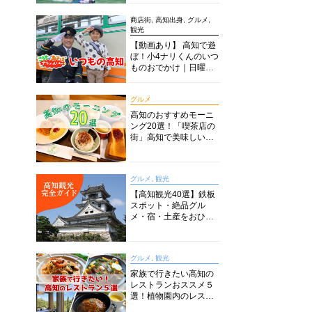
商店街, 高知出身, グルメ,
観光
【動画あり】 高知で遊
ぼ！小4ナリくんのいつ
ものおでかけ｜日曜市
に水族館に路面電車に
あちこち巡り
グルメ
高知のおすすめモーニ
ング20選！「喫茶店の
街」高知で美味しい喫
茶店・カフェモーニン
グをいただきます！
グルメ, 観光
【高知観光40選】鉄板
スポット・絶品グル
メ・宿・土産をおひと
り様からファミリー向
けまで徹底解説！
グルメ, 観光
家族で行きたい高知の
レストランおススメ５
選！植物園内のレスト
ランからイタリアンに