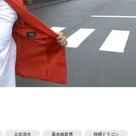
土佐清水
幕末維新博
熱燗ドラゴン