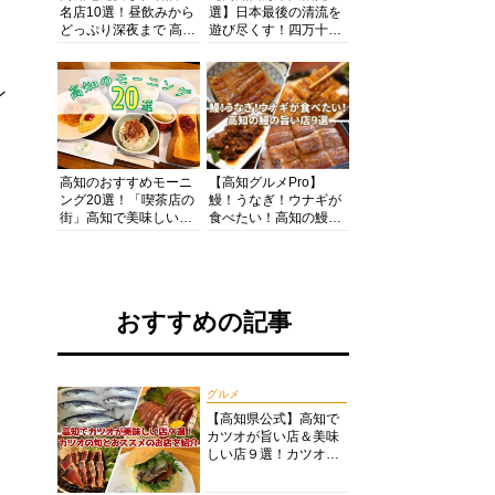
名店10選！昼飲みから
選】日本最後の清流を
どっぷり深夜まで 高知
遊び尽くす！四万十川
の酒と肴を満喫！【高
の絶景・体験・グルメ
知グルメPro】
を網羅したおすすめガ
イド
ン
高知のおすすめモーニ
【高知グルメPro】
ング20選！「喫茶店の
鰻！うなぎ！ウナギが
街」高知で美味しい喫
食べたい！高知の鰻の
茶店・カフェモーニン
旨い店美味しい店９選
グをいただきます！
食いしんぼおじさんマ
ッキー牧元の高知満腹
日記セレクション
おすすめの記事
グルメ
【高知県公式】高知で
カツオが旨い店＆美味
しい店９選！カツオの
旬とおススメのお店を
紹介