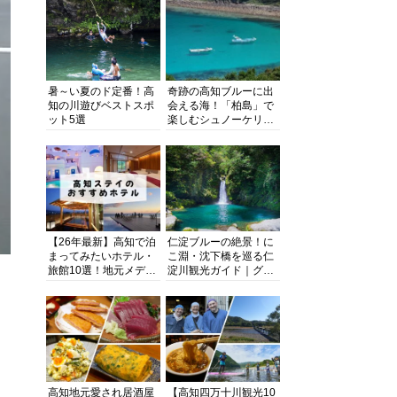
暑～い夏のド定番！高
奇跡の高知ブルーに出
知の川遊びベストスポ
会える海！「柏島」で
ット5選
楽しむシュノーケリン
グ、ダイビング、海水
浴にキャンプまで透明
度抜群の海の楽園を徹
底紹介
【26年最新】高知で泊
仁淀ブルーの絶景！に
まってみたいホテル・
こ淵・沈下橋を巡る仁
旅館10選！地元メディ
淀川観光ガイド｜グル
アが観光に最適な宿を
メ・宿・モデルコース
厳選
まで完全網羅！
高知地元愛され居酒屋
【高知四万十川観光10