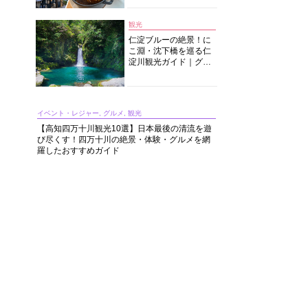
中華まで楽しめる
観光
仁淀ブルーの絶景！に
こ淵・沈下橋を巡る仁
淀川観光ガイド｜グル
メ・宿・モデルコース
まで完全網羅！
イベント・レジャー, グルメ, 観光
【高知四万十川観光10選】日本最後の清流を遊
び尽くす！四万十川の絶景・体験・グルメを網
羅したおすすめガイド