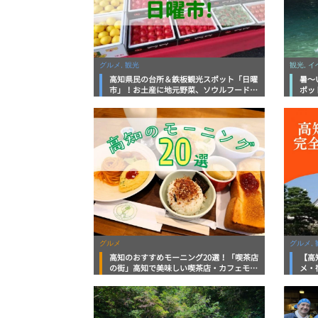
グルメ, 観光
観光, 
高知県民の台所＆鉄板観光スポット「日曜
暑～
市」！お土産に地元野菜、ソウルフードま
ポッ
で なんでもそろう高知の巨大街路市を徹
底解説！
グルメ
グルメ, 
高知のおすすめモーニング20選！「喫茶店
【高
の街」高知で美味しい喫茶店・カフェモー
メ・
ニングをいただきます！
向け