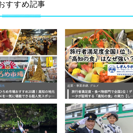
おすすめ記事
観光
起業・事業承継, グルメ
ひろめ市場おすすめ20選！高知の地元
旅行者満足度・食べ物部門で全国1位！デ
メを一気に堪能できる超人気スポット
ータが証明する「高知の食」の実力【し
底解剖
んラボレポート】