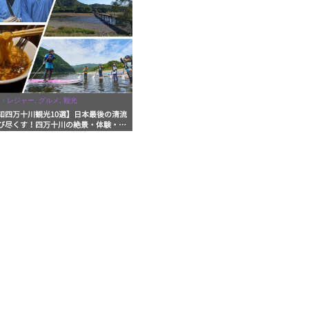
・レジャー, グルメ, 観光
知四万十川観光10選】日本最後の清流
び尽くす！四万十川の絶景・体験・グ
を網羅したおすすめガイド