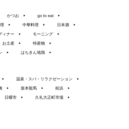
かつお
go to eat
▶︎
▶︎
理
中華料理
日本酒
▶︎
▶︎
▶︎
ディナー
モーニング
▶︎
▶︎
お土産
特産物
▶︎
▶︎
ン
はちきん地鶏
▶︎
▶︎
温泉・スパ・リラクゼーション
▶︎
▶︎
橋
坂本龍馬
桂浜
▶︎
▶︎
▶︎
日曜市
久礼大正町市場
▶︎
▶︎