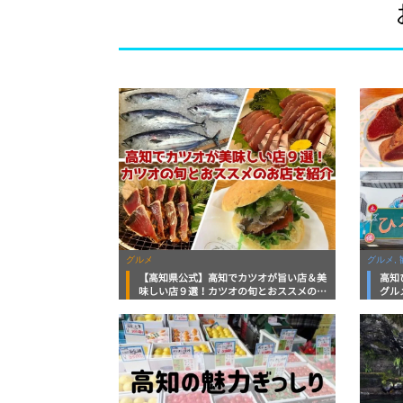
グルメ
グルメ, 
【高知県公式】高知でカツオが旨い店＆美
高知
味しい店９選！カツオの旬とおススメのお
グル
店を紹介
を徹