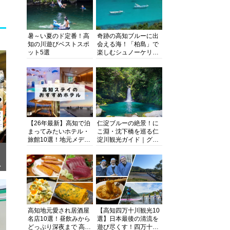
暑～い夏のド定番！高
奇跡の高知ブルーに出
知の川遊びベストスポ
会える海！「柏島」で
ット5選
楽しむシュノーケリン
グ、ダイビング、海水
浴にキャンプまで透明
度抜群の海の楽園を徹
底紹介
【26年最新】高知で泊
仁淀ブルーの絶景！に
まってみたいホテル・
こ淵・沈下橋を巡る仁
旅館10選！地元メディ
淀川観光ガイド｜グル
アが観光に最適な宿を
メ・宿・モデルコース
厳選
まで完全網羅！
ぎ
高知地元愛され居酒屋
【高知四万十川観光10
名店10選！昼飲みから
選】日本最後の清流を
どっぷり深夜まで 高知
遊び尽くす！四万十川