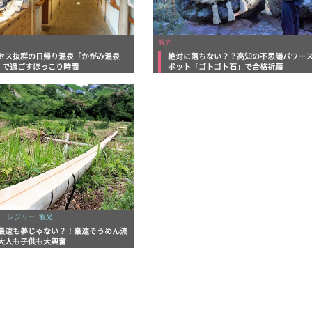
観光
セス抜群の日帰り温泉「かがみ温泉
絶対に落ちない？？高知の不思議パワー
O」で過ごすほっこり時間
ポット「ゴトゴト石」で合格祈願
・レジャー, 観光
最速も夢じゃない？！豪速そうめん流
大人も子供も大興奮