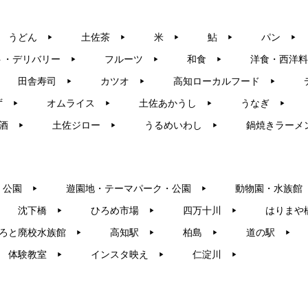
うどん
土佐茶
米
鮎
パン
▶︎
▶︎
▶︎
▶︎
▶︎
ト・デリバリー
フルーツ
和食
洋食・西洋料
▶︎
▶︎
▶︎
田舎寿司
カツオ
高知ローカルフード
▶︎
▶︎
▶︎
ず
オムライス
土佐あかうし
うなぎ
▶︎
▶︎
▶︎
▶︎
酒
土佐ジロー
うるめいわし
鍋焼きラーメ
▶︎
▶︎
▶︎
・公園
遊園地・テーマパーク・公園
動物園・水族館
▶︎
▶︎
沈下橋
ひろめ市場
四万十川
はりまや
▶︎
▶︎
▶︎
ろと廃校水族館
高知駅
柏島
道の駅
▶︎
▶︎
▶︎
▶︎
体験教室
インスタ映え
仁淀川
▶︎
▶︎
▶︎