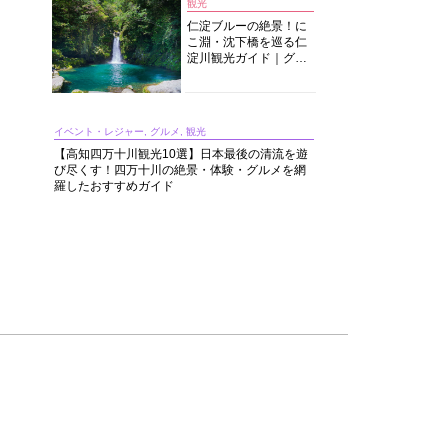
観光
仁淀ブルーの絶景！に
こ淵・沈下橋を巡る仁
淀川観光ガイド｜グル
メ・宿・モデルコース
まで完全網羅！
イベント・レジャー, グルメ, 観光
【高知四万十川観光10選】日本最後の清流を遊
び尽くす！四万十川の絶景・体験・グルメを網
羅したおすすめガイド