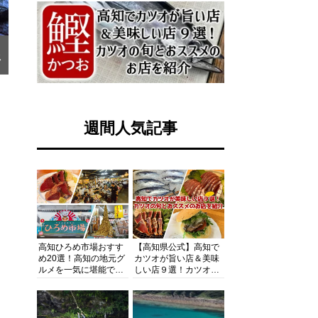
ス
週間人気記事
高知ひろめ市場おすす
【高知県公式】高知で
め20選！高知の地元グ
カツオが旨い店＆美味
ルメを一気に堪能でき
しい店９選！カツオの
る超人気スポットを徹
旬とおススメのお店を
底解剖
紹介