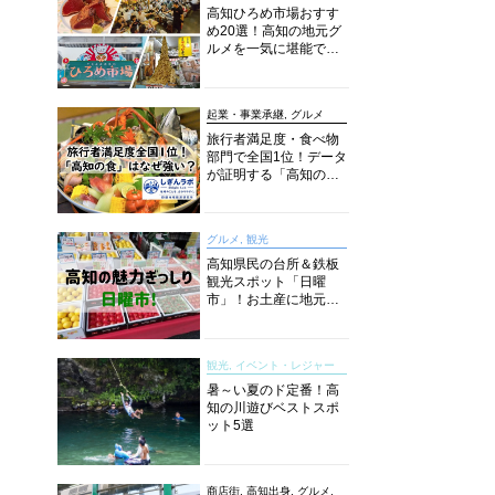
高知ひろめ市場おすす
め20選！高知の地元グ
ルメを一気に堪能でき
る超人気スポットを徹
底解剖
起業・事業承継, グルメ
旅行者満足度・食べ物
部門で全国1位！データ
が証明する「高知の
食」の実力【しぎんラ
ボレポート】
グルメ, 観光
高知県民の台所＆鉄板
観光スポット「日曜
市」！お土産に地元野
菜、ソウルフードまで
なんでもそろう高知の
巨大街路市を徹底解
観光, イベント・レジャー
説！
暑～い夏のド定番！高
知の川遊びベストスポ
ット5選
商店街, 高知出身, グルメ,