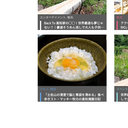
エンターテイメント, 観光
観光
Back To 高知家の◯◯！世界最速も夢じゃ
アク
ない？！豪速そうめん流しで大人も子供も
RI
大興奮
グルメ, 観光
イベント
「土佐山の清澄で脳と胃袋を清める」食べ
世界
歩きスト・マッキー牧元の高知満腹日記
しで