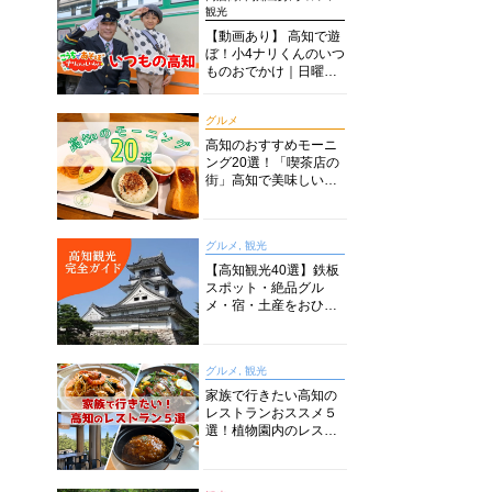
観光
【動画あり】 高知で遊
ぼ！小4ナリくんのいつ
ものおでかけ｜日曜市
に水族館に路面電車に
あちこち巡り
グルメ
高知のおすすめモーニ
ング20選！「喫茶店の
街」高知で美味しい喫
茶店・カフェモーニン
グをいただきます！
グルメ, 観光
【高知観光40選】鉄板
スポット・絶品グル
メ・宿・土産をおひと
り様からファミリー向
けまで徹底解説！
グルメ, 観光
家族で行きたい高知の
レストランおススメ５
選！植物園内のレスト
ランからイタリアンに
中華まで楽しめる