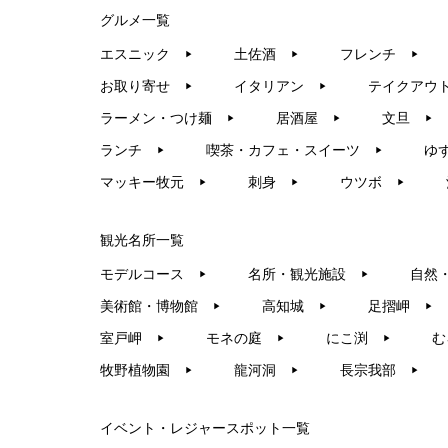
グルメ一覧
エスニック
土佐酒
フレンチ
▶︎
▶︎
▶︎
お取り寄せ
イタリアン
テイクアウ
▶︎
▶︎
ラーメン・つけ麺
居酒屋
文旦
▶︎
▶︎
▶︎
ランチ
喫茶・カフェ・スイーツ
ゆ
▶︎
▶︎
マッキー牧元
刺身
ウツボ
▶︎
▶︎
▶︎
観光名所一覧
モデルコース
名所・観光施設
自然
▶︎
▶︎
美術館・博物館
高知城
足摺岬
▶︎
▶︎
▶︎
室戸岬
モネの庭
にこ渕
む
▶︎
▶︎
▶︎
牧野植物園
龍河洞
長宗我部
▶︎
▶︎
▶︎
イベント・レジャースポット一覧