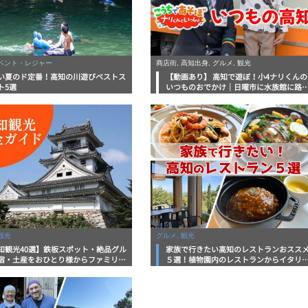
イベント・レジャー
商店街, 高知出身, グルメ, 観光
い夏のド定番！高知の川遊びベストス
【動画あり】 高知で遊ぼ！小4ナリくんの
ト5選
いつものおでかけ｜日曜市に水族館に路
電車にあちこち巡り
観光
グルメ, 観光
知観光40選】鉄板スポット・絶品グル
家族で行きたい高知のレストランおスス
宿・土産をおひとり様からファミリー
５選！植物園内のレストランからイタリ
まで徹底解説！
ンに中華まで楽しめる