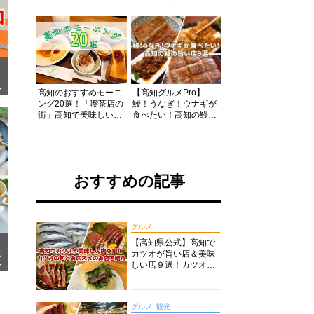
の酒と肴を満喫！【高
の絶景・体験・グルメ
知グルメPro】
を網羅したおすすめガ
イド
面
高知のおすすめモーニ
【高知グルメPro】
ング20選！「喫茶店の
鰻！うなぎ！ウナギが
街」高知で美味しい喫
食べたい！高知の鰻の
茶店・カフェモーニン
旨い店美味しい店９選
グをいただきます！
食いしんぼおじさんマ
ッキー牧元の高知満腹
日記セレクション
おすすめの記事
グルメ
【高知県公式】高知で
カツオが旨い店＆美味
メ
ア
しい店９選！カツオの
旬とおススメのお店を
紹介
グルメ, 観光