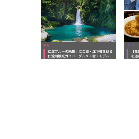
観光
イベント
仁淀ブルーの絶景！にこ淵・沈下橋を巡る
【高
仁淀川観光ガイド｜グルメ・宿・モデルコ
を遊
ースまで完全網羅！
ルメ