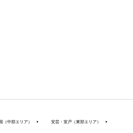
国（中部エリア）
安芸・室戸（東部エリア）
▶︎
▶︎