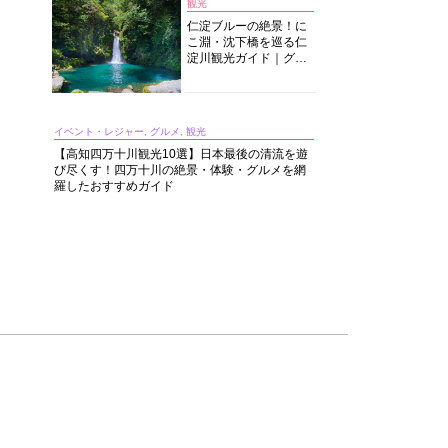
観光
仁淀ブルーの絶景！に
こ淵・沈下橋を巡る仁
淀川観光ガイド｜グル
メ・宿・モデルコース
まで完全網羅！
イベント・レジャー, グルメ, 観光
【高知四万十川観光10選】日本最後の清流を遊
び尽くす！四万十川の絶景・体験・グルメを網
羅したおすすめガイド