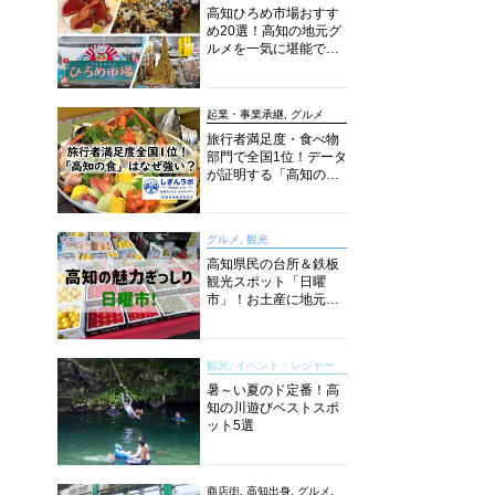
高知ひろめ市場おすす
め20選！高知の地元グ
ルメを一気に堪能でき
る超人気スポットを徹
底解剖
起業・事業承継, グルメ
旅行者満足度・食べ物
部門で全国1位！データ
が証明する「高知の
食」の実力【しぎんラ
ボレポート】
グルメ, 観光
高知県民の台所＆鉄板
観光スポット「日曜
市」！お土産に地元野
菜、ソウルフードまで
なんでもそろう高知の
巨大街路市を徹底解
観光, イベント・レジャー
説！
暑～い夏のド定番！高
知の川遊びベストスポ
ット5選
商店街, 高知出身, グルメ,