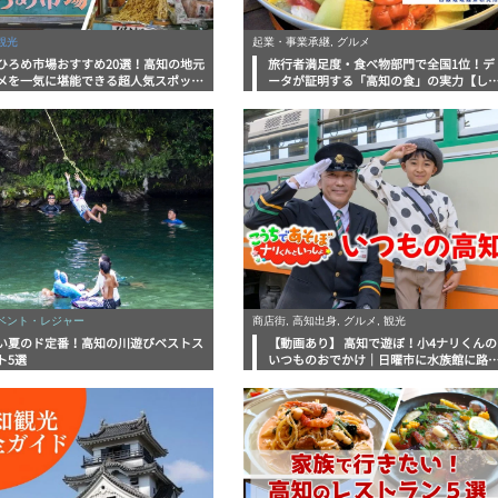
観光
起業・事業承継, グルメ
ひろめ市場おすすめ20選！高知の地元
旅行者満足度・食べ物部門で全国1位！デ
メを一気に堪能できる超人気スポット
ータが証明する「高知の食」の実力【し
底解剖
んラボレポート】
イベント・レジャー
商店街, 高知出身, グルメ, 観光
い夏のド定番！高知の川遊びベストス
【動画あり】 高知で遊ぼ！小4ナリくんの
ト5選
いつものおでかけ｜日曜市に水族館に路
電車にあちこち巡り