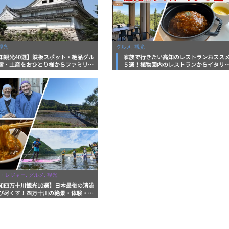
観光
グルメ, 観光
知観光40選】鉄板スポット・絶品グル
家族で行きたい高知のレストランおスス
宿・土産をおひとり様からファミリー
５選！植物園内のレストランからイタリ
まで徹底解説！
ンに中華まで楽しめる
・レジャー, グルメ, 観光
知四万十川観光10選】日本最後の清流
び尽くす！四万十川の絶景・体験・グ
を網羅したおすすめガイド