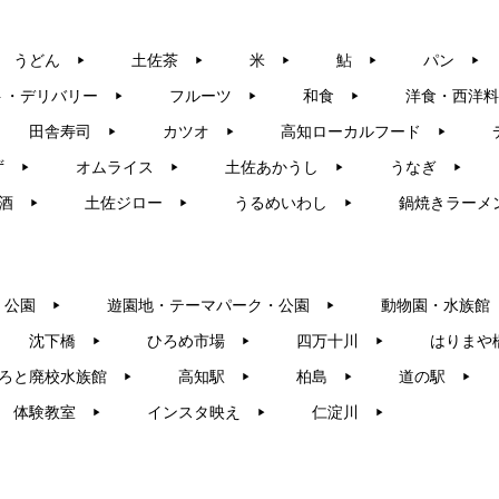
うどん
土佐茶
米
鮎
パン
▶︎
▶︎
▶︎
▶︎
▶︎
ト・デリバリー
フルーツ
和食
洋食・西洋料
▶︎
▶︎
▶︎
田舎寿司
カツオ
高知ローカルフード
▶︎
▶︎
▶︎
ず
オムライス
土佐あかうし
うなぎ
▶︎
▶︎
▶︎
▶︎
酒
土佐ジロー
うるめいわし
鍋焼きラーメ
▶︎
▶︎
▶︎
・公園
遊園地・テーマパーク・公園
動物園・水族館
▶︎
▶︎
沈下橋
ひろめ市場
四万十川
はりまや
▶︎
▶︎
▶︎
ろと廃校水族館
高知駅
柏島
道の駅
▶︎
▶︎
▶︎
▶︎
体験教室
インスタ映え
仁淀川
▶︎
▶︎
▶︎