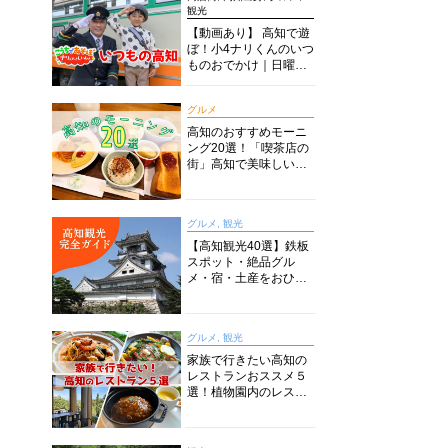
観光
【動画あり】 高知で遊
ぼ！小4ナリくんのいつ
ものおでかけ｜日曜市
に水族館に路面電車に
あちこち巡り
グルメ
高知のおすすめモーニ
ング20選！「喫茶店の
街」高知で美味しい喫
茶店・カフェモーニン
グをいただきます！
グルメ, 観光
【高知観光40選】鉄板
スポット・絶品グル
メ・宿・土産をおひと
り様からファミリー向
けまで徹底解説！
グルメ, 観光
家族で行きたい高知の
レストランおススメ５
選！植物園内のレスト
ランからイタリアンに
中華まで楽しめる