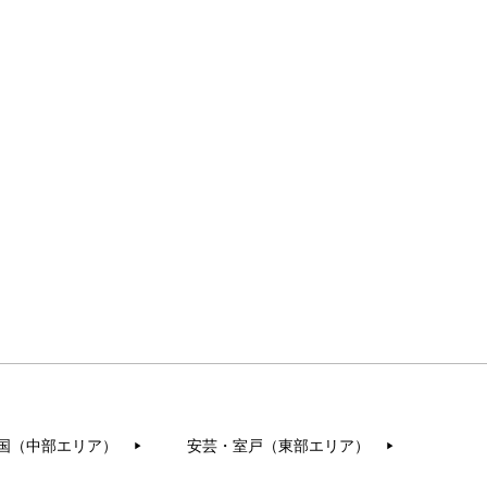
国（中部エリア）
安芸・室戸（東部エリア）
▶︎
▶︎