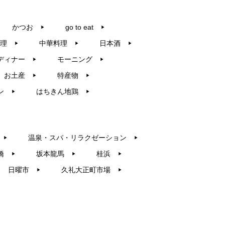
かつお
go to eat
▶︎
▶︎
理
中華料理
日本酒
▶︎
▶︎
▶︎
ディナー
モーニング
▶︎
▶︎
お土産
特産物
▶︎
▶︎
ン
はちきん地鶏
▶︎
▶︎
温泉・スパ・リラクゼーション
▶︎
▶︎
橋
坂本龍馬
桂浜
▶︎
▶︎
▶︎
日曜市
久礼大正町市場
▶︎
▶︎