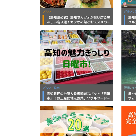
グルメ
グルメ, 
【高知県公式】高知でカツオが旨い店＆美
高知
味しい店９選！カツオの旬とおススメのお
グル
店を紹介
を徹
グルメ, 観光
観光, 
高知県民の台所＆鉄板観光スポット「日曜
暑～
市」！お土産に地元野菜、ソウルフードま
ポッ
で なんでもそろう高知の巨大街路市を徹
底解説！