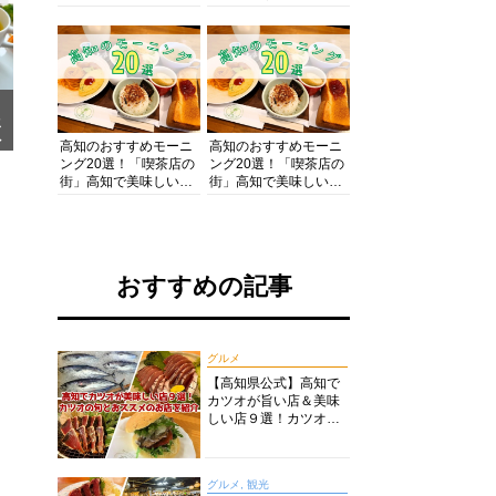
の酒と肴を満喫！【高
の絶景・体験・グルメ
知グルメPro】
を網羅したおすすめガ
イド
メ
ア
高知のおすすめモーニ
高知のおすすめモーニ
ング20選！「喫茶店の
ング20選！「喫茶店の
街」高知で美味しい喫
街」高知で美味しい喫
茶店・カフェモーニン
茶店・カフェモーニン
グをいただきます！
グをいただきます！
おすすめの記事
グルメ
【高知県公式】高知で
カツオが旨い店＆美味
しい店９選！カツオの
旬とおススメのお店を
紹介
グルメ, 観光