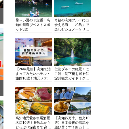
暑～い夏のド定番！高
奇跡の高知ブルーに出
ぎ
知の川遊びベストスポ
会える海！「柏島」で
ット5選
楽しむシュノーケリン
グ、ダイビング、海水
浴にキャンプまで透明
度抜群の海の楽園を徹
底紹介
【26年最新】高知で泊
仁淀ブルーの絶景！に
まってみたいホテル・
こ淵・沈下橋を巡る仁
旅館10選！地元メディ
淀川観光ガイド｜グル
アが観光に最適な宿を
メ・宿・モデルコース
厳選
まで完全網羅！
面
高知地元愛され居酒屋
【高知四万十川観光10
名店10選！昼飲みから
選】日本最後の清流を
どっぷり深夜まで 高知
遊び尽くす！四万十川