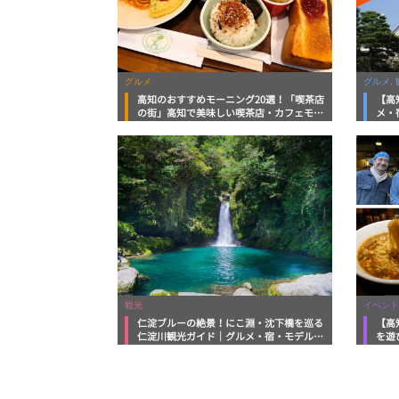
グルメ
グルメ, 
高知のおすすめモーニング20選！「喫茶店
【高
の街」高知で美味しい喫茶店・カフェモー
メ・
ニングをいただきます！
向け
観光
イベント
仁淀ブルーの絶景！にこ淵・沈下橋を巡る
【高
仁淀川観光ガイド｜グルメ・宿・モデルコ
を遊
ースまで完全網羅！
ルメ