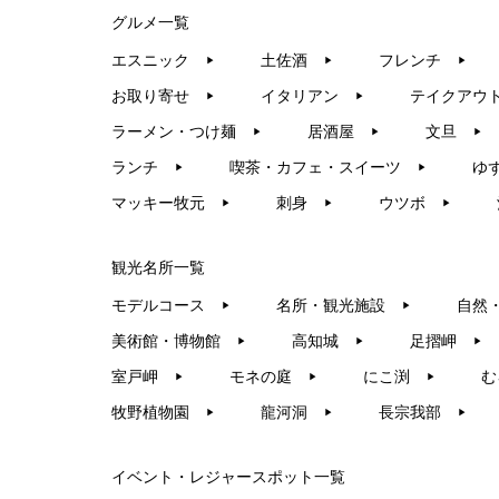
グルメ一覧
エスニック
土佐酒
フレンチ
▶︎
▶︎
▶︎
お取り寄せ
イタリアン
テイクアウ
▶︎
▶︎
ラーメン・つけ麺
居酒屋
文旦
▶︎
▶︎
▶︎
ランチ
喫茶・カフェ・スイーツ
ゆ
▶︎
▶︎
マッキー牧元
刺身
ウツボ
▶︎
▶︎
▶︎
観光名所一覧
モデルコース
名所・観光施設
自然
▶︎
▶︎
美術館・博物館
高知城
足摺岬
▶︎
▶︎
▶︎
室戸岬
モネの庭
にこ渕
む
▶︎
▶︎
▶︎
牧野植物園
龍河洞
長宗我部
▶︎
▶︎
▶︎
イベント・レジャースポット一覧