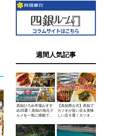
週間人気記事
高知ひろめ市場おすす
【高知県公式】高知で
め20選！高知の地元グ
カツオが旨い店＆美味
ルメを一気に堪能でき
しい店９選！カツオの
る超人気スポットを徹
旬とおススメのお店を
底解剖
紹介