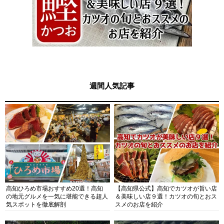
週間人気記事
高知ひろめ市場おすすめ20選！高知
【高知県公式】高知でカツオが旨い店
の地元グルメを一気に堪能できる超人
＆美味しい店９選！カツオの旬とおス
気スポットを徹底解剖
スメのお店を紹介