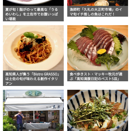
夏が旬！脂がのって最高な「うる
漁師町「久礼の大正町市場」のイ
めいわし」を土佐市でお腹いっぱ
マ旬イチ推しの魚はこれだ！
い堪能
高知県人が集う「Bistro GRASSO」
食べ歩きスト・マッキー牧元が選
は土佐の旬が味わえる創作イタリ
ぶ「高知満腹日記のベスト5皿」
アン