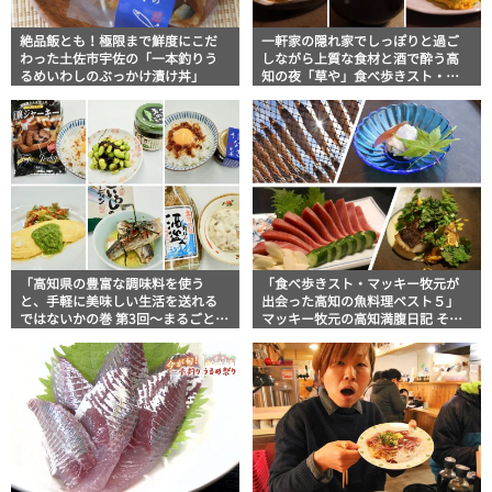
絶品飯とも！極限まで鮮度にこだ
一軒家の隠れ家でしっぽりと過ご
わった土佐市宇佐の「一本釣りう
しながら上質な食材と酒で酔う高
るめいわしのぶっかけ漬け丼」
知の夜「草や」食べ歩きスト・マ
ッキー牧元の高知満腹日記 その82
「高知県の豊富な調味料を使う
「食べ歩きスト・マッキー牧元が
と、手軽に美味しい生活を送れる
出会った高知の魚料理ベスト５」
ではないかの巻 第3回〜まるごと高
マッキー牧元の高知満腹日記 その
知の葉にんにくに酒盗、イワシに
69
青のり、そしてうなぎ！〜」食べ
歩きスト・マッキー牧元の高知満
腹日記 その74