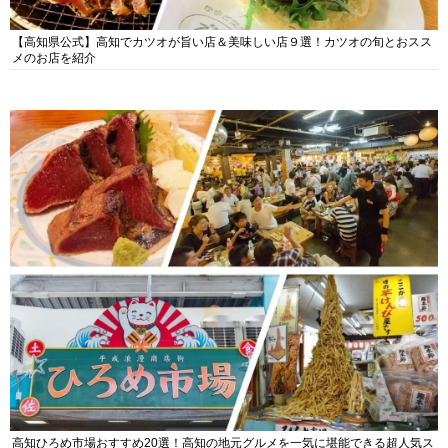
【高知県公式】高知でカツオが旨い店＆美味しい店９選！カツオの旬とおスス
メのお店を紹介
高知ひろめ市場おすすめ20選！高知の地元グルメを一気に堪能できる超人気ス