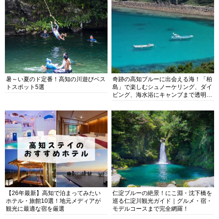
暑～い夏のド定番！高知の川遊びベス
奇跡の高知ブルーに出会える海！「柏
トスポット5選
島」で楽しむシュノーケリング、ダイ
ビング、海水浴にキャンプまで透明度
抜群の海の楽園を徹底紹介
【26年最新】高知で泊まってみたい
仁淀ブルーの絶景！にこ淵・沈下橋を
ホテル・旅館10選！地元メディアが
巡る仁淀川観光ガイド｜グルメ・宿・
観光に最適な宿を厳選
モデルコースまで完全網羅！