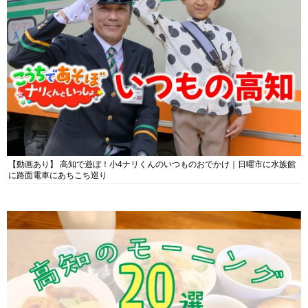
【動画あり】 高知で遊ぼ！小4ナリくんのいつものおでかけ｜日曜市に水族館
に路面電車にあちこち巡り