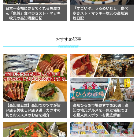
日本一幸福にさせてくれる魚屋さ
「すごいぞ、うるめいわし」食べ
ん「魚兼」食べ歩きスト・マッキ
歩きスト・マッキー牧元の高知満
ー牧元の高知満腹日記
腹日記
おすすめ記事
【高知県公式】高知でカツオが旨
高知ひろめ市場おすすめ20選！高
い店＆美味しい店９選！カツオの
知の地元グルメを一気に堪能でき
旬とおススメのお店を紹介
る超人気スポットを徹底解剖