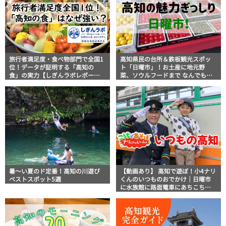
旅行者満足度・食べ物部門で全国1
高知県民の台所＆鉄板観光スポッ
位！データが証明する「高知の
ト「日曜市」！お土産に地元野
食」の実力【しぎんラボレポー
菜、ソウルフードまで なんでもそ
ト】
ろう高知の巨大街路市を徹底解
説！
暑～い夏のド定番！高知の川遊び
【動画あり】 高知で遊ぼ！小4ナリ
ベストスポット5選
くんのいつものおでかけ｜日曜市
に水族館に路面電車にあちこち巡
り