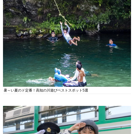
暑～い夏のド定番！高知の川遊びベストスポット5選