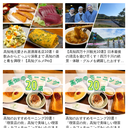
高知地元愛され居酒屋名店10選！昼
【高知四万十川観光10選】日本最後
飲みからどっぷり深夜まで 高知の酒
の清流を遊び尽くす！四万十川の絶
と肴を満喫！【高知グルメPro】
景・体験・グルメを網羅したおすすめ
ガイド
高知のおすすめモーニング20選！
高知のおすすめモーニング20選！
「喫茶店の街」高知で美味しい喫茶
「喫茶店の街」高知で美味しい喫茶
店・カフェモーニングをいただきま
店・カフェモーニングをいただきま