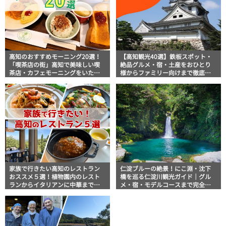
高知のおすすめモーニング20選！
【高知観光40選】鉄板スポット・
「喫茶店の街」高知で美味しい喫
絶品グルメ・宿・土産をおひとり
茶店・カフェモーニングをいただ
様からファミリー向けまで徹底解
きます！
説！
家族で行きたい高知のレストラン
仁淀ブルーの絶景！にこ淵・沈下
おススメ５選！植物園内のレスト
橋を巡る仁淀川観光ガイド｜グル
ランからイタリアンに中華まで楽
メ・宿・モデルコースまで完全網
しめる
羅！