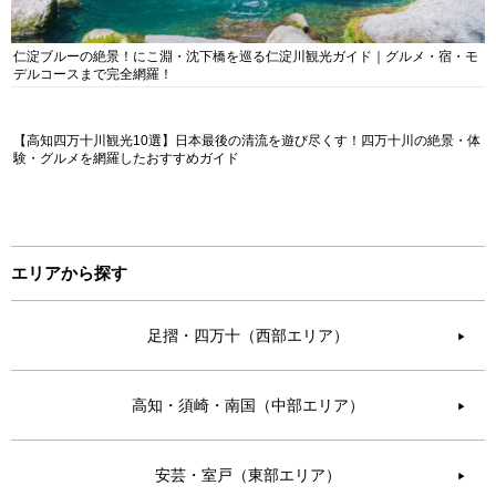
仁淀ブルーの絶景！にこ淵・沈下橋を巡る仁淀川観光ガイド｜グルメ・宿・モ
デルコースまで完全網羅！
【高知四万十川観光10選】日本最後の清流を遊び尽くす！四万十川の絶景・体
験・グルメを網羅したおすすめガイド
エリアから探す
足摺・四万十（西部エリア）
▶︎
高知・須崎・南国（中部エリア）
▶︎
安芸・室戸（東部エリア）
▶︎