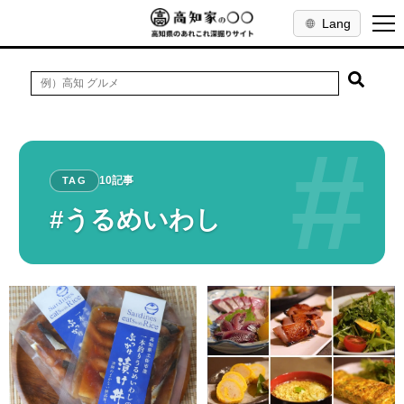
Lang
#
10記事
TAG
#うるめいわし