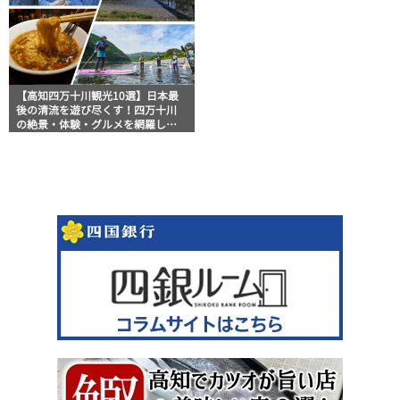
【高知四万十川観光10選】日本最
後の清流を遊び尽くす！四万十川
の絶景・体験・グルメを網羅した
おすすめガイド