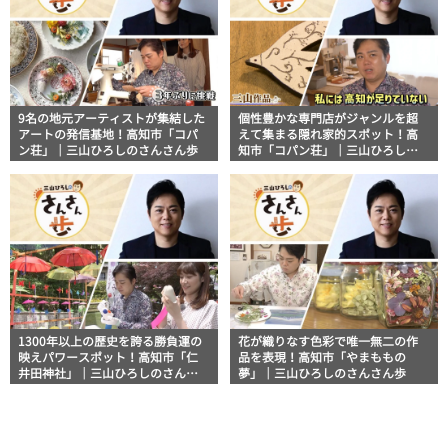
9名の地元アーティストが集結した
個性豊かな専門店がジャンルを超
アートの発信基地！高知市「コパ
えて集まる隠れ家的スポット！高
ン荘」｜三山ひろしのさんさん歩
知市「コパン荘」｜三山ひろしの
さんさん歩
1300年以上の歴史を誇る勝負運の
花が織りなす色彩で唯一無二の作
映えパワースポット！高知市「仁
品を表現！高知市「やまももの
井田神社」｜三山ひろしのさんさ
夢」｜三山ひろしのさんさん歩
ん歩