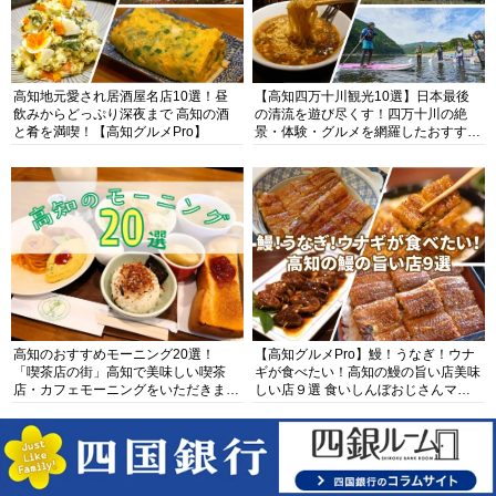
高知地元愛され居酒屋名店10選！昼
【高知四万十川観光10選】日本最後
飲みからどっぷり深夜まで 高知の酒
の清流を遊び尽くす！四万十川の絶
と肴を満喫！【高知グルメPro】
景・体験・グルメを網羅したおすすめ
ガイド
高知のおすすめモーニング20選！
【高知グルメPro】鰻！うなぎ！ウナ
「喫茶店の街」高知で美味しい喫茶
ギが食べたい！高知の鰻の旨い店美味
店・カフェモーニングをいただきま
しい店９選 食いしんぼおじさんマッ
す！
キー牧元の高知満腹日記セレクション