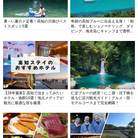
暑～い夏のド定番！高知の川遊びベス
奇跡の高知ブルーに出会える海！「柏
トスポット5選
島」で楽しむシュノーケリング、ダイ
ビング、海水浴にキャンプまで透明度
抜群の海の楽園を徹底紹介
【26年最新】高知で泊まってみたい
仁淀ブルーの絶景！にこ淵・沈下橋を
ホテル・旅館10選！地元メディアが
巡る仁淀川観光ガイド｜グルメ・宿・
観光に最適な宿を厳選
モデルコースまで完全網羅！