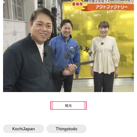
観光
KochiJapan
Thingstodo