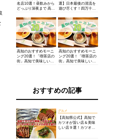
名店10選！昼飲みから
選】日本最後の清流を
どっぷり深夜まで 高知
遊び尽くす！四万十川
取
の酒と肴を満喫！【高
の絶景・体験・グルメ
知グルメPro】
を網羅したおすすめガ
な
イド
高知のおすすめモーニ
高知のおすすめモーニ
ング20選！「喫茶店の
ング20選！「喫茶店の
街」高知で美味しい喫
街」高知で美味しい喫
茶店・カフェモーニン
茶店・カフェモーニン
グをいただきます！
グをいただきます！
おすすめの記事
グルメ
【高知県公式】高知で
カツオが旨い店＆美味
しい店９選！カツオの
旬とおススメのお店を
紹介