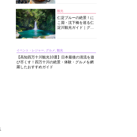
中華まで楽しめる
観光
仁淀ブルーの絶景！に
こ淵・沈下橋を巡る仁
淀川観光ガイド｜グル
メ・宿・モデルコース
まで完全網羅！
イベント・レジャー, グルメ, 観光
【高知四万十川観光10選】日本最後の清流を遊
び尽くす！四万十川の絶景・体験・グルメを網
羅したおすすめガイド
手