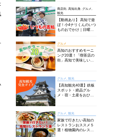
は
商店街, 高知出身, グルメ,
気
観光
【動画あり】 高知で遊
ぼ！小4ナリくんのいつ
ものおでかけ｜日曜市
に水族館に路面電車に
あちこち巡り
す
グルメ
高知のおすすめモーニ
ング20選！「喫茶店の
街」高知で美味しい喫
茶店・カフェモーニン
グをいただきます！
グルメ, 観光
い
【高知観光40選】鉄板
スポット・絶品グル
メ・宿・土産をおひと
り様からファミリー向
けまで徹底解説！
グルメ, 観光
家族で行きたい高知の
レストランおススメ５
選！植物園内のレスト
ランからイタリアンに