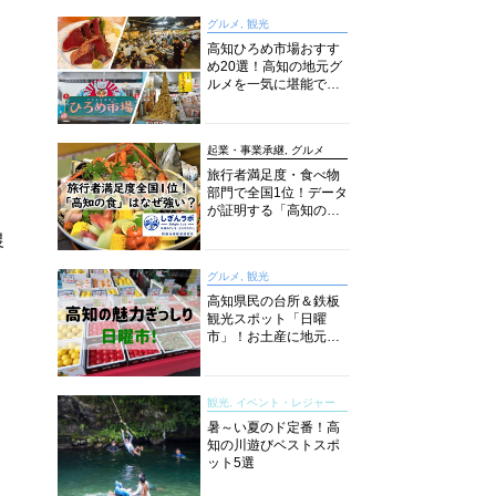
グルメ, 観光
高知ひろめ市場おすす
め20選！高知の地元グ
ルメを一気に堪能でき
る超人気スポットを徹
底解剖
起業・事業承継, グルメ
旅行者満足度・食べ物
部門で全国1位！データ
が証明する「高知の
食」の実力【しぎんラ
農
ボレポート】
グルメ, 観光
高知県民の台所＆鉄板
観光スポット「日曜
市」！お土産に地元野
菜、ソウルフードまで
なんでもそろう高知の
巨大街路市を徹底解
観光, イベント・レジャー
説！
暑～い夏のド定番！高
知の川遊びベストスポ
ット5選