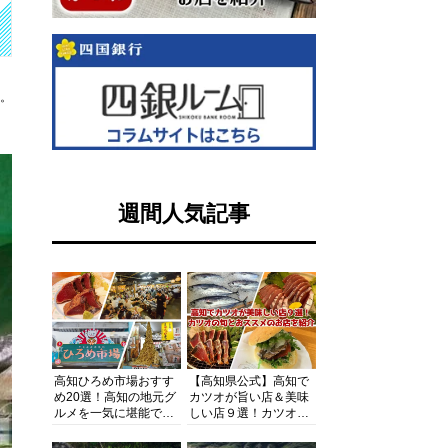
す。
週間人気記事
高知ひろめ市場おすす
【高知県公式】高知で
め20選！高知の地元グ
カツオが旨い店＆美味
ルメを一気に堪能でき
しい店９選！カツオの
る超人気スポットを徹
旬とおススメのお店を
底解剖
紹介