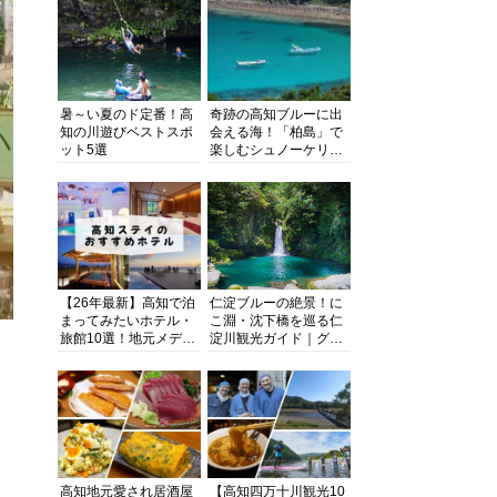
暑～い夏のド定番！高
奇跡の高知ブルーに出
知の川遊びベストスポ
会える海！「柏島」で
ット5選
楽しむシュノーケリン
グ、ダイビング、海水
浴にキャンプまで透明
度抜群の海の楽園を徹
底紹介
【26年最新】高知で泊
仁淀ブルーの絶景！に
まってみたいホテル・
こ淵・沈下橋を巡る仁
旅館10選！地元メディ
淀川観光ガイド｜グル
アが観光に最適な宿を
メ・宿・モデルコース
厳選
まで完全網羅！
高知地元愛され居酒屋
【高知四万十川観光10