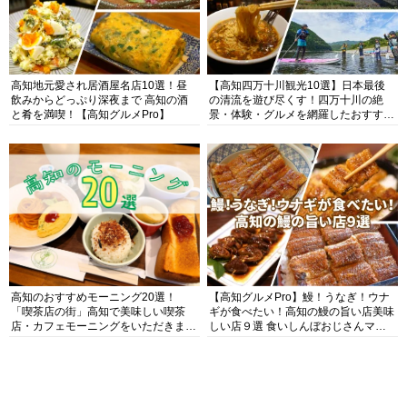
高知地元愛され居酒屋名店10選！昼
【高知四万十川観光10選】日本最後
飲みからどっぷり深夜まで 高知の酒
の清流を遊び尽くす！四万十川の絶
と肴を満喫！【高知グルメPro】
景・体験・グルメを網羅したおすすめ
ガイド
高知のおすすめモーニング20選！
【高知グルメPro】鰻！うなぎ！ウナ
「喫茶店の街」高知で美味しい喫茶
ギが食べたい！高知の鰻の旨い店美味
店・カフェモーニングをいただきま
しい店９選 食いしんぼおじさんマッ
す！
キー牧元の高知満腹日記セレクション