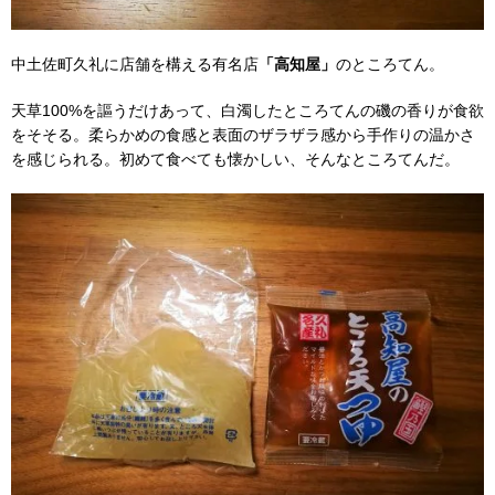
中土佐町久礼に店舗を構える有名店
「高知屋」
のところてん。
天草100%を謳うだけあって、白濁したところてんの磯の香りが食欲
をそそる。柔らかめの食感と表面のザラザラ感から手作りの温かさ
を感じられる。初めて食べても懐かしい、そんなところてんだ。