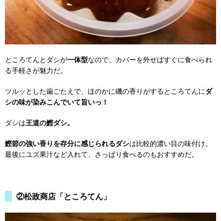
ところてんとダシが
一体型
なので、カバーを外せばすぐに食べられ
る手軽さが魅力だ。
ツルッとした歯ごたえで、ほのかに磯の香りがするところてんに
ダ
シの味が染みこんでいて旨いっ！
ダシは
王道の鰹ダシ。
鰹節の強い香りを存分に感じられるダシ
は比較的濃い目の味付け。
最後にユズ果汁など入れて、さっぱり食べるのもおすすめだ。
②松政商店「ところてん」