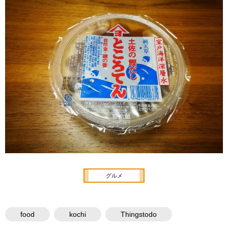
グルメ
food
kochi
Thingstodo