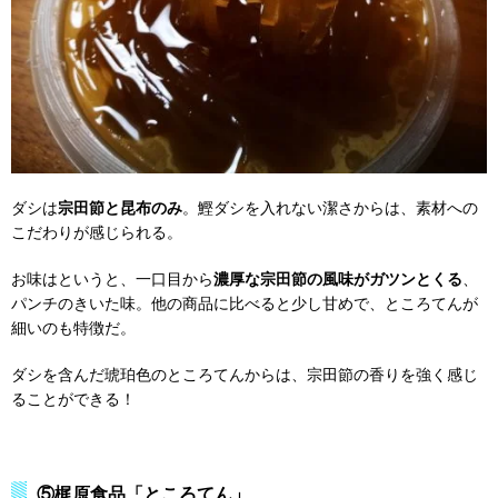
ダシは
宗田節と昆布のみ
。鰹ダシを入れない潔さからは、素材への
こだわりが感じられる。
お味はというと、一口目から
濃厚な宗田節の風味がガツンとくる
、
パンチのきいた味。他の商品に比べると少し甘めで、ところてんが
細いのも特徴だ。
ダシを含んだ琥珀色のところてんからは、宗田節の香りを強く感じ
ることができる！
⑤梶原食品「ところてん」