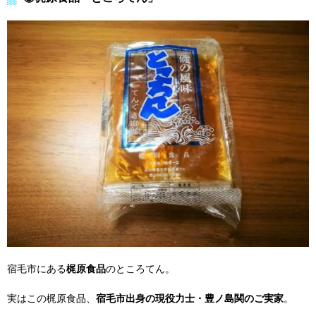
宿毛市にある
梶原食品
のところてん。
実はこの梶原食品、
宿毛市出身の現役力士・豊ノ島関のご実家
。