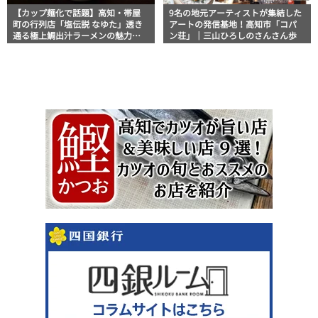
【カップ麺化で話題】高知・帯屋
9名の地元アーティストが集結した
町の行列店「塩伝説 なゆた」透き
アートの発信基地！高知市「コパ
通る極上鯛出汁ラーメンの魅力を
ン荘」｜三山ひろしのさんさん歩
徹底解剖 ｜ほっとこうちオススメ
情報