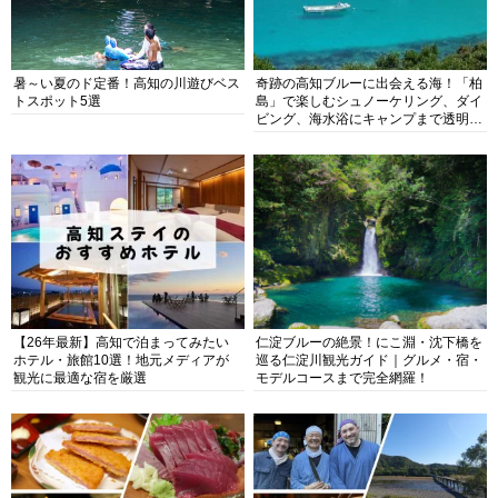
暑～い夏のド定番！高知の川遊びベス
奇跡の高知ブルーに出会える海！「柏
トスポット5選
島」で楽しむシュノーケリング、ダイ
ビング、海水浴にキャンプまで透明度
抜群の海の楽園を徹底紹介
【26年最新】高知で泊まってみたい
仁淀ブルーの絶景！にこ淵・沈下橋を
ホテル・旅館10選！地元メディアが
巡る仁淀川観光ガイド｜グルメ・宿・
観光に最適な宿を厳選
モデルコースまで完全網羅！