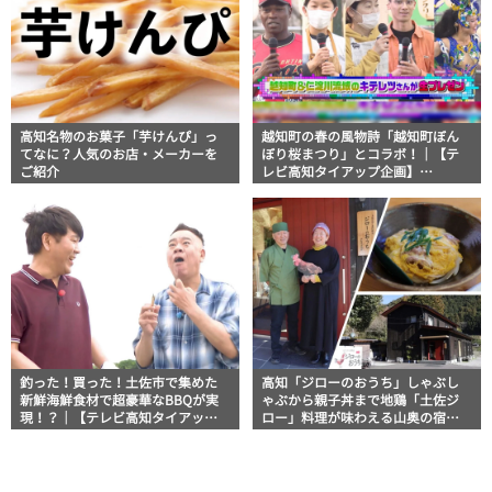
高知名物のお菓子「芋けんぴ」っ
越知町の春の風物詩「越知町ぼん
てなに？人気のお店・メーカーを
ぼり桜まつり」とコラボ！｜【テ
ご紹介
レビ高知タイアップ企画】
FUJIWARAのキテレツが咲く！
釣った！買った！土佐市で集めた
高知「ジローのおうち」しゃぶし
新鮮海鮮食材で超豪華なBBQが実
ゃぶから親子丼まで地鶏「土佐ジ
現！？｜【テレビ高知タイアップ
ロー」料理が味わえる山奥の宿泊
企画】FUJIWARAのキテレツが咲
施設【高知グルメ】
く！