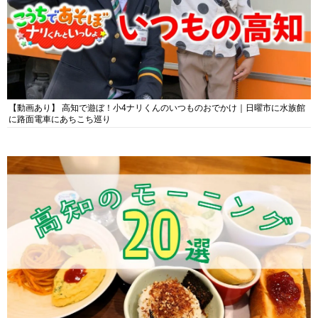
【動画あり】 高知で遊ぼ！小4ナリくんのいつものおでかけ｜日曜市に水族館
に路面電車にあちこち巡り