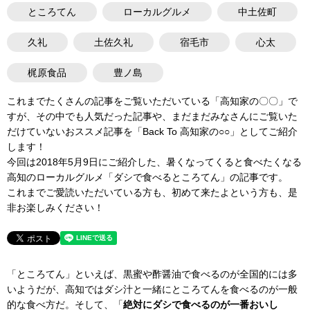
ところてん
ローカルグルメ
中土佐町
久礼
土佐久礼
宿毛市
心太
梶原食品
豊ノ島
これまでたくさんの記事をご覧いただいている「高知家の〇〇」で
すが、その中でも人気だった記事や、まだまだみなさんにご覧いた
だけていないおススメ記事を「Back To 高知家の○○」としてご紹介
します！
今回は2018年5月9日にご紹介した、暑くなってくると食べたくなる
高知のローカルグルメ「ダシで食べるところてん」の記事です。
これまでご愛読いただいている方も、初めて来たよという方も、是
非お楽しみください！
「ところてん」といえば、黒蜜や酢醤油で食べるのが全国的には多
いようだが、高知ではダシ汁と一緒にところてんを食べるのが一般
的な食べ方だ。そして、「
絶対にダシで食べるのが一番おいし