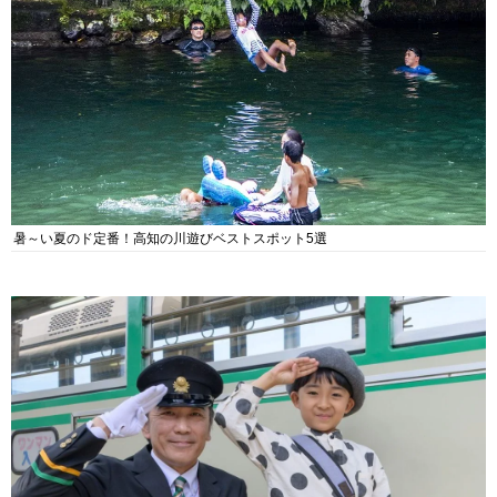
暑～い夏のド定番！高知の川遊びベストスポット5選