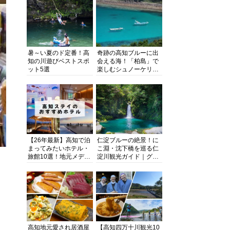
暑～い夏のド定番！高
奇跡の高知ブルーに出
知の川遊びベストスポ
会える海！「柏島」で
ット5選
楽しむシュノーケリン
グ、ダイビング、海水
浴にキャンプまで透明
度抜群の海の楽園を徹
底紹介
【26年最新】高知で泊
仁淀ブルーの絶景！に
まってみたいホテル・
こ淵・沈下橋を巡る仁
旅館10選！地元メディ
淀川観光ガイド｜グル
アが観光に最適な宿を
メ・宿・モデルコース
厳選
まで完全網羅！
高知地元愛され居酒屋
【高知四万十川観光10