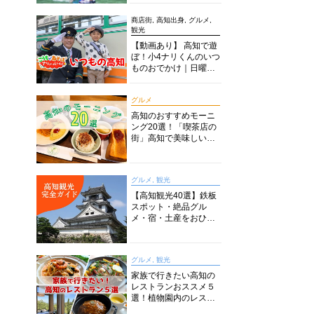
商店街, 高知出身, グルメ,
観光
【動画あり】 高知で遊
ぼ！小4ナリくんのいつ
ものおでかけ｜日曜市
に水族館に路面電車に
あちこち巡り
は
グルメ
高知のおすすめモーニ
ング20選！「喫茶店の
街」高知で美味しい喫
茶店・カフェモーニン
グをいただきます！
グルメ, 観光
【高知観光40選】鉄板
スポット・絶品グル
メ・宿・土産をおひと
り様からファミリー向
けまで徹底解説！
グルメ, 観光
家族で行きたい高知の
レストランおススメ５
選！植物園内のレスト
ランからイタリアンに