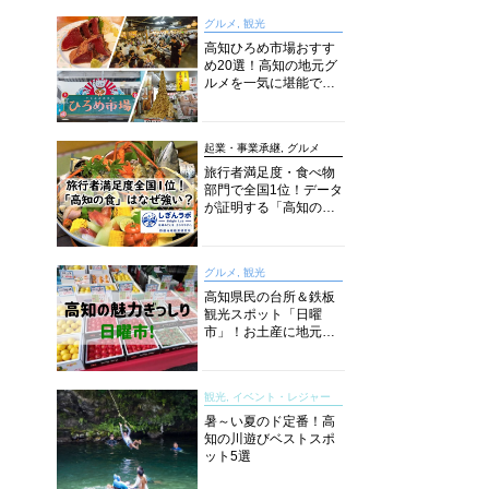
グルメ, 観光
高知ひろめ市場おすす
め20選！高知の地元グ
ルメを一気に堪能でき
る超人気スポットを徹
底解剖
起業・事業承継, グルメ
う
旅行者満足度・食べ物
部門で全国1位！データ
が証明する「高知の
食」の実力【しぎんラ
ボレポート】
グルメ, 観光
高知県民の台所＆鉄板
観光スポット「日曜
市」！お土産に地元野
菜、ソウルフードまで
なんでもそろう高知の
巨大街路市を徹底解
観光, イベント・レジャー
説！
暑～い夏のド定番！高
知の川遊びベストスポ
ット5選