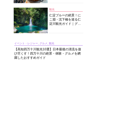
中華まで楽しめる
観光
仁淀ブルーの絶景！に
こ淵・沈下橋を巡る仁
淀川観光ガイド｜グル
メ・宿・モデルコース
まで完全網羅！
イベント・レジャー, グルメ, 観光
【高知四万十川観光10選】日本最後の清流を遊
び尽くす！四万十川の絶景・体験・グルメを網
羅したおすすめガイド