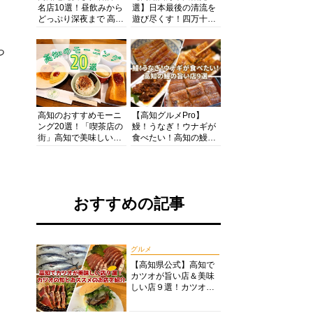
名店10選！昼飲みから
選】日本最後の清流を
どっぷり深夜まで 高知
遊び尽くす！四万十川
の酒と肴を満喫！【高
の絶景・体験・グルメ
知グルメPro】
を網羅したおすすめガ
っ
イド
高知のおすすめモーニ
【高知グルメPro】
ング20選！「喫茶店の
鰻！うなぎ！ウナギが
街」高知で美味しい喫
食べたい！高知の鰻の
茶店・カフェモーニン
旨い店美味しい店９選
グをいただきます！
食いしんぼおじさんマ
ッキー牧元の高知満腹
日記セレクション
おすすめの記事
グルメ
【高知県公式】高知で
カツオが旨い店＆美味
しい店９選！カツオの
旬とおススメのお店を
紹介