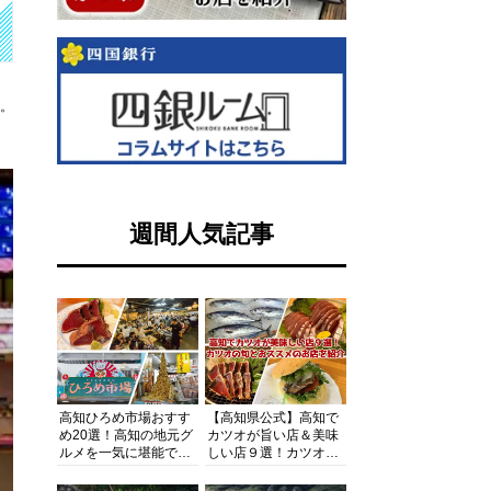
す。
週間人気記事
高知ひろめ市場おすす
【高知県公式】高知で
め20選！高知の地元グ
カツオが旨い店＆美味
ルメを一気に堪能でき
しい店９選！カツオの
る超人気スポットを徹
旬とおススメのお店を
底解剖
紹介