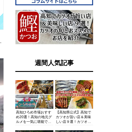
す。
週間人気記事
高知ひろめ市場おすす
【高知県公式】高知で
め20選！高知の地元グ
カツオが旨い店＆美味
ルメを一気に堪能でき
しい店９選！カツオの
る超人気スポットを徹
旬とおススメのお店を
底解剖
紹介