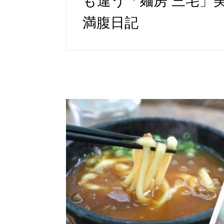
も違う「麺房 三宅」
満腹日記