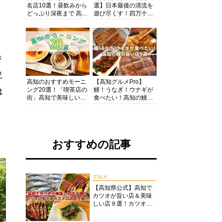
名店10選！昼飲みから
選】日本最後の清流を
どっぷり深夜まで 高知
遊び尽くす！四万十川
の酒と肴を満喫！【高
の絶景・体験・グルメ
知グルメPro】
を網羅したおすすめガ
イド
ジ
記
高知のおすすめモーニ
【高知グルメPro】
ング20選！「喫茶店の
鰻！うなぎ！ウナギが
は
街」高知で美味しい喫
食べたい！高知の鰻の
茶店・カフェモーニン
旨い店美味しい店９選
グをいただきます！
食いしんぼおじさんマ
ッキー牧元の高知満腹
日記セレクション
おすすめの記事
グルメ
【高知県公式】高知で
カツオが旨い店＆美味
しい店９選！カツオの
旬とおススメのお店を
紹介