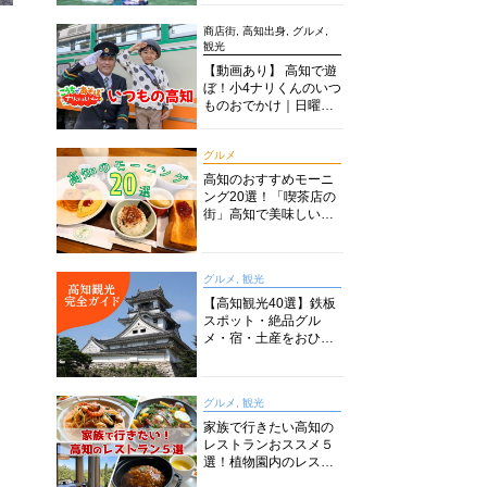
商店街, 高知出身, グルメ,
観光
【動画あり】 高知で遊
ぼ！小4ナリくんのいつ
ものおでかけ｜日曜市
に水族館に路面電車に
あちこち巡り
グルメ
高知のおすすめモーニ
ング20選！「喫茶店の
街」高知で美味しい喫
茶店・カフェモーニン
グをいただきます！
グルメ, 観光
【高知観光40選】鉄板
スポット・絶品グル
メ・宿・土産をおひと
り様からファミリー向
けまで徹底解説！
グルメ, 観光
家族で行きたい高知の
レストランおススメ５
選！植物園内のレスト
ランからイタリアンに