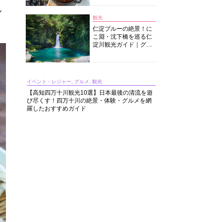
中華まで楽しめる
ん
観光
仁淀ブルーの絶景！に
こ淵・沈下橋を巡る仁
淀川観光ガイド｜グル
メ・宿・モデルコース
まで完全網羅！
イベント・レジャー, グルメ, 観光
【高知四万十川観光10選】日本最後の清流を遊
び尽くす！四万十川の絶景・体験・グルメを網
羅したおすすめガイド