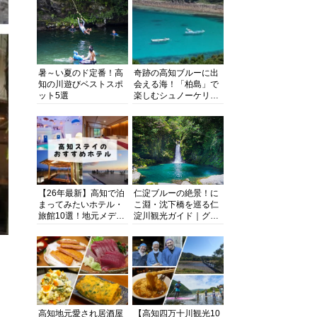
暑～い夏のド定番！高
奇跡の高知ブルーに出
知の川遊びベストスポ
会える海！「柏島」で
ット5選
楽しむシュノーケリン
グ、ダイビング、海水
浴にキャンプまで透明
度抜群の海の楽園を徹
底紹介
【26年最新】高知で泊
仁淀ブルーの絶景！に
まってみたいホテル・
こ淵・沈下橋を巡る仁
旅館10選！地元メディ
淀川観光ガイド｜グル
アが観光に最適な宿を
メ・宿・モデルコース
厳選
まで完全網羅！
高知地元愛され居酒屋
【高知四万十川観光10