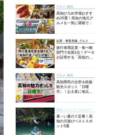
グルメ, 観光
高知ひろめ市場おすす
め20選！高知の地元グ
ルメを一気に堪能でき
る超人気スポットを徹
底解剖
起業・事業承継, グルメ
旅行者満足度・食べ物
部門で全国1位！データ
が証明する「高知の
食」の実力【しぎんラ
ボレポート】
グルメ, 観光
高知県民の台所＆鉄板
観光スポット「日曜
市」！お土産に地元野
菜、ソウルフードまで
なんでもそろう高知の
巨大街路市を徹底解
観光, イベント・レジャー
説！
暑～い夏のド定番！高
知の川遊びベストスポ
ット5選