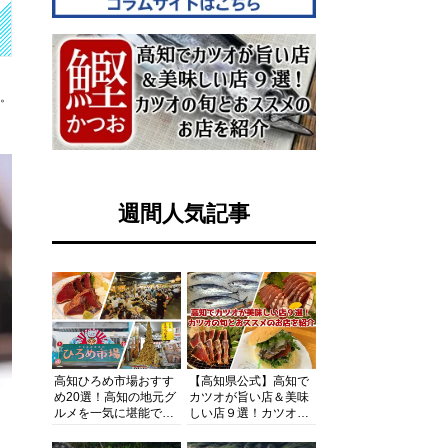
す。
週間人気記事
高知ひろめ市場おすす
【高知県公式】高知で
め20選！高知の地元グ
カツオが旨い店＆美味
ルメを一気に堪能でき
しい店９選！カツオの
る超人気スポットを徹
旬とおススメのお店を
底解剖
紹介