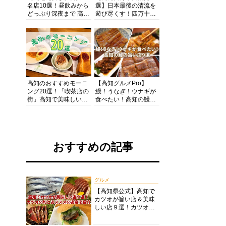
名店10選！昼飲みから
選】日本最後の清流を
どっぷり深夜まで 高知
遊び尽くす！四万十川
の酒と肴を満喫！【高
の絶景・体験・グルメ
知グルメPro】
を網羅したおすすめガ
イド
高知のおすすめモーニ
【高知グルメPro】
ング20選！「喫茶店の
鰻！うなぎ！ウナギが
街」高知で美味しい喫
食べたい！高知の鰻の
茶店・カフェモーニン
旨い店美味しい店９選
グをいただきます！
食いしんぼおじさんマ
ッキー牧元の高知満腹
日記セレクション
おすすめの記事
グルメ
【高知県公式】高知で
カツオが旨い店＆美味
しい店９選！カツオの
旬とおススメのお店を
紹介