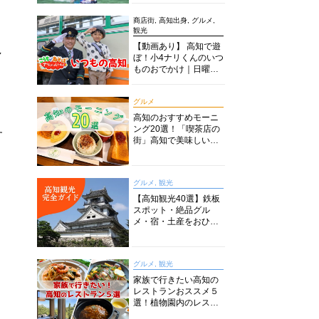
商店街, 高知出身, グルメ,
観光
【動画あり】 高知で遊
し
ぼ！小4ナリくんのいつ
ものおでかけ｜日曜市
に水族館に路面電車に
あちこち巡り
グルメ
高知のおすすめモーニ
ング20選！「喫茶店の
す
街」高知で美味しい喫
茶店・カフェモーニン
グをいただきます！
グルメ, 観光
【高知観光40選】鉄板
スポット・絶品グル
メ・宿・土産をおひと
り様からファミリー向
けまで徹底解説！
グルメ, 観光
家族で行きたい高知の
レストランおススメ５
選！植物園内のレスト
ランからイタリアンに