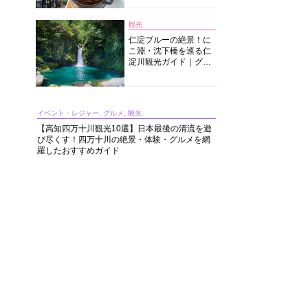
中華まで楽しめる
観光
仁淀ブルーの絶景！に
こ淵・沈下橋を巡る仁
淀川観光ガイド｜グル
メ・宿・モデルコース
まで完全網羅！
イベント・レジャー, グルメ, 観光
【高知四万十川観光10選】日本最後の清流を遊
び尽くす！四万十川の絶景・体験・グルメを網
羅したおすすめガイド