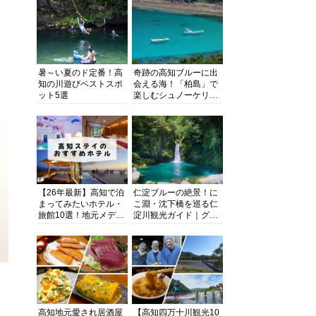
暑～い夏のド定番！高
奇跡の高知ブルーに出
知の川遊びベストスポ
会える海！「柏島」で
ット5選
楽しむシュノーケリン
グ、ダイビング、海水
浴にキャンプまで透明
度抜群の海の楽園を徹
底紹介
【26年最新】高知で泊
仁淀ブルーの絶景！に
まってみたいホテル・
こ淵・沈下橋を巡る仁
旅館10選！地元メディ
淀川観光ガイド｜グル
アが観光に最適な宿を
メ・宿・モデルコース
厳選
まで完全網羅！
高知地元愛され居酒屋
【高知四万十川観光10