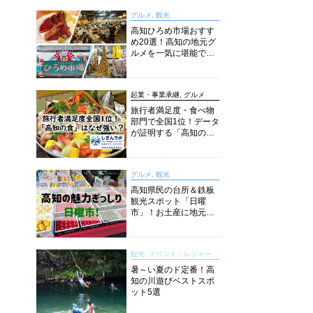
グルメ, 観光
高知ひろめ市場おすす
め20選！高知の地元グ
ルメを一気に堪能でき
る超人気スポットを徹
底解剖
起業・事業承継, グルメ
旅行者満足度・食べ物
部門で全国1位！データ
が証明する「高知の
食」の実力【しぎんラ
ボレポート】
グルメ, 観光
高知県民の台所＆鉄板
観光スポット「日曜
市」！お土産に地元野
菜、ソウルフードまで
なんでもそろう高知の
巨大街路市を徹底解
観光, イベント・レジャー
説！
暑～い夏のド定番！高
知の川遊びベストスポ
ット5選