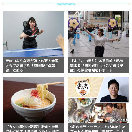
家族のような絆が強さの源！全国
【よさこい祭り】本番目前！熱気
大会で活躍する「四国銀行卓球
高まる『四国銀行よさこい踊り子
部」に迫る
隊』の練習現場をレポート
【カップ麺化で話題】高知・帯屋
9名の地元アーティストが集結した
町の行列店「塩伝説 なゆた」透き
アートの発信基地！高知市「コパ