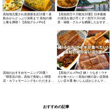
高知地元愛され居酒屋名店10選！昼
【高知四万十川観光10選】日本最後
飲みからどっぷり深夜まで 高知の酒
の清流を遊び尽くす！四万十川の絶
と肴を満喫！【高知グルメPro】
景・体験・グルメを網羅したおすすめ
ガイド
高知のおすすめモーニング20選！
【高知グルメPro】鰻！うなぎ！ウナ
「喫茶店の街」高知で美味しい喫茶
ギが食べたい！高知の鰻の旨い店美味
店・カフェモーニングをいただきま
しい店９選 食いしんぼおじさんマッ
す！
キー牧元の高知満腹日記セレクション
おすすめの記事