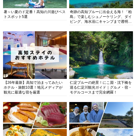
暑～い夏のド定番！高知の川遊びベス
奇跡の高知ブルーに出会える海！「柏
トスポット5選
島」で楽しむシュノーケリング、ダイ
ビング、海水浴にキャンプまで透明度
抜群の海の楽園を徹底紹介
【26年最新】高知で泊まってみたい
仁淀ブルーの絶景！にこ淵・沈下橋を
ホテル・旅館10選！地元メディアが
巡る仁淀川観光ガイド｜グルメ・宿・
観光に最適な宿を厳選
モデルコースまで完全網羅！