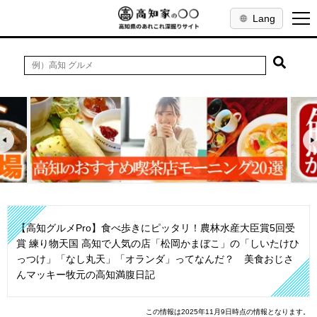
Lang
【高知グルメPro】食べ歩きにピッタリ！農林水産大臣賞5回受
賞 練り物天国 高知で人気の店「松岡かまぼこ」の「しいたけひ
っつけ」「なし丸天」「オランダ」ってなんだ？ 美食おじさ
んマッキー牧元の高知満腹日記
この情報は2025年11月9日時点の情報となります。