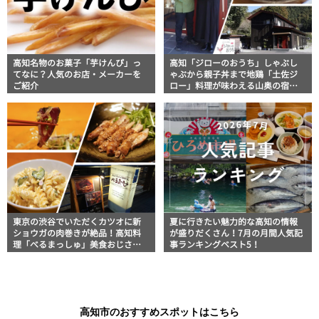
高知名物のお菓子「芋けんぴ」っ
高知「ジローのおうち」しゃぶし
てなに？人気のお店・メーカーを
ゃぶから親子丼まで地鶏「土佐ジ
ご紹介
ロー」料理が味わえる山奥の宿泊
施設【高知グルメ】
東京の渋谷でいただくカツオに新
夏に行きたい魅力的な高知の情報
ショウガの肉巻きが絶品！高知料
が盛りだくさん！7月の月間人気記
理「べるまっしゅ」美食おじさん
事ランキングベスト5！
マッキー牧元の高知満腹日記【高
知グルメPro】
高知市のおすすめスポットはこちら