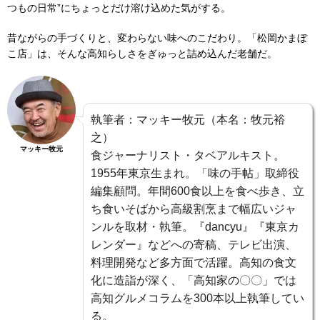
つもの日常”にちょっとだけ溶け込めた気がする。
昔ながらの手づくりと、変わらない味へのこだわり。「松岡かまぼ
こ店」は、そんな高知らしさをぎゅっと詰め込んだ老舗だ。
執筆者：マッキー牧元（本名：牧元裕
之）
マッキー牧元
食ジャーナリスト・タベアルキスト。
1955年東京生まれ。「味の手帖」取締役
編集顧問。年間600食以上を食べ歩き、立
ち食いそばから高級割烹まで幅広いジャ
ンルを取材・執筆。『dancyu』『東京カ
レンダー』などへの寄稿、テレビ出演、
料理開発など多方面で活躍。高知の食文
化に造詣が深く、「高知家の〇〇」では
高知グルメコラムを300本以上執筆してい
る。