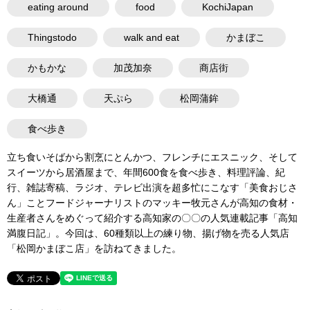
eating around
food
KochiJapan
Thingstodo
walk and eat
かまぼこ
かもかな
加茂加奈
商店街
大橋通
天ぷら
松岡蒲鉾
食べ歩き
立ち食いそばから割烹にとんかつ、フレンチにエスニック、そして
スイーツから居酒屋まで、年間600食を食べ歩き、料理評論、紀
行、雑誌寄稿、ラジオ、テレビ出演を超多忙にこなす「美食おじさ
ん」ことフードジャーナリストのマッキー牧元さんが高知の食材・
生産者さんをめぐって紹介する高知家の〇〇の人気連載記事「高知
満腹日記」。今回は、60種類以上の練り物、揚げ物を売る人気店
「松岡かまぼこ店」を訪ねてきました。