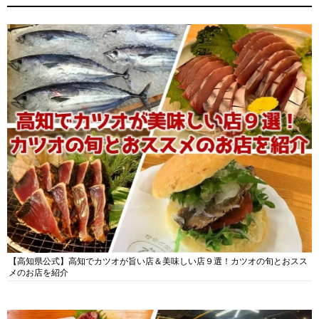
【高知県公式】高知でカツオが旨い店＆美味しい店９選！カツオの旬とおスス
メのお店を紹介