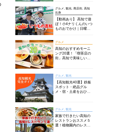
の
グルメ, 観光, 商店街, 高知
出身
【動画あり】 高知で遊
ぼ！小4ナリくんのいつ
ものおでかけ｜日曜市
に水族館に路面電車に
あちこち巡り
グルメ
高知のおすすめモーニ
ング20選！「喫茶店の
街」高知で美味しい喫
茶店・カフェモーニン
グをいただきます！
グルメ, 観光
【高知観光40選】鉄板
スポット・絶品グル
メ・宿・土産をおひと
り様からファミリー向
けまで徹底解説！
グルメ, 観光
家族で行きたい高知の
レストランおススメ５
選！植物園内のレスト
ランからイタリアンに