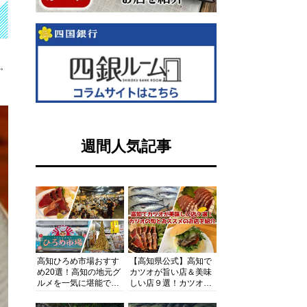
す。
週間人気記事
高知ひろめ市場おすす
【高知県公式】高知で
め20選！高知の地元グ
カツオが旨い店＆美味
ルメを一気に堪能でき
しい店９選！カツオの
る超人気スポットを徹
旬とおススメのお店を
底解剖
紹介