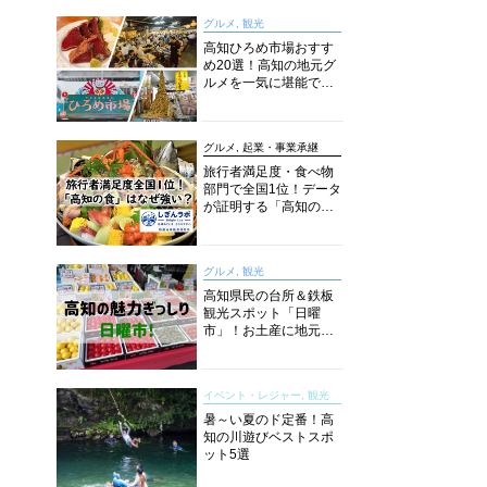
グルメ, 観光
高知ひろめ市場おすす
め20選！高知の地元グ
ルメを一気に堪能でき
る超人気スポットを徹
底解剖
グルメ, 起業・事業承継
旅行者満足度・食べ物
部門で全国1位！データ
が証明する「高知の
食」の実力【しぎんラ
ボレポート】
グルメ, 観光
高知県民の台所＆鉄板
観光スポット「日曜
市」！お土産に地元野
菜、ソウルフードまで
なんでもそろう高知の
巨大街路市を徹底解
イベント・レジャー, 観光
説！
暑～い夏のド定番！高
知の川遊びベストスポ
ット5選