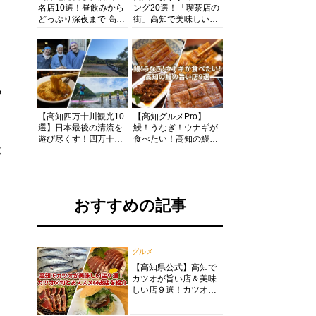
名店10選！昼飲みから
ング20選！「喫茶店の
どっぷり深夜まで 高知
街」高知で美味しい喫
の酒と肴を満喫！【高
茶店・カフェモーニン
知グルメPro】
グをいただきます！
ら
【高知四万十川観光10
【高知グルメPro】
選】日本最後の清流を
鰻！うなぎ！ウナギが
遊び尽くす！四万十川
食べたい！高知の鰻の
じ
の絶景・体験・グルメ
旨い店美味しい店９選
を網羅したおすすめガ
食いしんぼおじさんマ
イド
ッキー牧元の高知満腹
日記セレクション
おすすめの記事
グルメ
【高知県公式】高知で
カツオが旨い店＆美味
しい店９選！カツオの
旬とおススメのお店を
紹介