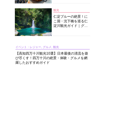
中華まで楽しめる
観光
仁淀ブルーの絶景！に
こ淵・沈下橋を巡る仁
淀川観光ガイド｜グル
メ・宿・モデルコース
まで完全網羅！
イベント・レジャー, グルメ, 観光
【高知四万十川観光10選】日本最後の清流を遊
び尽くす！四万十川の絶景・体験・グルメを網
羅したおすすめガイド