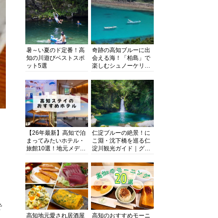
暑～い夏のド定番！高
奇跡の高知ブルーに出
知の川遊びベストスポ
会える海！「柏島」で
ット5選
楽しむシュノーケリン
グ、ダイビング、海水
浴にキャンプまで透明
度抜群の海の楽園を徹
底紹介
【26年最新】高知で泊
仁淀ブルーの絶景！に
まってみたいホテル・
こ淵・沈下橋を巡る仁
旅館10選！地元メディ
淀川観光ガイド｜グル
アが観光に最適な宿を
メ・宿・モデルコース
厳選
まで完全網羅！
で
高知地元愛され居酒屋
高知のおすすめモーニ