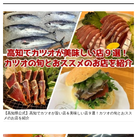
【高知県公式】高知でカツオが旨い店＆美味しい店９選！カツオの旬とおスス
メのお店を紹介