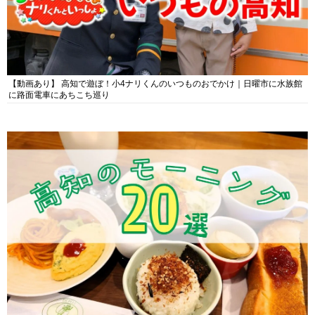
【動画あり】 高知で遊ぼ！小4ナリくんのいつものおでかけ｜日曜市に水族館
に路面電車にあちこち巡り