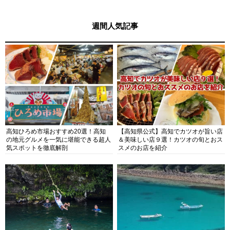
週間人気記事
高知ひろめ市場おすすめ20選！高知
【高知県公式】高知でカツオが旨い店
の地元グルメを一気に堪能できる超人
＆美味しい店９選！カツオの旬とおス
気スポットを徹底解剖
スメのお店を紹介