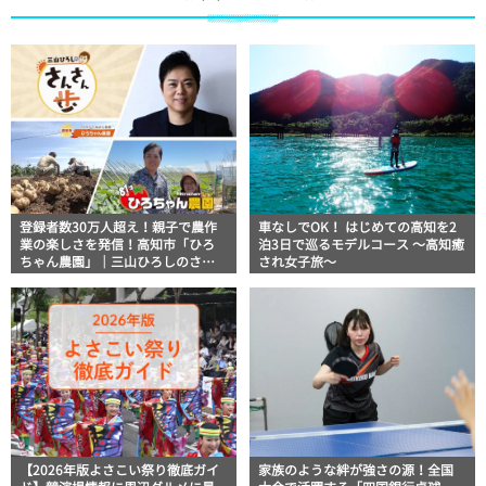
登録者数30万人超え！親子で農作
車なしでOK！ はじめての高知を2
業の楽しさを発信！高知市「ひろ
泊3日で巡るモデルコース 〜高知癒
ちゃん農園」｜三山ひろしのさん
され女子旅〜
さん歩
【2026年版よさこい祭り徹底ガイ
家族のような絆が強さの源！全国