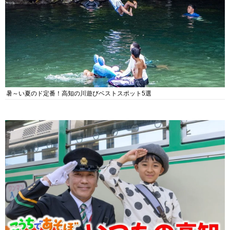
暑～い夏のド定番！高知の川遊びベストスポット5選