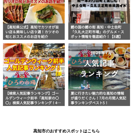
【高知県公式】高知でカツオが旨
鰹の国の鰹の街 高知・中土佐町
い店＆美味しい店９選！カツオの
「久礼大正町市場」のグルメ・ス
旬とおススメのお店を紹介
ポット情報を徹底紹介！【8選】
【検索人気記事ランキング】ゴー
夏に行きたい魅力的な高知の情報
ルデンウィーク前半「高知家の〇
が盛りだくさん！7月の月間人気記
〇」検索人気記事ランキング！4月
事ランキングベスト5！
29日～5月4日
高知市のおすすめスポットはこちら