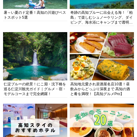
暑～い夏のド定番！高知の川遊びベス
奇跡の高知ブルーに出会える海！「柏
トスポット5選
島」で楽しむシュノーケリング、ダイ
ビング、海水浴にキャンプまで透明度
抜群の海の楽園を徹底紹介
仁淀ブルーの絶景！にこ淵・沈下橋を
高知地元愛され居酒屋名店10選！昼
巡る仁淀川観光ガイド｜グルメ・宿・
飲みからどっぷり深夜まで 高知の酒
モデルコースまで完全網羅！
と肴を満喫！【高知グルメPro】