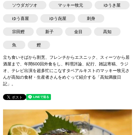
ソウダガツオ
マッキー牧元
ゆうき屋
ゆう喜屋
ゆう㐂屋
刺身
宗田鰹
新子
金目
高知
魚
鰹
立ち食いそばから割烹、フレンチからエスニック、スィーツから居
酒屋まで、年間600回外食をし、料理評論、紀行、雑誌寄稿、ラジ
オ、テレビ出演を超多忙にこなすタベアルキストのマッキー牧元さ
んが高知の食材・生産者さんをめぐって紹介する「高知満腹日
記」。