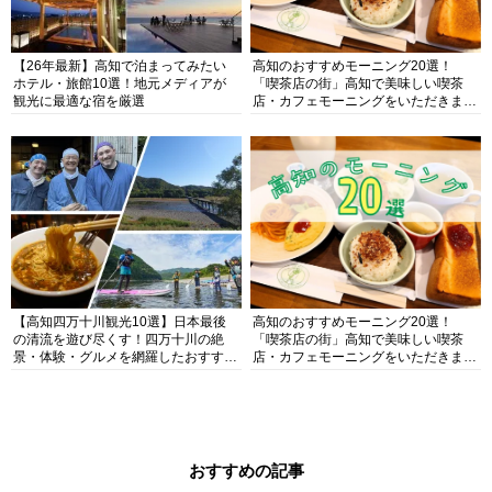
【26年最新】高知で泊まってみたい
高知のおすすめモーニング20選！
ホテル・旅館10選！地元メディアが
「喫茶店の街」高知で美味しい喫茶
観光に最適な宿を厳選
店・カフェモーニングをいただきま
す！
【高知四万十川観光10選】日本最後
高知のおすすめモーニング20選！
の清流を遊び尽くす！四万十川の絶
「喫茶店の街」高知で美味しい喫茶
景・体験・グルメを網羅したおすすめ
店・カフェモーニングをいただきま
ガイド
す！
おすすめの記事