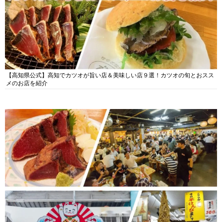
【高知県公式】高知でカツオが旨い店＆美味しい店９選！カツオの旬とおスス
メのお店を紹介