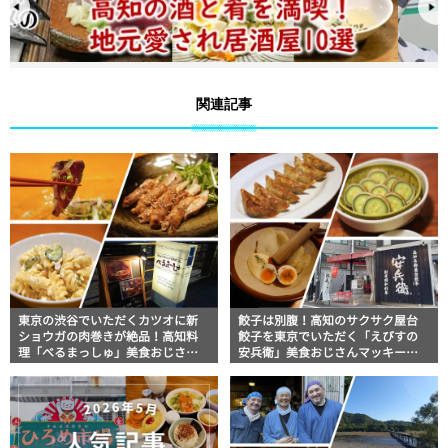
関連記事
東京の渋谷でいただくカツオに新
餃子は別腹！高知のサクサク屋台
ショウガの肉巻きが絶品！高知料
餃子を東京でいただく「えびすの
理「べるまっしゅ」美食おじさん
安兵衛」美食おじさんマッキー牧
マッキー牧元の高知満腹日記【高
元の高知満腹日記【高知グルメ
知グルメPro】
Pro】