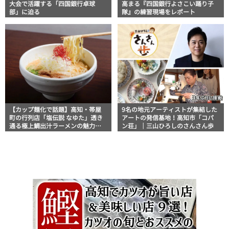
大会で活躍する「四国銀行卓球
高まる『四国銀行よさこい踊り子
部」に迫る
隊』の練習現場をレポート
【カップ麺化で話題】高知・帯屋
9名の地元アーティストが集結した
町の行列店「塩伝説 なゆた」透き
アートの発信基地！高知市「コパ
通る極上鯛出汁ラーメンの魅力を
ン荘」｜三山ひろしのさんさん歩
徹底解剖 ｜ほっとこうちオススメ
情報