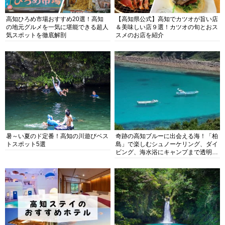
高知ひろめ市場おすすめ20選！高知
【高知県公式】高知でカツオが旨い店
の地元グルメを一気に堪能できる超人
＆美味しい店９選！カツオの旬とおス
気スポットを徹底解剖
スメのお店を紹介
暑～い夏のド定番！高知の川遊びベス
奇跡の高知ブルーに出会える海！「柏
トスポット5選
島」で楽しむシュノーケリング、ダイ
ビング、海水浴にキャンプまで透明度
抜群の海の楽園を徹底紹介