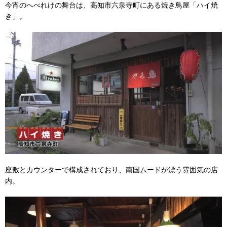
今宵のへべれけの舞台は、高知市六泉寺町にある焼き鳥屋「ハイ焼
き」。
座敷とカウンターで構成されており、南国ムードが漂う雰囲気の店
内。