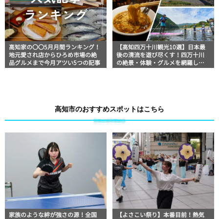
高知家の〇〇5月月間ランキング！
【高知四万十川観光10選】日本最
地元愛され店からひろめ市場の絶
後の清流を遊び尽くす！四万十川
品グルメまで今月アツい5つの記事
の絶景・体験・グルメを網羅した
おすすめガイド
高知市のおすすめスポットはこちら
家族のような絆が強さの源！全国
【よさこい祭り】本番目前！熱気