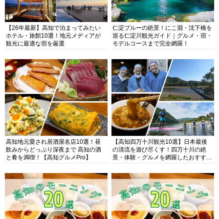
【26年最新】高知で泊まってみたい
仁淀ブルーの絶景！にこ淵・沈下橋を
ホテル・旅館10選！地元メディアが
巡る仁淀川観光ガイド｜グルメ・宿・
観光に最適な宿を厳選
モデルコースまで完全網羅！
高知地元愛され居酒屋名店10選！昼
【高知四万十川観光10選】日本最後
飲みからどっぷり深夜まで 高知の酒
の清流を遊び尽くす！四万十川の絶
と肴を満喫！【高知グルメPro】
景・体験・グルメを網羅したおすすめ
ガイド