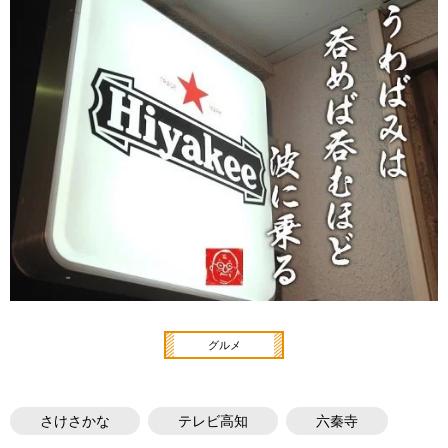
グルメ
さけさかな
テレビ高知
六秦寺