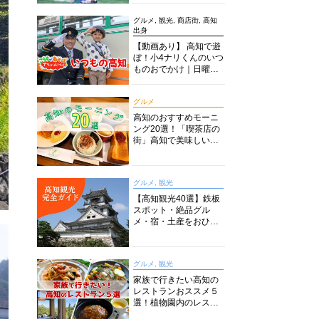
グルメ, 観光, 商店街, 高知
出身
【動画あり】 高知で遊
ぼ！小4ナリくんのいつ
ものおでかけ｜日曜市
に水族館に路面電車に
あちこち巡り
グルメ
高知のおすすめモーニ
ング20選！「喫茶店の
街」高知で美味しい喫
茶店・カフェモーニン
グをいただきます！
グルメ, 観光
【高知観光40選】鉄板
スポット・絶品グル
メ・宿・土産をおひと
り様からファミリー向
けまで徹底解説！
グルメ, 観光
家族で行きたい高知の
レストランおススメ５
選！植物園内のレスト
ランからイタリアンに