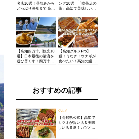
名店10選！昼飲みから
ング20選！「喫茶店の
どっぷり深夜まで 高知
街」高知で美味しい喫
の酒と肴を満喫！【高
茶店・カフェモーニン
知グルメPro】
グをいただきます！
【高知四万十川観光10
【高知グルメPro】
選】日本最後の清流を
鰻！うなぎ！ウナギが
遊び尽くす！四万十川
食べたい！高知の鰻の
の絶景・体験・グルメ
旨い店美味しい店９選
を網羅したおすすめガ
食いしんぼおじさんマ
イド
ッキー牧元の高知満腹
日記セレクション
おすすめの記事
グルメ
【高知県公式】高知で
カツオが旨い店＆美味
しい店９選！カツオの
旬とおススメのお店を
紹介