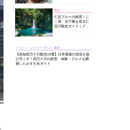
中華まで楽しめる
観光
仁淀ブルーの絶景！に
こ淵・沈下橋を巡る仁
淀川観光ガイド｜グル
メ・宿・モデルコース
まで完全網羅！
イベント・レジャー, グルメ, 観光
【高知四万十川観光10選】日本最後の清流を遊
び尽くす！四万十川の絶景・体験・グルメを網
羅したおすすめガイド
皆