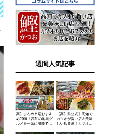
す。
週間人気記事
高知ひろめ市場おすす
【高知県公式】高知で
め20選！高知の地元グ
カツオが旨い店＆美味
ルメを一気に堪能でき
しい店９選！カツオの
る超人気スポットを徹
旬とおススメのお店を
底解剖
紹介