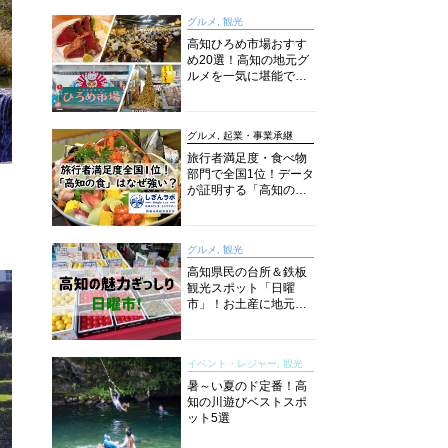
グルメ, 観光
高知ひろめ市場おすす
め20選！高知の地元グ
ルメを一気に堪能でき
る超人気スポットを徹
底解剖
グルメ, 起業・事業承継
旅行者満足度・食べ物
部門で全国1位！データ
が証明する「高知の
食」の実力【しぎんラ
ボレポート】
グルメ, 観光
高知県民の台所＆鉄板
観光スポット「日曜
市」！お土産に地元野
菜、ソウルフードまで
なんでもそろう高知の
巨大街路市を徹底解
イベント・レジャー, 観光
説！
暑～い夏のド定番！高
知の川遊びベストスポ
ット5選