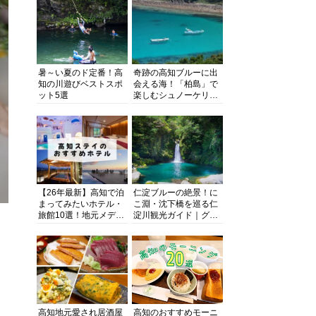
暑～い夏のド定番！高
奇跡の高知ブルーに出
知の川遊びベストスポ
会える海！「柏島」で
ット5選
楽しむシュノーケリン
グ、ダイビング、海水
浴にキャンプまで透明
度抜群の海の楽園を徹
底紹介
【26年最新】高知で泊
仁淀ブルーの絶景！に
まってみたいホテル・
こ淵・沈下橋を巡る仁
旅館10選！地元メディ
淀川観光ガイド｜グル
アが観光に最適な宿を
メ・宿・モデルコース
厳選
まで完全網羅！
高知地元愛され居酒屋
高知のおすすめモーニ