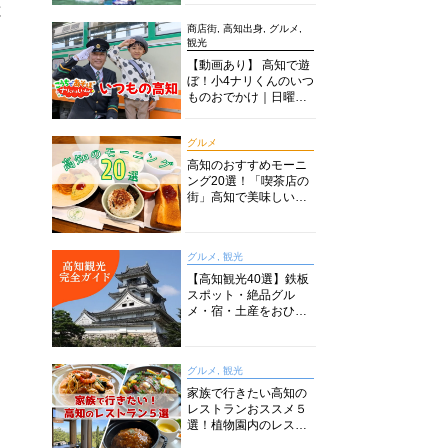
と
商店街, 高知出身, グルメ,
観光
【動画あり】 高知で遊
ぼ！小4ナリくんのいつ
ものおでかけ｜日曜市
に水族館に路面電車に
あちこち巡り
グルメ
高知のおすすめモーニ
ング20選！「喫茶店の
街」高知で美味しい喫
茶店・カフェモーニン
グをいただきます！
グルメ, 観光
【高知観光40選】鉄板
スポット・絶品グル
メ・宿・土産をおひと
り様からファミリー向
けまで徹底解説！
グルメ, 観光
家族で行きたい高知の
レストランおススメ５
選！植物園内のレスト
ランからイタリアンに