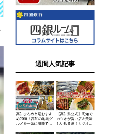
す。
週間人気記事
高知ひろめ市場おすす
【高知県公式】高知で
め20選！高知の地元グ
カツオが旨い店＆美味
ルメを一気に堪能でき
しい店９選！カツオの
る超人気スポットを徹
旬とおススメのお店を
底解剖
紹介