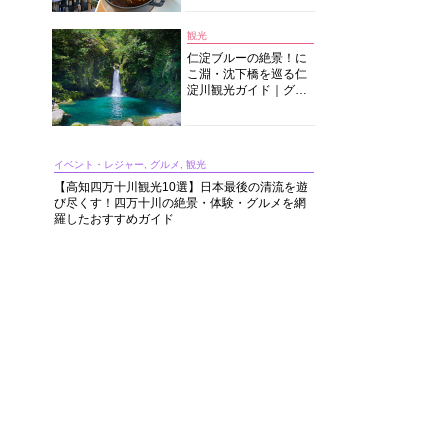
中華まで楽しめる
観光
仁淀ブルーの絶景！に
こ淵・沈下橋を巡る仁
淀川観光ガイド｜グル
メ・宿・モデルコース
まで完全網羅！
イベント・レジャー, グルメ, 観光
【高知四万十川観光10選】日本最後の清流を遊
び尽くす！四万十川の絶景・体験・グルメを網
羅したおすすめガイド