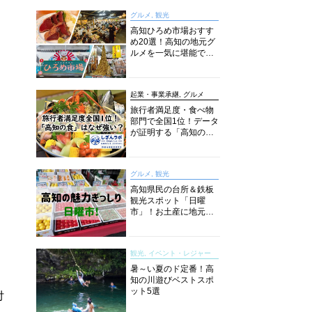
グルメ, 観光
高知ひろめ市場おすす
め20選！高知の地元グ
ルメを一気に堪能でき
る超人気スポットを徹
底解剖
起業・事業承継, グルメ
旅行者満足度・食べ物
部門で全国1位！データ
が証明する「高知の
食」の実力【しぎんラ
ボレポート】
グルメ, 観光
高知県民の台所＆鉄板
観光スポット「日曜
市」！お土産に地元野
菜、ソウルフードまで
なんでもそろう高知の
巨大街路市を徹底解
観光, イベント・レジャー
説！
暑～い夏のド定番！高
知の川遊びベストスポ
ット5選
付