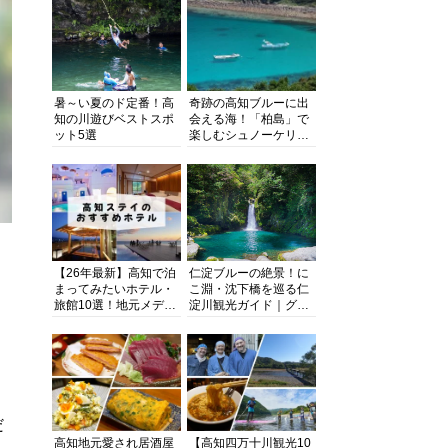
暑～い夏のド定番！高
奇跡の高知ブルーに出
知の川遊びベストスポ
会える海！「柏島」で
ット5選
楽しむシュノーケリン
グ、ダイビング、海水
浴にキャンプまで透明
度抜群の海の楽園を徹
底紹介
【26年最新】高知で泊
仁淀ブルーの絶景！に
まってみたいホテル・
こ淵・沈下橋を巡る仁
旅館10選！地元メディ
淀川観光ガイド｜グル
アが観光に最適な宿を
メ・宿・モデルコース
厳選
まで完全網羅！
だ
高知地元愛され居酒屋
【高知四万十川観光10