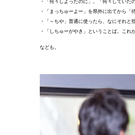
・「何々しよったのに」。「何々していたの
・「まっちゅーよー」を県外に出てから「待
・「～ちや」普通に使ったら、なにそれと指
・「しちゅーがやき」ということば。これが
なども。