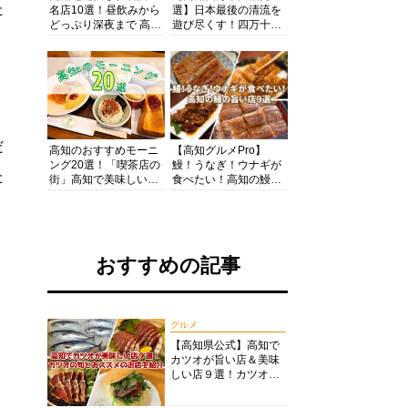
た
名店10選！昼飲みから
選】日本最後の清流を
どっぷり深夜まで 高知
遊び尽くす！四万十川
の酒と肴を満喫！【高
の絶景・体験・グルメ
知グルメPro】
を網羅したおすすめガ
イド
だ
高知のおすすめモーニ
【高知グルメPro】
ング20選！「喫茶店の
鰻！うなぎ！ウナギが
た
街」高知で美味しい喫
食べたい！高知の鰻の
茶店・カフェモーニン
旨い店美味しい店９選
グをいただきます！
食いしんぼおじさんマ
ッキー牧元の高知満腹
日記セレクション
おすすめの記事
グルメ
【高知県公式】高知で
カツオが旨い店＆美味
しい店９選！カツオの
旬とおススメのお店を
紹介