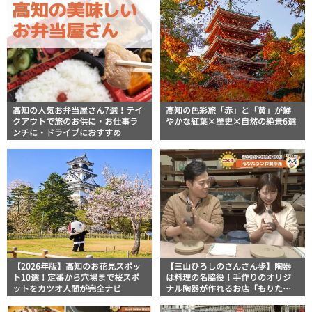
高知の人気お弁当屋さん7選！テイ
高知の色彩旅「赤」と「黄」が鮮
クアウトで旅のお供に・お仕事ラ
やかな紅葉×歴史×自然の絶景6選
ンチに・ドライブにおすすめ
【2026年版】高知のお花見スポッ
【三山ひろしのさんさん歩】陶器
ト10選！定番から穴場まで桜スポ
は料理の名脇役！手作りのオリジ
ットをカツオ人間が完全ナビ
ナル陶器が作れるお店「もりたう
つわ製作所」