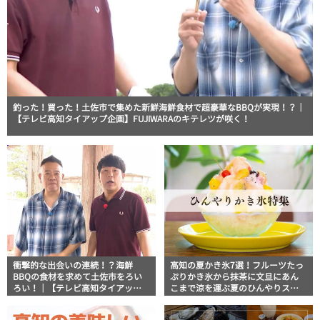
釣った！買った！土佐市で集めた新鮮海鮮食材で超豪華なBBQが実現！？｜
【テレビ高知タイアップ企画】FUJIWARAのキテレツが咲く！
衝撃的な出会いの連続！？海鮮
高知の夏かき氷7選！フルーツたっ
BBQの食材を求めて土佐市をろい
ぷりかき氷から抹茶に文旦にあん
ろい！｜【テレビ高知タイアップ
こまで涼を運ぶ夏のひんやりスイ
企画】FUJIWARAのキテレツが咲
ーツ
く！