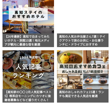
【26年最新】高知で泊まってみた
高知の人気お弁当屋さん7選！テイ
いホテル・旅館10選！地元メディ
クアウトで旅のお供に・お仕事ラ
アが観光に最適な宿を厳選
ンチに・ドライブにおすすめ
【高知家の〇〇 2月人気記事ベスト
高知のおしゃれカフェ15選！ラン
5】喫茶店モーニングにカツオに後
チも満足できる人気店を厳選
継者募集などなど盛りだくさん！