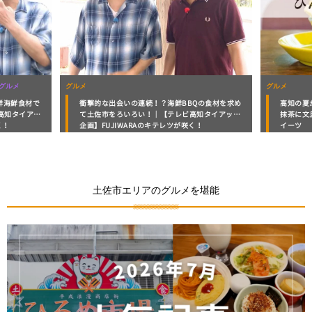
グルメ
観光
の食材を求め
高知の夏かき氷7選！フルーツたっぷりかき氷から
【26年
知タイアップ
抹茶に文旦にあんこまで涼を運ぶ夏のひんやりス
10選！
！
イーツ
土佐市エリアのグルメを堪能