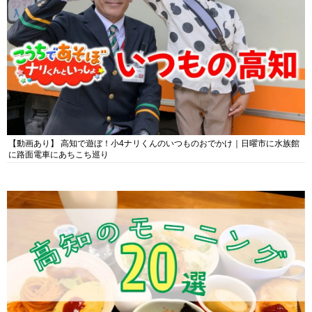
【動画あり】 高知で遊ぼ！小4ナリくんのいつものおでかけ｜日曜市に水族館
に路面電車にあちこち巡り