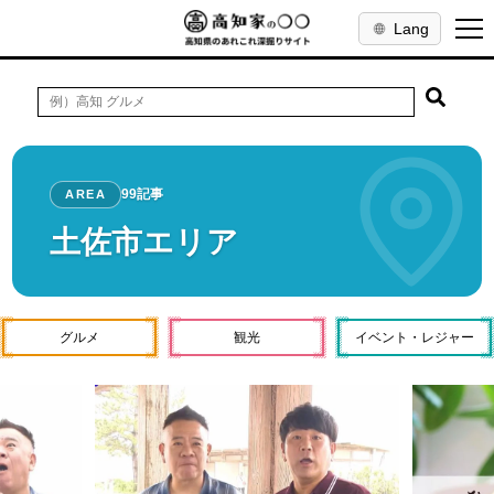
Lang
99記事
AREA
土佐市エリア
グルメ
観光
イベント・レジャー