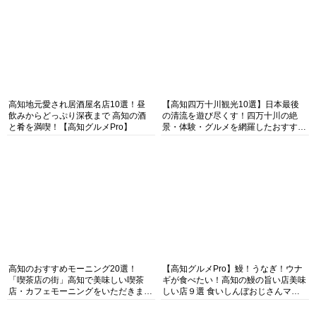
高知地元愛され居酒屋名店10選！昼
【高知四万十川観光10選】日本最後
飲みからどっぷり深夜まで 高知の酒
の清流を遊び尽くす！四万十川の絶
と肴を満喫！【高知グルメPro】
景・体験・グルメを網羅したおすすめ
ガイド
高知のおすすめモーニング20選！
【高知グルメPro】鰻！うなぎ！ウナ
「喫茶店の街」高知で美味しい喫茶
ギが食べたい！高知の鰻の旨い店美味
店・カフェモーニングをいただきま
しい店９選 食いしんぼおじさんマッ
す！
キー牧元の高知満腹日記セレクション
おすすめの記事