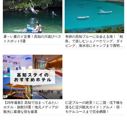
暑～い夏のド定番！高知の川遊びベス
奇跡の高知ブルーに出会える海！「柏
トスポット5選
島」で楽しむシュノーケリング、ダイ
ビング、海水浴にキャンプまで透明度
抜群の海の楽園を徹底紹介
【26年最新】高知で泊まってみたい
仁淀ブルーの絶景！にこ淵・沈下橋を
ホテル・旅館10選！地元メディアが
巡る仁淀川観光ガイド｜グルメ・宿・
観光に最適な宿を厳選
モデルコースまで完全網羅！