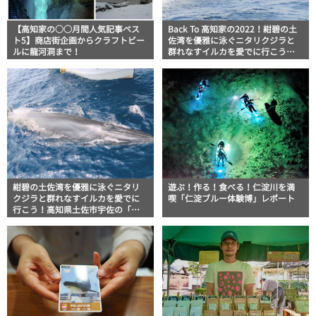
【高知家の○○月間人気記事ベス
Back To 高知家の2022！紺碧の土
ト5】商店街企画からクラフトビー
佐湾を優雅に泳ぐニタリクジラと
ルに龍河洞まで！
群れなすイルカを愛でに行こう！
高知県土佐市宇佐の「ホエールウ
ォッチング宇佐」
紺碧の土佐湾を優雅に泳ぐニタリ
遊ぶ！作る！食べる！仁淀川を満
クジラと群れなすイルカを愛でに
喫「仁淀ブルー体験博」レポート
行こう！高知県土佐市宇佐の「ホ
エールウォッチング宇佐」