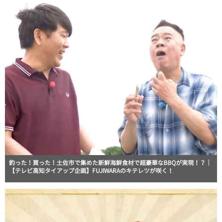
釣った！買った！土佐市で集めた新鮮海鮮食材で超豪華なBBQが実現！？｜
【テレビ高知タイアップ企画】FUJIWARAのキテレツが咲く！