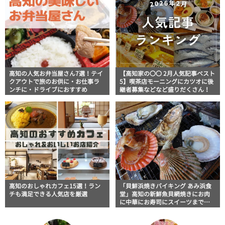
高知の人気お弁当屋さん7選！テイ
【高知家の〇〇 2月人気記事ベスト
クアウトで旅のお供に・お仕事ラ
5】喫茶店モーニングにカツオに後
ンチに・ドライブにおすすめ
継者募集などなど盛りだくさん！
高知のおしゃれカフェ15選！ラン
「貝鮮浜焼きバイキング あみ浜食
チも満足できる人気店を厳選
堂」高知の新鮮魚貝網焼きにお肉
に中華にお寿司にスイーツまで！
大満足の浜焼きパラダイス【高知
グルメ】