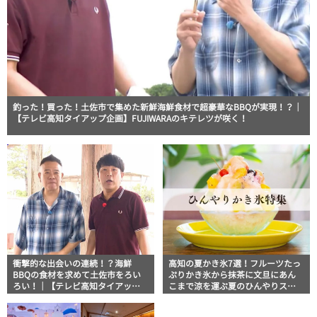
釣った！買った！土佐市で集めた新鮮海鮮食材で超豪華なBBQが実現！？｜
【テレビ高知タイアップ企画】FUJIWARAのキテレツが咲く！
衝撃的な出会いの連続！？海鮮
高知の夏かき氷7選！フルーツたっ
BBQの食材を求めて土佐市をろい
ぷりかき氷から抹茶に文旦にあん
ろい！｜【テレビ高知タイアップ
こまで涼を運ぶ夏のひんやりスイ
企画】FUJIWARAのキテレツが咲
ーツ
く！