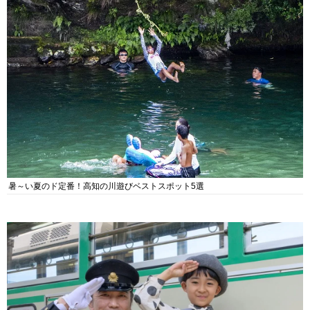
暑～い夏のド定番！高知の川遊びベストスポット5選