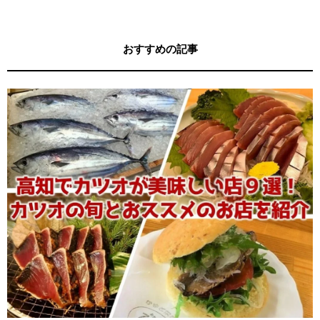
【高知県公式】高知でカツオが旨い店＆美味しい店９選！カツオの旬とおスス
メのお店を紹介