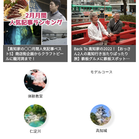
【高知家の○○月間人気記事ベス
Back To 高知家の2022！【おっさ
ト5】商店街企画からクラフトビー
ん2人の高知行き当たりばったり
ルに龍河洞まで！
旅】鉄板グルメに鉄板スポット！
関西発1泊2日の弾丸旅-1日目前編-
モデルコース
体験教室
高知城
仁淀川