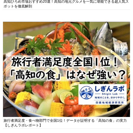
高知ひろめ市場おすすめ20選！高知の地元グルメを一気に堪能できる超人気ス
ポットを徹底解剖
旅行者満足度・食べ物部門で全国1位！データが証明する「高知の食」の実力
【しぎんラボレポート】