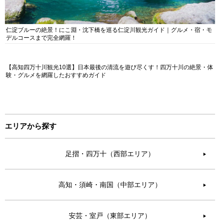
仁淀ブルーの絶景！にこ淵・沈下橋を巡る仁淀川観光ガイド｜グルメ・宿・モ
デルコースまで完全網羅！
【高知四万十川観光10選】日本最後の清流を遊び尽くす！四万十川の絶景・体
験・グルメを網羅したおすすめガイド
エリアから探す
足摺・四万十（西部エリア）
▶︎
高知・須崎・南国（中部エリア）
▶︎
安芸・室戸（東部エリア）
▶︎