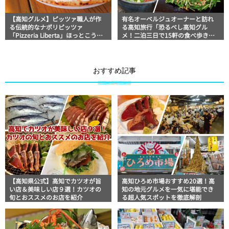
【高知グルメ】ピッツァ職人が作
有名オーベルジュオーナーと訪れ
る伝統的なナポリピッツァ
る高知旅行「恐るべし高知グル
「Pizzeria Liberta」ほっとこうち
メ！二泊三日で15軒の食べ歩き」
オススメ情報
美食おじさんマッキー牧元の高知
満腹日記
おすすめ記事
【高知県公式】高知でカツオが旨
高知ひろめ市場おすすめ20選！高
い店＆美味しい店９選！カツオの
知の地元グルメを一気に堪能でき
旬とおススメのお店を紹介
る超人気スポットを徹底解剖