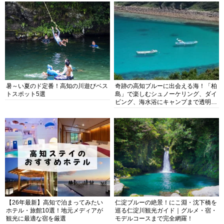
暑～い夏のド定番！高知の川遊びベス
奇跡の高知ブルーに出会える海！「柏
トスポット5選
島」で楽しむシュノーケリング、ダイ
ビング、海水浴にキャンプまで透明度
抜群の海の楽園を徹底紹介
【26年最新】高知で泊まってみたい
仁淀ブルーの絶景！にこ淵・沈下橋を
ホテル・旅館10選！地元メディアが
巡る仁淀川観光ガイド｜グルメ・宿・
観光に最適な宿を厳選
モデルコースまで完全網羅！