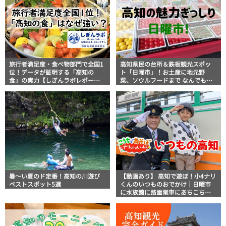
旅行者満足度・食べ物部門で全国1
高知県民の台所＆鉄板観光スポッ
位！データが証明する「高知の
ト「日曜市」！お土産に地元野
食」の実力【しぎんラボレポー
菜、ソウルフードまで なんでもそ
ト】
ろう高知の巨大街路市を徹底解
説！
暑～い夏のド定番！高知の川遊び
【動画あり】 高知で遊ぼ！小4ナリ
ベストスポット5選
くんのいつものおでかけ｜日曜市
に水族館に路面電車にあちこち巡
り