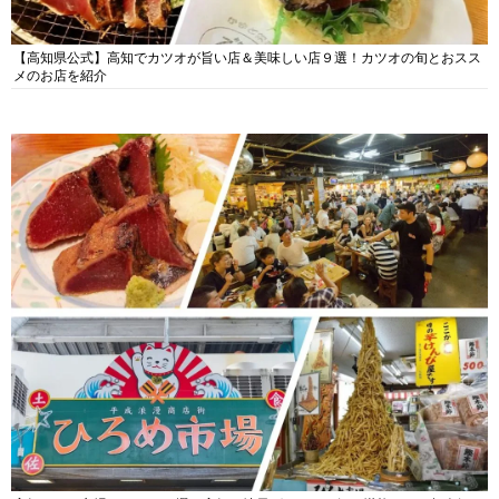
【高知県公式】高知でカツオが旨い店＆美味しい店９選！カツオの旬とおスス
メのお店を紹介