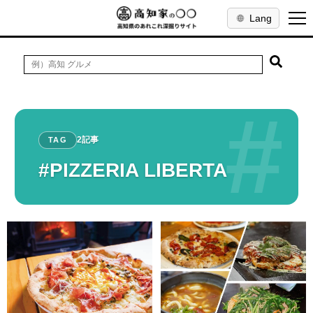
Lang
#
2記事
TAG
#PIZZERIA LIBERTA