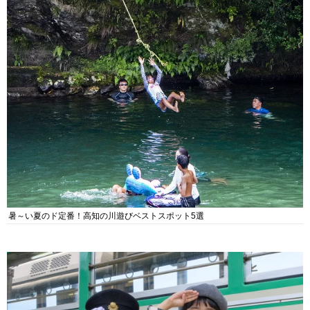
暑～い夏のド定番！高知の川遊びベストスポット5選