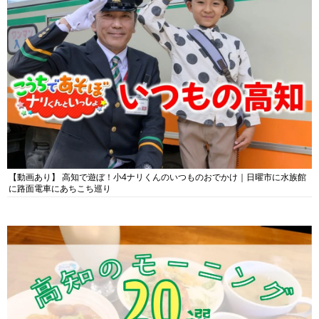
【動画あり】 高知で遊ぼ！小4ナリくんのいつものおでかけ｜日曜市に水族館
に路面電車にあちこち巡り