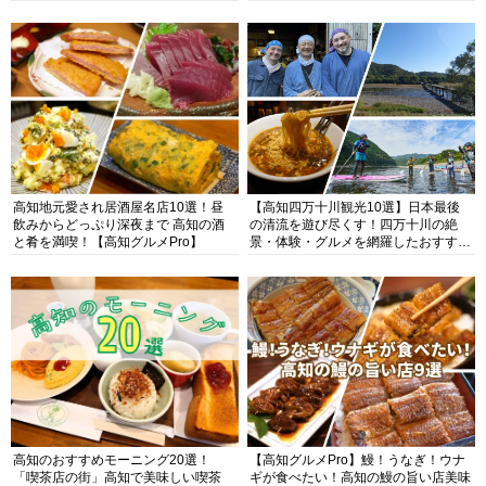
高知地元愛され居酒屋名店10選！昼
【高知四万十川観光10選】日本最後
飲みからどっぷり深夜まで 高知の酒
の清流を遊び尽くす！四万十川の絶
と肴を満喫！【高知グルメPro】
景・体験・グルメを網羅したおすすめ
ガイド
高知のおすすめモーニング20選！
【高知グルメPro】鰻！うなぎ！ウナ
「喫茶店の街」高知で美味しい喫茶
ギが食べたい！高知の鰻の旨い店美味