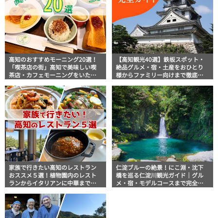
高知のおすすめモーニング20選！
【高知観光40選】鉄板スポット・
「喫茶店の街」高知で美味しい喫
絶品グルメ・宿・土産をおひとり
茶店・カフェモーニングをいただ
様からファミリー向けまで徹底解
きます！
説！
家族で行きたい高知のレストラン
仁淀ブルーの絶景！にこ淵・沈下
おススメ５選！植物園内のレスト
橋を巡る仁淀川観光ガイド｜グル
ランからイタリアンに中華まで楽
メ・宿・モデルコースまで完全網
しめる
羅！