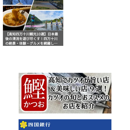
【高知四万十川観光10選】日本最
後の清流を遊び尽くす！四万十川
の絶景・体験・グルメを網羅した
おすすめガイド