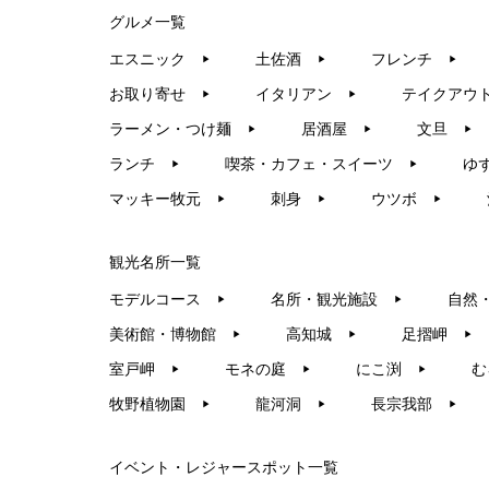
グルメ一覧
エスニック
土佐酒
フレンチ
▶︎
▶︎
▶︎
お取り寄せ
イタリアン
テイクアウ
▶︎
▶︎
ラーメン・つけ麺
居酒屋
文旦
▶︎
▶︎
▶︎
ランチ
喫茶・カフェ・スイーツ
ゆ
▶︎
▶︎
マッキー牧元
刺身
ウツボ
▶︎
▶︎
▶︎
観光名所一覧
モデルコース
名所・観光施設
自然
▶︎
▶︎
美術館・博物館
高知城
足摺岬
▶︎
▶︎
▶︎
室戸岬
モネの庭
にこ渕
む
▶︎
▶︎
▶︎
牧野植物園
龍河洞
長宗我部
▶︎
▶︎
▶︎
イベント・レジャースポット一覧