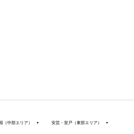
国（中部エリア）
安芸・室戸（東部エリア）
▶︎
▶︎