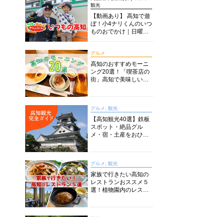
観光
【動画あり】 高知で遊
ぼ！小4ナリくんのいつ
ものおでかけ｜日曜市
に水族館に路面電車に
あちこち巡り
グルメ
高知のおすすめモーニ
ング20選！「喫茶店の
街」高知で美味しい喫
茶店・カフェモーニン
グをいただきます！
グルメ, 観光
【高知観光40選】鉄板
スポット・絶品グル
メ・宿・土産をおひと
り様からファミリー向
けまで徹底解説！
グルメ, 観光
家族で行きたい高知の
レストランおススメ５
選！植物園内のレスト
ランからイタリアンに
中華まで楽しめる