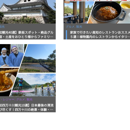
観光
グルメ, 観光
知観光40選】鉄板スポット・絶品グル
家族で行きたい高知のレストランおスス
宿・土産をおひとり様からファミリー
５選！植物園内のレストランからイタリ
まで徹底解説！
ンに中華まで楽しめる
・レジャー, グルメ, 観光
知四万十川観光10選】日本最後の清流
び尽くす！四万十川の絶景・体験・グ
を網羅したおすすめガイド