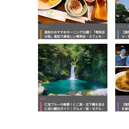
グルメ
グルメ, 
高知のおすすめモーニング20選！「喫茶店
【高
の街」高知で美味しい喫茶店・カフェモー
メ・
ニングをいただきます！
向け
観光
イベント
仁淀ブルーの絶景！にこ淵・沈下橋を巡る
【高
仁淀川観光ガイド｜グルメ・宿・モデルコ
を遊
ースまで完全網羅！
ルメ