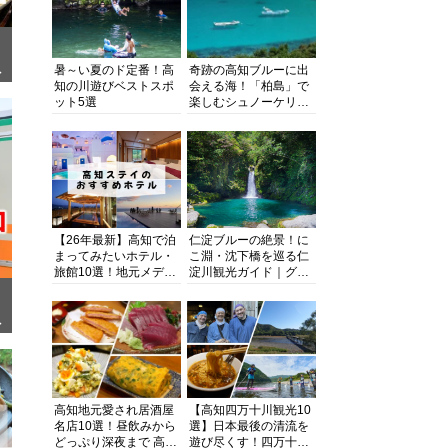
暑～い夏のド定番！高
奇跡の高知ブルーに出
ぎ
知の川遊びベストスポ
会える海！「柏島」で
ット5選
楽しむシュノーケリン
グ、ダイビング、海水
浴にキャンプまで透明
度抜群の海の楽園を徹
底紹介
【26年最新】高知で泊
仁淀ブルーの絶景！に
まってみたいホテル・
こ淵・沈下橋を巡る仁
旅館10選！地元メディ
淀川観光ガイド｜グル
アが観光に最適な宿を
メ・宿・モデルコース
厳選
まで完全網羅！
面
高知地元愛され居酒屋
【高知四万十川観光10
名店10選！昼飲みから
選】日本最後の清流を
どっぷり深夜まで 高知
遊び尽くす！四万十川