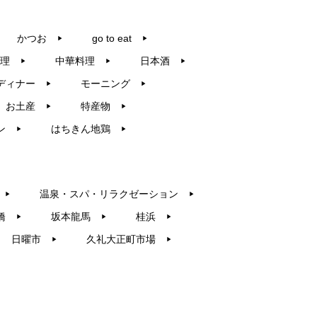
かつお
go to eat
▶︎
▶︎
理
中華料理
日本酒
▶︎
▶︎
▶︎
ディナー
モーニング
▶︎
▶︎
お土産
特産物
▶︎
▶︎
ン
はちきん地鶏
▶︎
▶︎
温泉・スパ・リラクゼーション
▶︎
▶︎
橋
坂本龍馬
桂浜
▶︎
▶︎
▶︎
日曜市
久礼大正町市場
▶︎
▶︎