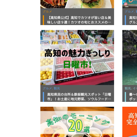
グルメ
グルメ, 
【高知県公式】高知でカツオが旨い店＆美
高知
味しい店９選！カツオの旬とおススメのお
グル
店を紹介
を徹
グルメ, 観光
観光, 
高知県民の台所＆鉄板観光スポット「日曜
暑～
市」！お土産に地元野菜、ソウルフードま
ポッ
で なんでもそろう高知の巨大街路市を徹
底解説！