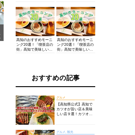
の酒と肴を満喫！【高
の絶景・体験・グルメ
知グルメPro】
を網羅したおすすめガ
イド
メ
ア
高知のおすすめモーニ
高知のおすすめモーニ
ング20選！「喫茶店の
ング20選！「喫茶店の
街」高知で美味しい喫
街」高知で美味しい喫
茶店・カフェモーニン
茶店・カフェモーニン
グをいただきます！
グをいただきます！
おすすめの記事
グルメ
【高知県公式】高知で
カツオが旨い店＆美味
しい店９選！カツオの
旬とおススメのお店を
紹介
グルメ, 観光