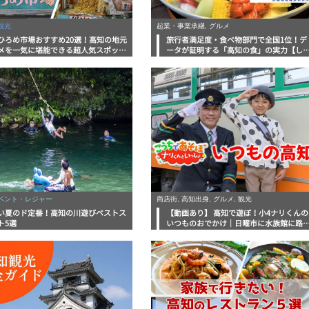
観光
起業・事業承継, グルメ
ひろめ市場おすすめ20選！高知の地元
旅行者満足度・食べ物部門で全国1位！デ
メを一気に堪能できる超人気スポット
ータが証明する「高知の食」の実力【し
底解剖
んラボレポート】
イベント・レジャー
商店街, 高知出身, グルメ, 観光
い夏のド定番！高知の川遊びベストス
【動画あり】 高知で遊ぼ！小4ナリくんの
ト5選
いつものおでかけ｜日曜市に水族館に路
電車にあちこち巡り