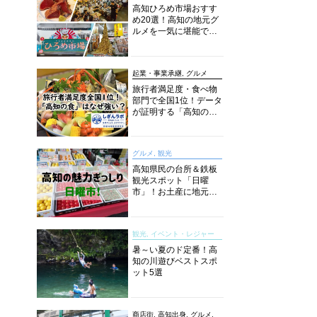
高知ひろめ市場おすす
め20選！高知の地元グ
ルメを一気に堪能でき
る超人気スポットを徹
底解剖
起業・事業承継, グルメ
旅行者満足度・食べ物
部門で全国1位！データ
が証明する「高知の
食」の実力【しぎんラ
ボレポート】
グルメ, 観光
高知県民の台所＆鉄板
観光スポット「日曜
市」！お土産に地元野
菜、ソウルフードまで
なんでもそろう高知の
巨大街路市を徹底解
観光, イベント・レジャー
説！
暑～い夏のド定番！高
知の川遊びベストスポ
ット5選
商店街, 高知出身, グルメ,