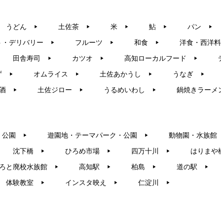
うどん
土佐茶
米
鮎
パン
▶︎
▶︎
▶︎
▶︎
▶︎
ト・デリバリー
フルーツ
和食
洋食・西洋料
▶︎
▶︎
▶︎
田舎寿司
カツオ
高知ローカルフード
▶︎
▶︎
▶︎
ず
オムライス
土佐あかうし
うなぎ
▶︎
▶︎
▶︎
▶︎
酒
土佐ジロー
うるめいわし
鍋焼きラーメ
▶︎
▶︎
▶︎
・公園
遊園地・テーマパーク・公園
動物園・水族館
▶︎
▶︎
沈下橋
ひろめ市場
四万十川
はりまや
▶︎
▶︎
▶︎
ろと廃校水族館
高知駅
柏島
道の駅
▶︎
▶︎
▶︎
▶︎
体験教室
インスタ映え
仁淀川
▶︎
▶︎
▶︎