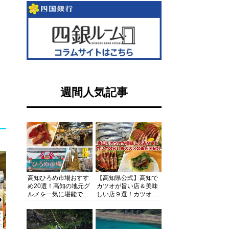
週間人気記事
高知ひろめ市場おすす
【高知県公式】高知で
め20選！高知の地元グ
カツオが旨い店＆美味
ルメを一気に堪能でき
しい店９選！カツオの
る超人気スポットを徹
旬とおススメのお店を
底解剖
紹介