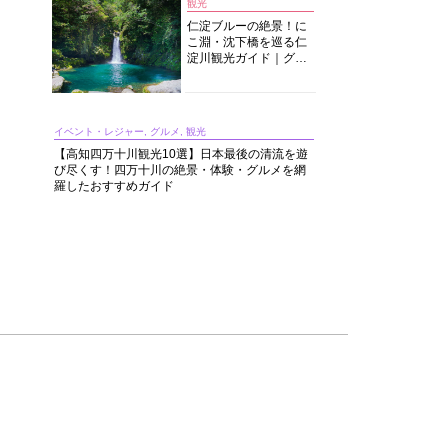
観光
仁淀ブルーの絶景！に
こ淵・沈下橋を巡る仁
淀川観光ガイド｜グル
メ・宿・モデルコース
まで完全網羅！
イベント・レジャー, グルメ, 観光
【高知四万十川観光10選】日本最後の清流を遊
び尽くす！四万十川の絶景・体験・グルメを網
羅したおすすめガイド