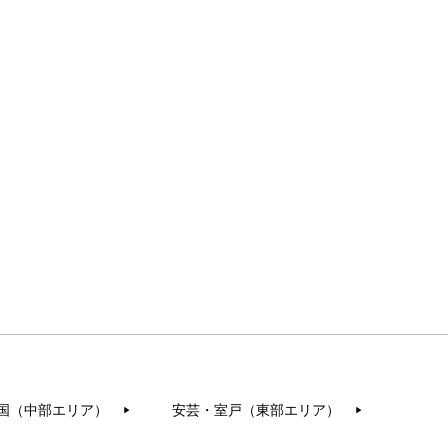
国（中部エリア）
安芸・室戸（東部エリア）
▶︎
▶︎