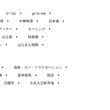
かつお
go to eat
▶︎
▶︎
理
中華料理
日本酒
▶︎
▶︎
▶︎
ディナー
モーニング
▶︎
▶︎
お土産
特産物
▶︎
▶︎
ン
はちきん地鶏
▶︎
▶︎
温泉・スパ・リラクゼーション
▶︎
▶︎
橋
坂本龍馬
桂浜
▶︎
▶︎
▶︎
日曜市
久礼大正町市場
▶︎
▶︎