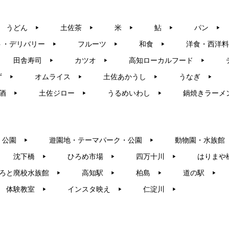
うどん
土佐茶
米
鮎
パン
▶︎
▶︎
▶︎
▶︎
▶︎
ト・デリバリー
フルーツ
和食
洋食・西洋料
▶︎
▶︎
▶︎
田舎寿司
カツオ
高知ローカルフード
▶︎
▶︎
▶︎
ず
オムライス
土佐あかうし
うなぎ
▶︎
▶︎
▶︎
▶︎
酒
土佐ジロー
うるめいわし
鍋焼きラーメ
▶︎
▶︎
▶︎
・公園
遊園地・テーマパーク・公園
動物園・水族館
▶︎
▶︎
沈下橋
ひろめ市場
四万十川
はりまや
▶︎
▶︎
▶︎
ろと廃校水族館
高知駅
柏島
道の駅
▶︎
▶︎
▶︎
▶︎
体験教室
インスタ映え
仁淀川
▶︎
▶︎
▶︎