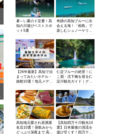
暑～い夏のド定番！高
奇跡の高知ブルーに出
ぎ
知の川遊びベストスポ
会える海！「柏島」で
ット5選
楽しむシュノーケリン
グ、ダイビング、海水
浴にキャンプまで透明
度抜群の海の楽園を徹
底紹介
【26年最新】高知で泊
仁淀ブルーの絶景！に
まってみたいホテル・
こ淵・沈下橋を巡る仁
旅館10選！地元メディ
淀川観光ガイド｜グル
アが観光に最適な宿を
メ・宿・モデルコース
厳選
まで完全網羅！
面
高知地元愛され居酒屋
【高知四万十川観光10
名店10選！昼飲みから
選】日本最後の清流を
どっぷり深夜まで 高知
遊び尽くす！四万十川