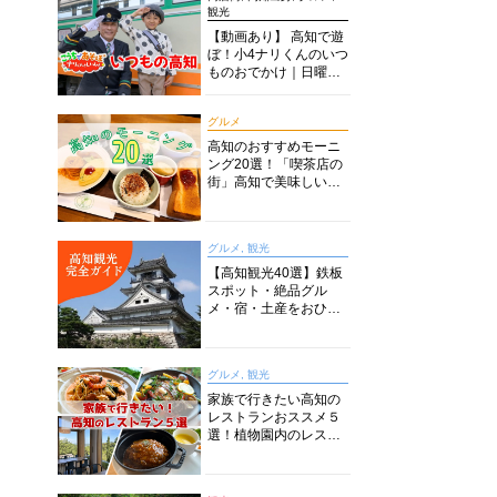
観光
【動画あり】 高知で遊
ぼ！小4ナリくんのいつ
ものおでかけ｜日曜市
に水族館に路面電車に
あちこち巡り
グルメ
高知のおすすめモーニ
ング20選！「喫茶店の
街」高知で美味しい喫
茶店・カフェモーニン
グをいただきます！
グルメ, 観光
【高知観光40選】鉄板
スポット・絶品グル
メ・宿・土産をおひと
り様からファミリー向
けまで徹底解説！
グルメ, 観光
家族で行きたい高知の
レストランおススメ５
選！植物園内のレスト
ランからイタリアンに
中華まで楽しめる