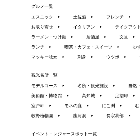
グルメ一覧
エスニック
土佐酒
フレンチ
▶︎
▶︎
▶︎
お取り寄せ
イタリアン
テイクアウ
▶︎
▶︎
ラーメン・つけ麺
居酒屋
文旦
▶︎
▶︎
▶︎
ランチ
喫茶・カフェ・スイーツ
ゆ
▶︎
▶︎
マッキー牧元
刺身
ウツボ
▶︎
▶︎
▶︎
観光名所一覧
モデルコース
名所・観光施設
自然
▶︎
▶︎
美術館・博物館
高知城
足摺岬
▶︎
▶︎
▶︎
室戸岬
モネの庭
にこ渕
む
▶︎
▶︎
▶︎
牧野植物園
龍河洞
長宗我部
▶︎
▶︎
▶︎
イベント・レジャースポット一覧