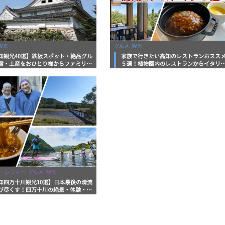
観光
グルメ, 観光
知観光40選】鉄板スポット・絶品グル
家族で行きたい高知のレストランおスス
宿・土産をおひとり様からファミリー
５選！植物園内のレストランからイタリ
まで徹底解説！
ンに中華まで楽しめる
・レジャー, グルメ, 観光
知四万十川観光10選】日本最後の清流
び尽くす！四万十川の絶景・体験・グ
を網羅したおすすめガイド