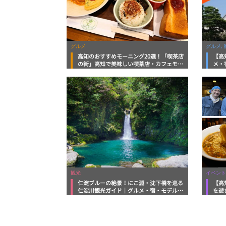
グルメ
グルメ, 
高知のおすすめモーニング20選！「喫茶店
【高
の街」高知で美味しい喫茶店・カフェモー
メ・
ニングをいただきます！
向け
観光
イベント
仁淀ブルーの絶景！にこ淵・沈下橋を巡る
【高
仁淀川観光ガイド｜グルメ・宿・モデルコ
を遊
ースまで完全網羅！
ルメ