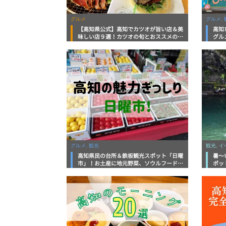
グルメ
グルメ, 
【高知県公式】高知でカツオが旨い店＆美
高知
味しい店９選！カツオの旬とおススメのお
グル
店を紹介
を徹
グルメ, 観光
観光, 
高知県民の台所＆鉄板観光スポット「日曜
暑～
市」！お土産に地元野菜、ソウルフードま
ポッ
で なんでもそろう高知の巨大街路市を徹
底解説！