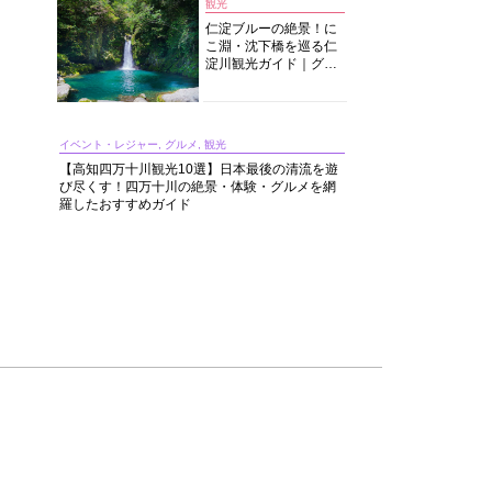
観光
仁淀ブルーの絶景！に
こ淵・沈下橋を巡る仁
淀川観光ガイド｜グル
メ・宿・モデルコース
まで完全網羅！
イベント・レジャー, グルメ, 観光
【高知四万十川観光10選】日本最後の清流を遊
び尽くす！四万十川の絶景・体験・グルメを網
羅したおすすめガイド