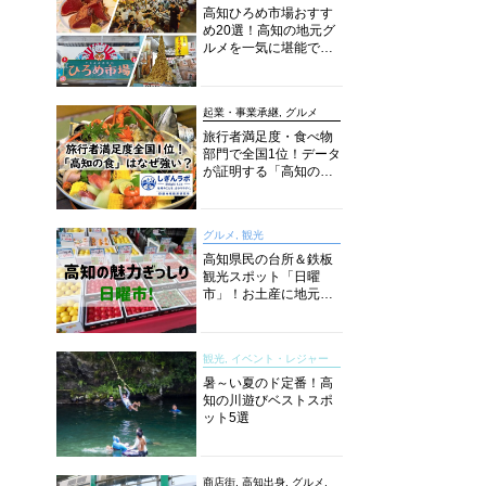
高知ひろめ市場おすす
め20選！高知の地元グ
ルメを一気に堪能でき
る超人気スポットを徹
底解剖
起業・事業承継, グルメ
旅行者満足度・食べ物
部門で全国1位！データ
が証明する「高知の
食」の実力【しぎんラ
ボレポート】
グルメ, 観光
高知県民の台所＆鉄板
観光スポット「日曜
市」！お土産に地元野
菜、ソウルフードまで
なんでもそろう高知の
巨大街路市を徹底解
観光, イベント・レジャー
説！
暑～い夏のド定番！高
知の川遊びベストスポ
ット5選
商店街, 高知出身, グルメ,