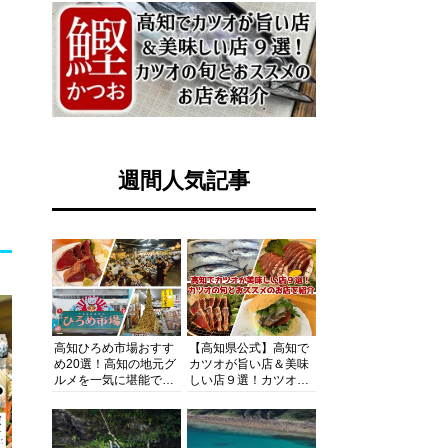
週間人気記事
高知ひろめ市場おすす
【高知県公式】高知で
め20選！高知の地元グ
カツオが旨い店＆美味
ルメを一気に堪能でき
しい店９選！カツオの
る超人気スポットを徹
旬とおススメのお店を
底解剖
紹介