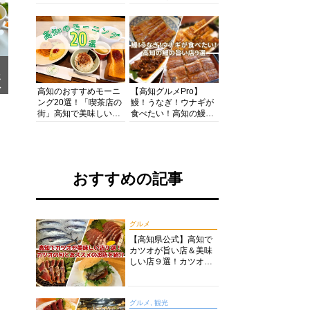
の酒と肴を満喫！【高
の絶景・体験・グルメ
知グルメPro】
を網羅したおすすめガ
イド
メ
ア
高知のおすすめモーニ
【高知グルメPro】
ング20選！「喫茶店の
鰻！うなぎ！ウナギが
街」高知で美味しい喫
食べたい！高知の鰻の
茶店・カフェモーニン
旨い店美味しい店９選
グをいただきます！
食いしんぼおじさんマ
ッキー牧元の高知満腹
日記セレクション
おすすめの記事
グルメ
【高知県公式】高知で
カツオが旨い店＆美味
しい店９選！カツオの
旬とおススメのお店を
紹介
グルメ, 観光