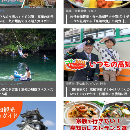
観光
起業・事業承継, グルメ
ひろめ市場おすすめ20選！高知の地元
旅行者満足度・食べ物部門で全国1位！デ
メを一気に堪能できる超人気スポット
ータが証明する「高知の食」の実力【し
底解剖
んラボレポート】
イベント・レジャー
商店街, 高知出身, グルメ, 観光
い夏のド定番！高知の川遊びベストス
【動画あり】 高知で遊ぼ！小4ナリくんの
ト5選
いつものおでかけ｜日曜市に水族館に路
電車にあちこち巡り