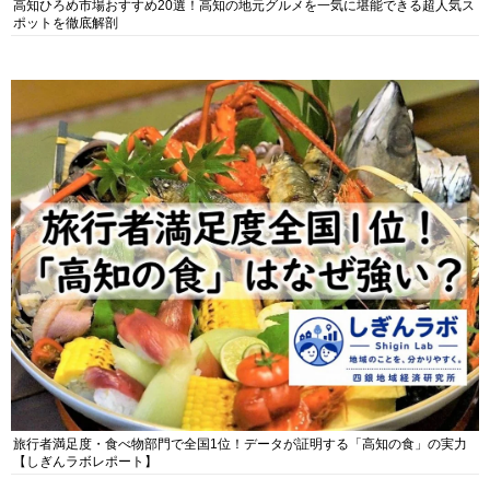
高知ひろめ市場おすすめ20選！高知の地元グルメを一気に堪能できる超人気ス
ポットを徹底解剖
旅行者満足度・食べ物部門で全国1位！データが証明する「高知の食」の実力
【しぎんラボレポート】