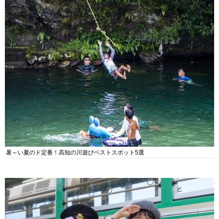
暑～い夏のド定番！高知の川遊びベストスポット5選