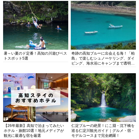
暑～い夏のド定番！高知の川遊びベス
奇跡の高知ブルーに出会える海！「柏
トスポット5選
島」で楽しむシュノーケリング、ダイ
ビング、海水浴にキャンプまで透明度
抜群の海の楽園を徹底紹介
【26年最新】高知で泊まってみたい
仁淀ブルーの絶景！にこ淵・沈下橋を
ホテル・旅館10選！地元メディアが
巡る仁淀川観光ガイド｜グルメ・宿・
観光に最適な宿を厳選
モデルコースまで完全網羅！