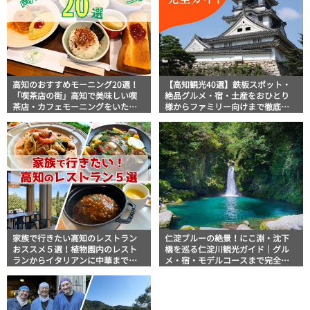
高知のおすすめモーニング20選！
【高知観光40選】鉄板スポット・
「喫茶店の街」高知で美味しい喫
絶品グルメ・宿・土産をおひとり
茶店・カフェモーニングをいただ
様からファミリー向けまで徹底解
きます！
説！
家族で行きたい高知のレストラン
仁淀ブルーの絶景！にこ淵・沈下
おススメ５選！植物園内のレスト
橋を巡る仁淀川観光ガイド｜グル
ランからイタリアンに中華まで楽
メ・宿・モデルコースまで完全網
しめる
羅！