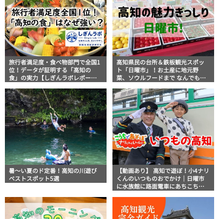
旅行者満足度・食べ物部門で全国1
高知県民の台所＆鉄板観光スポッ
位！データが証明する「高知の
ト「日曜市」！お土産に地元野
食」の実力【しぎんラボレポー
菜、ソウルフードまで なんでもそ
ト】
ろう高知の巨大街路市を徹底解
説！
暑～い夏のド定番！高知の川遊び
【動画あり】 高知で遊ぼ！小4ナリ
ベストスポット5選
くんのいつものおでかけ｜日曜市
に水族館に路面電車にあちこち巡
り