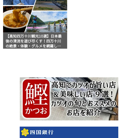
【高知四万十川観光10選】日本最
後の清流を遊び尽くす！四万十川
の絶景・体験・グルメを網羅した
おすすめガイド