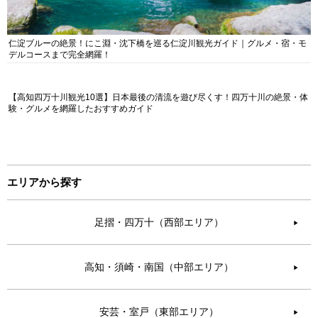
仁淀ブルーの絶景！にこ淵・沈下橋を巡る仁淀川観光ガイド｜グルメ・宿・モ
デルコースまで完全網羅！
【高知四万十川観光10選】日本最後の清流を遊び尽くす！四万十川の絶景・体
験・グルメを網羅したおすすめガイド
エリアから探す
足摺・四万十（西部エリア）
▶︎
高知・須崎・南国（中部エリア）
▶︎
安芸・室戸（東部エリア）
▶︎