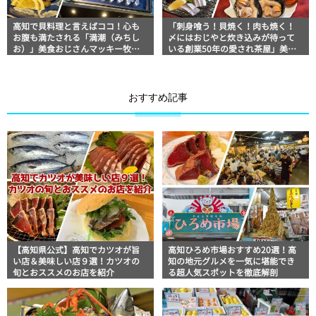
高知で貝料理と言えばココ！心も
「刺身喰う！貝焼く！肉も焼く！
お腹も満たされる「満潮（みちし
〆にはおじやと炊き込みが待って
お）」美食おじさんマッキー牧元
いる創業50年の愛され茶屋」美食
の高知満腹日記
おじさん マッキー牧元の高知満腹
日記 SEASON2
おすすめ記事
【高知県公式】高知でカツオが旨
高知ひろめ市場おすすめ20選！高
い店＆美味しい店９選！カツオの
知の地元グルメを一気に堪能でき
旬とおススメのお店を紹介
る超人気スポットを徹底解剖