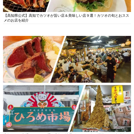
【高知県公式】高知でカツオが旨い店＆美味しい店９選！カツオの旬とおスス
メのお店を紹介