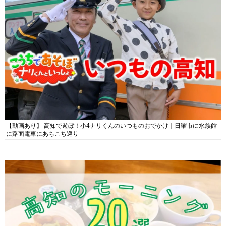
【動画あり】 高知で遊ぼ！小4ナリくんのいつものおでかけ｜日曜市に水族館
に路面電車にあちこち巡り