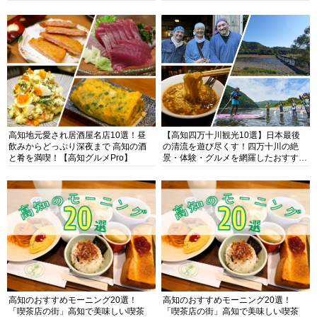
高知地元愛され居酒屋名店10選！昼
【高知四万十川観光10選】日本最後
飲みからどっぷり深夜まで 高知の酒
の清流を遊び尽くす！四万十川の絶
と肴を満喫！【高知グルメPro】
景・体験・グルメを網羅したおすすめ
ガイド
高知のおすすめモーニング20選！
高知のおすすめモーニング20選！
「喫茶店の街」高知で美味しい喫茶
「喫茶店の街」高知で美味しい喫茶