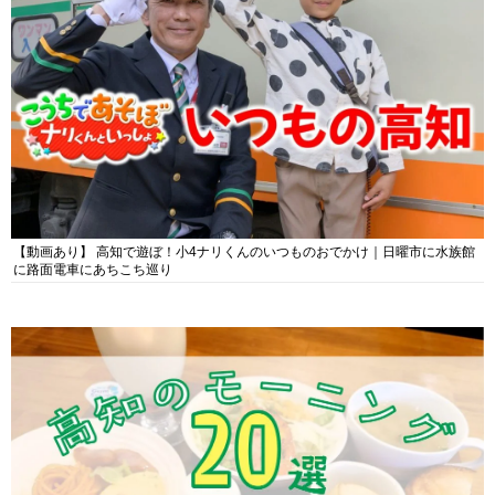
【動画あり】 高知で遊ぼ！小4ナリくんのいつものおでかけ｜日曜市に水族館
に路面電車にあちこち巡り