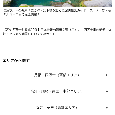
仁淀ブルーの絶景！にこ淵・沈下橋を巡る仁淀川観光ガイド｜グルメ・宿・モ
デルコースまで完全網羅！
【高知四万十川観光10選】日本最後の清流を遊び尽くす！四万十川の絶景・体
験・グルメを網羅したおすすめガイド
エリアから探す
足摺・四万十（西部エリア）
▶︎
高知・須崎・南国（中部エリア）
▶︎
安芸・室戸（東部エリア）
▶︎