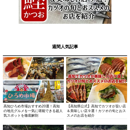
週間人気記事
高知ひろめ市場おすすめ20選！高知
【高知県公式】高知でカツオが旨い店
の地元グルメを一気に堪能できる超人
＆美味しい店９選！カツオの旬とおス
気スポットを徹底解剖
スメのお店を紹介