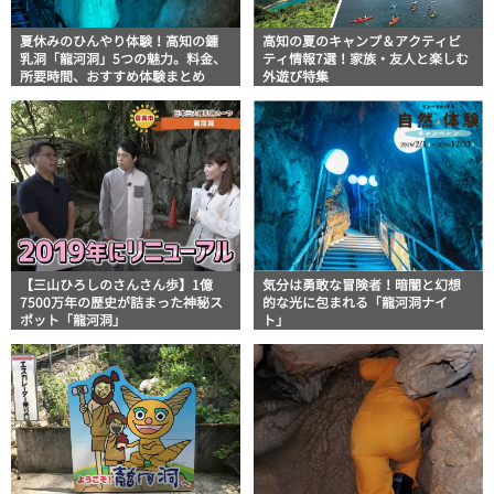
夏休みのひんやり体験！高知の鍾
高知の夏のキャンプ＆アクティビ
乳洞「龍河洞」5つの魅力。料金、
ティ情報7選！家族・友人と楽しむ
所要時間、おすすめ体験まとめ
外遊び特集
【三山ひろしのさんさん歩】1億
気分は勇敢な冒険者！暗闇と幻想
7500万年の歴史が詰まった神秘ス
的な光に包まれる「龍河洞ナイ
ポット「龍河洞」
ト」