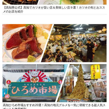
【高知県公式】高知でカツオが旨い店＆美味しい店９選！カツオの旬とおスス
メのお店を紹介
高知ひろめ市場おすすめ20選！高知の地元グルメを一気に堪能できる超人気ス