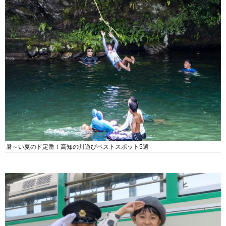
暑～い夏のド定番！高知の川遊びベストスポット5選