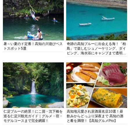
暑～い夏のド定番！高知の川遊びベス
奇跡の高知ブルーに出会える海！「柏
トスポット5選
島」で楽しむシュノーケリング、ダイ
ビング、海水浴にキャンプまで透明度
抜群の海の楽園を徹底紹介
仁淀ブルーの絶景！にこ淵・沈下橋を
高知地元愛され居酒屋名店10選！昼
巡る仁淀川観光ガイド｜グルメ・宿・
飲みからどっぷり深夜まで 高知の酒
モデルコースまで完全網羅！
と肴を満喫！【高知グルメPro】