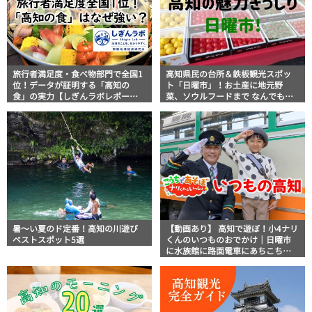
旅行者満足度・食べ物部門で全国1
高知県民の台所＆鉄板観光スポッ
位！データが証明する「高知の
ト「日曜市」！お土産に地元野
食」の実力【しぎんラボレポー
菜、ソウルフードまで なんでもそ
ト】
ろう高知の巨大街路市を徹底解
説！
暑～い夏のド定番！高知の川遊び
【動画あり】 高知で遊ぼ！小4ナリ
ベストスポット5選
くんのいつものおでかけ｜日曜市
に水族館に路面電車にあちこち巡
り