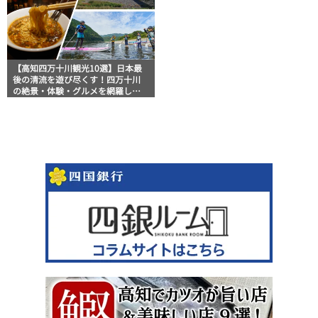
【高知四万十川観光10選】日本最
後の清流を遊び尽くす！四万十川
の絶景・体験・グルメを網羅した
おすすめガイド