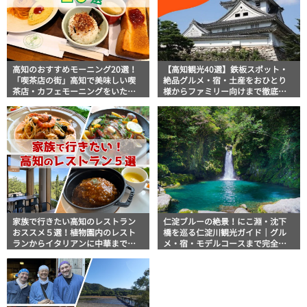
高知のおすすめモーニング20選！
【高知観光40選】鉄板スポット・
「喫茶店の街」高知で美味しい喫
絶品グルメ・宿・土産をおひとり
茶店・カフェモーニングをいただ
様からファミリー向けまで徹底解
きます！
説！
家族で行きたい高知のレストラン
仁淀ブルーの絶景！にこ淵・沈下
おススメ５選！植物園内のレスト
橋を巡る仁淀川観光ガイド｜グル
ランからイタリアンに中華まで楽
メ・宿・モデルコースまで完全網
しめる
羅！