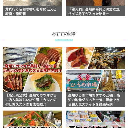
薄れ行く昭和の香りを今に伝える
『龍河洞』高知県が誇る洞窟に2L
魔窟・龍河洞
サイズ男子が入った結果…
おすすめ記事
【高知県公式】高知でカツオが旨
高知ひろめ市場おすすめ20選！高
い店＆美味しい店９選！カツオの
知の地元グルメを一気に堪能でき
旬とおススメのお店を紹介
る超人気スポットを徹底解剖