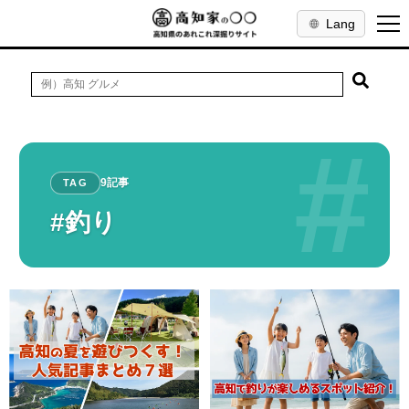
Lang
#
9記事
TAG
#釣り