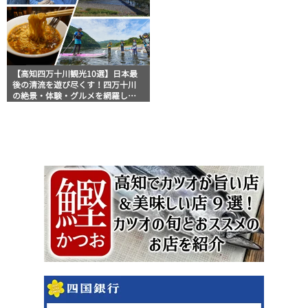
【高知四万十川観光10選】日本最
後の清流を遊び尽くす！四万十川
の絶景・体験・グルメを網羅した
おすすめガイド