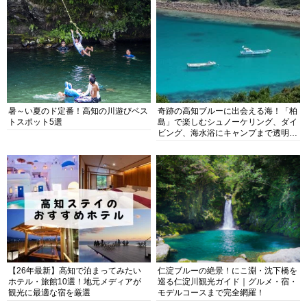
暑～い夏のド定番！高知の川遊びベス
奇跡の高知ブルーに出会える海！「柏
トスポット5選
島」で楽しむシュノーケリング、ダイ
ビング、海水浴にキャンプまで透明度
抜群の海の楽園を徹底紹介
【26年最新】高知で泊まってみたい
仁淀ブルーの絶景！にこ淵・沈下橋を
ホテル・旅館10選！地元メディアが
巡る仁淀川観光ガイド｜グルメ・宿・
観光に最適な宿を厳選
モデルコースまで完全網羅！