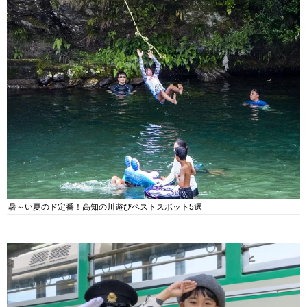
暑～い夏のド定番！高知の川遊びベストスポット5選