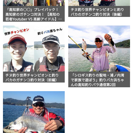
「高知家の○○」プレイバック！
チヌ釣り世界チャンピオンと釣り
高知家のガチンコ対決！ 【高知の
バカのガチンコ釣り対決（後編）
若者Youtuber VS 高齢アイドル】や
【釣り世界チャンピオン VS 釣りバ
カ】ほか豪華4本立て
チヌ釣り世界チャンピオンと釣り
「シロギス釣りの聖地・浦ノ内湾
バカのガチンコ釣り対決（前編）
で家族で遊ぼう」釣りバカ浜ちゃ
んの高知釣りパラ通信第2回