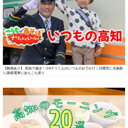
【動画あり】 高知で遊ぼ！小4ナリくんのいつものおでかけ｜日曜市に水族館
に路面電車にあちこち巡り