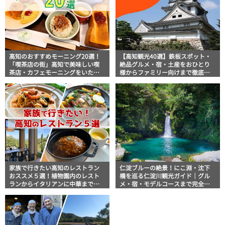
高知のおすすめモーニング20選！
【高知観光40選】鉄板スポット・
「喫茶店の街」高知で美味しい喫
絶品グルメ・宿・土産をおひとり
茶店・カフェモーニングをいただ
様からファミリー向けまで徹底解
きます！
説！
家族で行きたい高知のレストラン
仁淀ブルーの絶景！にこ淵・沈下
おススメ５選！植物園内のレスト
橋を巡る仁淀川観光ガイド｜グル
ランからイタリアンに中華まで楽
メ・宿・モデルコースまで完全網
しめる
羅！