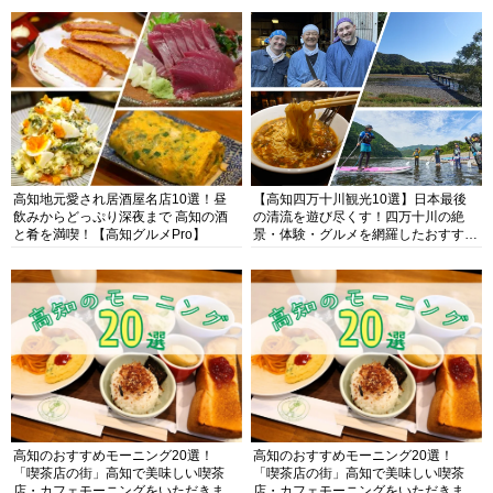
高知地元愛され居酒屋名店10選！昼
【高知四万十川観光10選】日本最後
飲みからどっぷり深夜まで 高知の酒
の清流を遊び尽くす！四万十川の絶
と肴を満喫！【高知グルメPro】
景・体験・グルメを網羅したおすすめ
ガイド
高知のおすすめモーニング20選！
高知のおすすめモーニング20選！
「喫茶店の街」高知で美味しい喫茶
「喫茶店の街」高知で美味しい喫茶
店・カフェモーニングをいただきま
店・カフェモーニングをいただきま