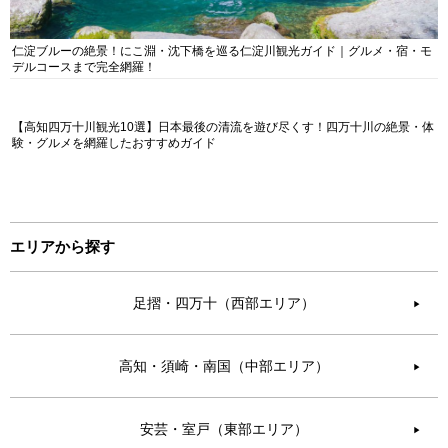
仁淀ブルーの絶景！にこ淵・沈下橋を巡る仁淀川観光ガイド｜グルメ・宿・モ
デルコースまで完全網羅！
【高知四万十川観光10選】日本最後の清流を遊び尽くす！四万十川の絶景・体
験・グルメを網羅したおすすめガイド
エリアから探す
足摺・四万十（西部エリア）
▶︎
高知・須崎・南国（中部エリア）
▶︎
安芸・室戸（東部エリア）
▶︎