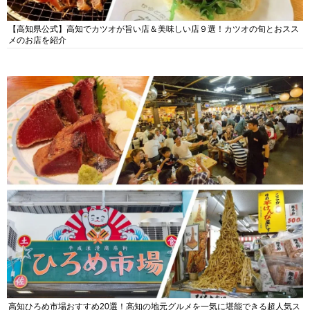
【高知県公式】高知でカツオが旨い店＆美味しい店９選！カツオの旬とおスス
メのお店を紹介
高知ひろめ市場おすすめ20選！高知の地元グルメを一気に堪能できる超人気ス