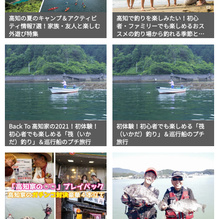
高知の夏のキャンプ＆アクティビ
高知で釣りを楽しみたい！初心
ティ情報7選！家族・友人と楽しむ
者・ファミリーでも楽しめるおス
外遊び特集
スメの釣り場から釣れる季節と魚
まで
Back To 高知家の2021！初体験！
初体験！初心者でも楽しめる「筏
初心者でも楽しめる「筏（いか
（いかだ）釣り」＆巡行船のプチ
だ）釣り」＆巡行船のプチ旅行
旅行