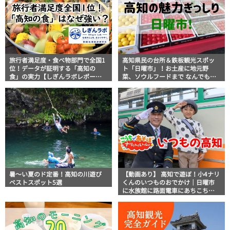
旅行者満足度・食べ物部門で全国1
高知県民の台所＆鉄板観光スポッ
位！データが証明する「高知の
ト「日曜市」！お土産に地元野
食」の実力【しぎんラボレポー
菜、ソウルフードまで なんでもそ
ト】
ろう高知の巨大街路市を徹底解
説！
暑～い夏のド定番！高知の川遊び
【動画あり】 高知で遊ぼ！小4ナリ
ベストスポット5選
くんのいつものおでかけ｜日曜市
に水族館に路面電車にあちこち巡
り