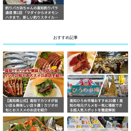
釣りバカ浜ちゃんの高知釣りパラ
通信 第1回 「マダイからオオモン
ハタまで、新しい釣りスタイル
『タイラバ』の楽しみ方」
おすすめ記事
【高知県公式】高知でカツオが旨
高知ひろめ市場おすすめ20選！高
い店＆美味しい店９選！カツオの
知の地元グルメを一気に堪能でき
旬とおススメのお店を紹介
る超人気スポットを徹底解剖