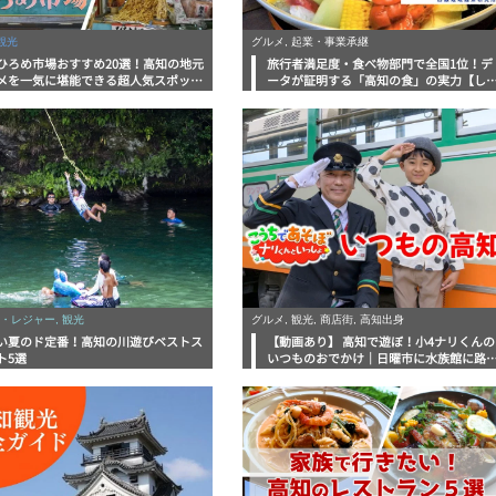
観光
グルメ, 起業・事業承継
ひろめ市場おすすめ20選！高知の地元
旅行者満足度・食べ物部門で全国1位！デ
メを一気に堪能できる超人気スポット
ータが証明する「高知の食」の実力【し
底解剖
んラボレポート】
・レジャー, 観光
グルメ, 観光, 商店街, 高知出身
い夏のド定番！高知の川遊びベストス
【動画あり】 高知で遊ぼ！小4ナリくんの
ト5選
いつものおでかけ｜日曜市に水族館に路
電車にあちこち巡り