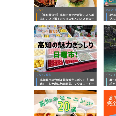
グルメ
グルメ, 
【高知県公式】高知でカツオが旨い店＆美
高知
味しい店９選！カツオの旬とおススメのお
グル
店を紹介
を徹
グルメ, 観光
イベント
高知県民の台所＆鉄板観光スポット「日曜
暑～
市」！お土産に地元野菜、ソウルフードま
ポッ
で なんでもそろう高知の巨大街路市を徹
底解説！