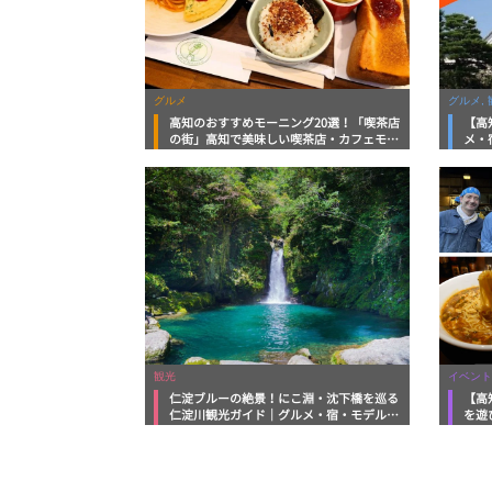
グルメ
グルメ, 
高知のおすすめモーニング20選！「喫茶店
【高
の街」高知で美味しい喫茶店・カフェモー
メ・
ニングをいただきます！
向け
観光
イベント
仁淀ブルーの絶景！にこ淵・沈下橋を巡る
【高
仁淀川観光ガイド｜グルメ・宿・モデルコ
を遊
ースまで完全網羅！
ルメ