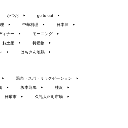
かつお
go to eat
▶︎
▶︎
理
中華料理
日本酒
▶︎
▶︎
▶︎
ディナー
モーニング
▶︎
▶︎
お土産
特産物
▶︎
▶︎
ン
はちきん地鶏
▶︎
▶︎
温泉・スパ・リラクゼーション
▶︎
▶︎
橋
坂本龍馬
桂浜
▶︎
▶︎
▶︎
日曜市
久礼大正町市場
▶︎
▶︎