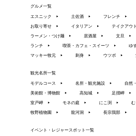
グルメ一覧
エスニック
土佐酒
フレンチ
▶︎
▶︎
▶︎
お取り寄せ
イタリアン
テイクアウ
▶︎
▶︎
ラーメン・つけ麺
居酒屋
文旦
▶︎
▶︎
▶︎
ランチ
喫茶・カフェ・スイーツ
ゆ
▶︎
▶︎
マッキー牧元
刺身
ウツボ
▶︎
▶︎
▶︎
観光名所一覧
モデルコース
名所・観光施設
自然
▶︎
▶︎
美術館・博物館
高知城
足摺岬
▶︎
▶︎
▶︎
室戸岬
モネの庭
にこ渕
む
▶︎
▶︎
▶︎
牧野植物園
龍河洞
長宗我部
▶︎
▶︎
▶︎
イベント・レジャースポット一覧