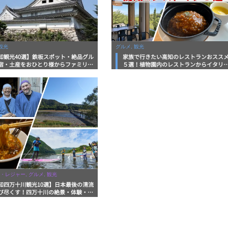
観光
グルメ, 観光
知観光40選】鉄板スポット・絶品グル
家族で行きたい高知のレストランおスス
宿・土産をおひとり様からファミリー
５選！植物園内のレストランからイタリ
まで徹底解説！
ンに中華まで楽しめる
・レジャー, グルメ, 観光
知四万十川観光10選】日本最後の清流
び尽くす！四万十川の絶景・体験・グ
を網羅したおすすめガイド