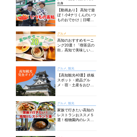
出身
【動画あり】 高知で遊
ぼ！小4ナリくんのいつ
ものおでかけ｜日曜市
に水族館に路面電車に
あちこち巡り
グルメ
高知のおすすめモーニ
ング20選！「喫茶店の
街」高知で美味しい喫
茶店・カフェモーニン
グをいただきます！
グルメ, 観光
【高知観光40選】鉄板
スポット・絶品グル
メ・宿・土産をおひと
り様からファミリー向
けまで徹底解説！
グルメ, 観光
家族で行きたい高知の
レストランおススメ５
選！植物園内のレスト
ランからイタリアンに
中華まで楽しめる