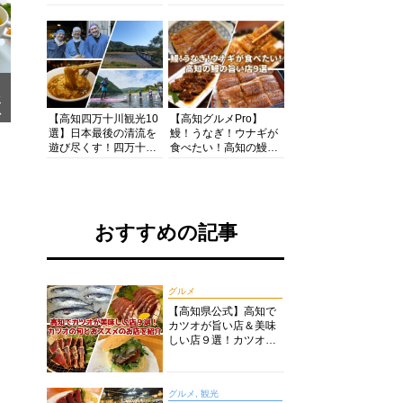
の酒と肴を満喫！【高
茶店・カフェモーニン
知グルメPro】
グをいただきます！
メ
ア
【高知四万十川観光10
【高知グルメPro】
選】日本最後の清流を
鰻！うなぎ！ウナギが
遊び尽くす！四万十川
食べたい！高知の鰻の
の絶景・体験・グルメ
旨い店美味しい店９選
を網羅したおすすめガ
食いしんぼおじさんマ
イド
ッキー牧元の高知満腹
日記セレクション
おすすめの記事
グルメ
【高知県公式】高知で
カツオが旨い店＆美味
しい店９選！カツオの
旬とおススメのお店を
紹介
グルメ, 観光