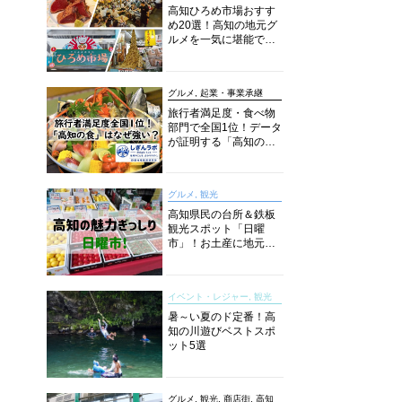
高知ひろめ市場おすす
め20選！高知の地元グ
ルメを一気に堪能でき
る超人気スポットを徹
底解剖
グルメ, 起業・事業承継
旅行者満足度・食べ物
部門で全国1位！データ
が証明する「高知の
食」の実力【しぎんラ
ボレポート】
グルメ, 観光
高知県民の台所＆鉄板
観光スポット「日曜
市」！お土産に地元野
菜、ソウルフードまで
なんでもそろう高知の
巨大街路市を徹底解
イベント・レジャー, 観光
説！
暑～い夏のド定番！高
知の川遊びベストスポ
ット5選
グルメ, 観光, 商店街, 高知