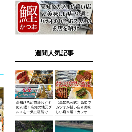
週間人気記事
高知ひろめ市場おすす
【高知県公式】高知で
め20選！高知の地元グ
カツオが旨い店＆美味
ルメを一気に堪能でき
しい店９選！カツオの
る超人気スポットを徹
旬とおススメのお店を
底解剖
紹介