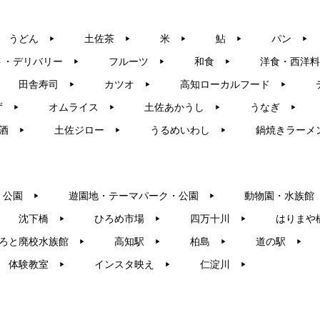
うどん
土佐茶
米
鮎
パン
▶︎
▶︎
▶︎
▶︎
▶︎
ト・デリバリー
フルーツ
和食
洋食・西洋料
▶︎
▶︎
▶︎
田舎寿司
カツオ
高知ローカルフード
▶︎
▶︎
▶︎
ず
オムライス
土佐あかうし
うなぎ
▶︎
▶︎
▶︎
▶︎
酒
土佐ジロー
うるめいわし
鍋焼きラーメ
▶︎
▶︎
▶︎
・公園
遊園地・テーマパーク・公園
動物園・水族館
▶︎
▶︎
沈下橋
ひろめ市場
四万十川
はりまや
▶︎
▶︎
▶︎
ろと廃校水族館
高知駅
柏島
道の駅
▶︎
▶︎
▶︎
▶︎
体験教室
インスタ映え
仁淀川
▶︎
▶︎
▶︎