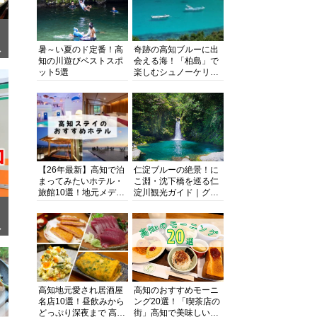
暑～い夏のド定番！高
奇跡の高知ブルーに出
ぎ
知の川遊びベストスポ
会える海！「柏島」で
ット5選
楽しむシュノーケリン
グ、ダイビング、海水
浴にキャンプまで透明
度抜群の海の楽園を徹
底紹介
【26年最新】高知で泊
仁淀ブルーの絶景！に
まってみたいホテル・
こ淵・沈下橋を巡る仁
旅館10選！地元メディ
淀川観光ガイド｜グル
アが観光に最適な宿を
メ・宿・モデルコース
厳選
まで完全網羅！
面
高知地元愛され居酒屋
高知のおすすめモーニ
名店10選！昼飲みから
ング20選！「喫茶店の
どっぷり深夜まで 高知
街」高知で美味しい喫