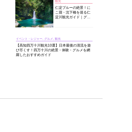
観光
仁淀ブルーの絶景！に
こ淵・沈下橋を巡る仁
淀川観光ガイド｜グル
メ・宿・モデルコース
まで完全網羅！
イベント・レジャー, グルメ, 観光
【高知四万十川観光10選】日本最後の清流を遊
び尽くす！四万十川の絶景・体験・グルメを網
羅したおすすめガイド