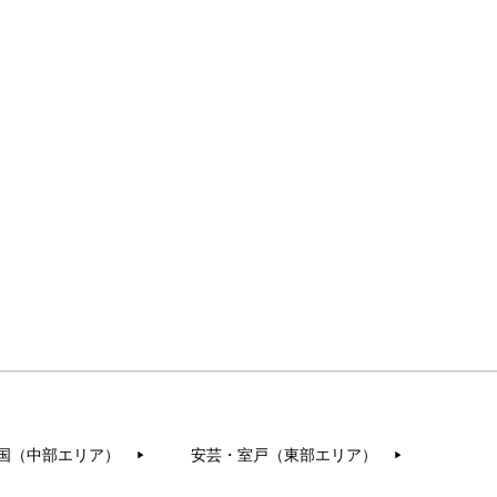
国（中部エリア）
安芸・室戸（東部エリア）
▶︎
▶︎