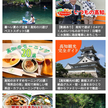
暑～い夏のド定番！高知の川遊び
【動画あり】 高知で遊ぼ！小4ナリ
ベストスポット5選
くんのいつものおでかけ｜日曜市
に水族館に路面電車にあちこち巡
り
高知のおすすめモーニング20選！
【高知観光40選】鉄板スポット・
「喫茶店の街」高知で美味しい喫
絶品グルメ・宿・土産をおひとり
茶店・カフェモーニングをいただ
様からファミリー向けまで徹底解
きます！
説！