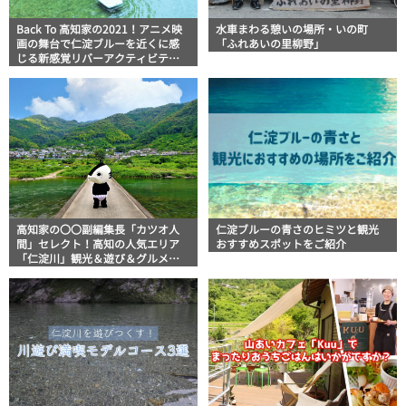
Back To 高知家の2021！アニメ映
水車まわる憩いの場所・いの町
画の舞台で仁淀ブルーを近くに感
「ふれあいの里柳野」
じる新感覚リバーアクティビティ
「ZAB TRIP」
高知家の〇〇副編集長「カツオ人
仁淀ブルーの青さのヒミツと観光
間」セレクト！高知の人気エリア
おすすめスポットをご紹介
「仁淀川」観光＆遊び＆グルメ情
報まとめ