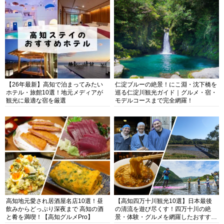
【26年最新】高知で泊まってみたい
仁淀ブルーの絶景！にこ淵・沈下橋を
ホテル・旅館10選！地元メディアが
巡る仁淀川観光ガイド｜グルメ・宿・
観光に最適な宿を厳選
モデルコースまで完全網羅！
高知地元愛され居酒屋名店10選！昼
【高知四万十川観光10選】日本最後
飲みからどっぷり深夜まで 高知の酒
の清流を遊び尽くす！四万十川の絶
と肴を満喫！【高知グルメPro】
景・体験・グルメを網羅したおすすめ