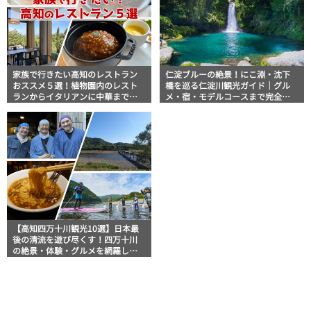
家族で行きたい高知のレストラン
仁淀ブルーの絶景！にこ淵・沈下
おススメ５選！植物園内のレスト
橋を巡る仁淀川観光ガイド｜グル
ランからイタリアンに中華まで楽
メ・宿・モデルコースまで完全網
しめる
羅！
【高知四万十川観光10選】日本最
後の清流を遊び尽くす！四万十川
の絶景・体験・グルメを網羅した
おすすめガイド