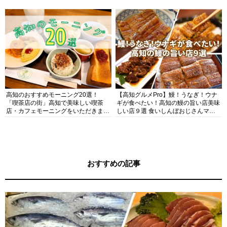
ガイド
高知のおすすめモーニング20選！
【高知グルメPro】鰻！うなぎ！ウナ
「喫茶店の街」高知で美味しい喫茶
ギが食べたい！高知の鰻の旨い店美味
店・カフェモーニングをいただきま
しい店９選 食いしんぼおじさんマッ
す！
キー牧元の高知満腹日記セレクション
おすすめの記事