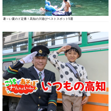
暑～い夏のド定番！高知の川遊びベストスポット5選