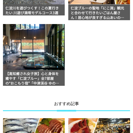
仁淀川を遊びつくす！この夏行き
仁淀ブルーの聖地「にこ淵」観光
たい 川遊び満喫モデルコース3選
と合わせて行きたいごはん屋さ
ん！居心地が良すぎる山あいのカ
フェでまったり「おうちごはん」
【高知癒され女子旅】心と身体を
癒やす「仁淀ブルー」全7部屋
の“おこもり宿”「中津渓谷 ゆの
森」
おすすめ記事