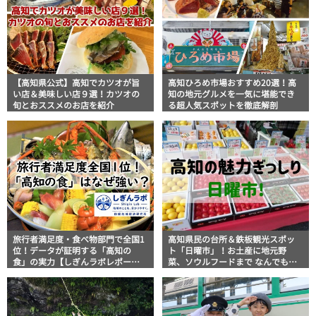
【高知県公式】高知でカツオが旨
高知ひろめ市場おすすめ20選！高
い店＆美味しい店９選！カツオの
知の地元グルメを一気に堪能でき
旬とおススメのお店を紹介
る超人気スポットを徹底解剖
旅行者満足度・食べ物部門で全国1
高知県民の台所＆鉄板観光スポッ
位！データが証明する「高知の
ト「日曜市」！お土産に地元野
食」の実力【しぎんラボレポー
菜、ソウルフードまで なんでもそ
ト】
ろう高知の巨大街路市を徹底解
説！