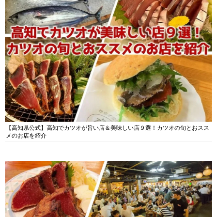
【高知県公式】高知でカツオが旨い店＆美味しい店９選！カツオの旬とおスス
メのお店を紹介