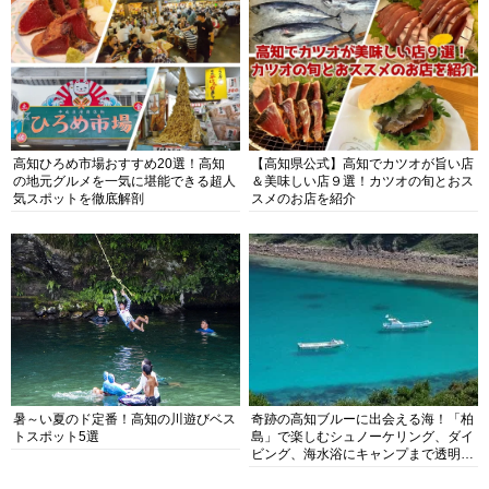
高知ひろめ市場おすすめ20選！高知
【高知県公式】高知でカツオが旨い店
の地元グルメを一気に堪能できる超人
＆美味しい店９選！カツオの旬とおス
気スポットを徹底解剖
スメのお店を紹介
暑～い夏のド定番！高知の川遊びベス
奇跡の高知ブルーに出会える海！「柏
トスポット5選
島」で楽しむシュノーケリング、ダイ
ビング、海水浴にキャンプまで透明度
抜群の海の楽園を徹底紹介