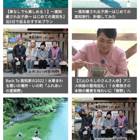
【車なしでも楽しめる！】〜高知
〜高知癒され女子旅〜はじめての
癒され女子旅〜 はじめての高知を2
高知旅行、計画してみた
泊3日で巡るおすすめプラン
Back To 高知家の2022！水車まわ
【三山ひろしのさんさん歩】アニ
る憩いの場所・いの町「ふれあい
メ映画の聖地巡礼！？水車挽きの
の里柳野」
本物の蕎麦を味わいに「柳野」へ