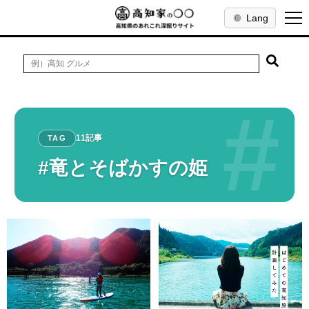
Lang
#
11記事
TAG
#竜とそばかすの姫